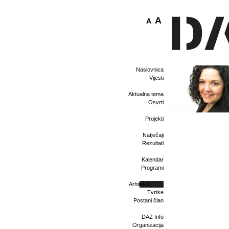
A
A
Naslovnica
Vijesti
Aktualna tema
Osvrti
Projekti
Natječaji
Rezultati
Kalendar
Programi
Arhitekti
Tvrtke
Postani član
DAZ Info
Organizacija