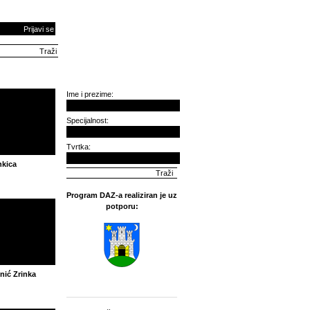
Prijavi se
Ime i prezime:
Specijalnost:
Tvrtka:
nkica
Program DAZ-a realiziran je uz
potporu:
nić Zrinka