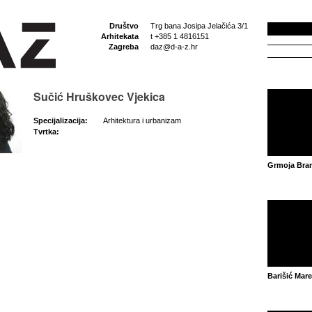
Društvo
Trg bana Josipa Jelačića 3/1
Arhitekata
t +385 1 4816151
Zagreba
daz@d-a-z.hr
Sučić Hruškovec Vjekica
Specijalizacija:
Arhitektura i urbanizam
Tvrtka:
Grmoja Bra
Barišić Mare