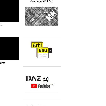
Godišnjaci DAZ-a:
ir
elma