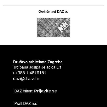
Godišnjaci DAZ-a:
Društvo arhitekata Zagreba
Trg bana Josipa Jelacica 3/1
+385 1 4816151
t
daz@d-a-z.hr
DAZ bilten:
Prijavite se
Prati DAZ na: