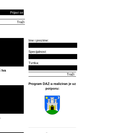
Prijavi se
Ime i prezime:
Specijalnost:
Tvrtka:
 Iva
Program DAZ-a realiziran je uz
potporu:
a