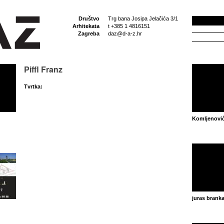
Društvo
Trg bana Josipa Jelačića 3/1
Arhitekata
t +385 1 4816151
Zagreba
daz@d-a-z.hr
Piffl Franz
Tvrtka:
Komljenović
juras brank