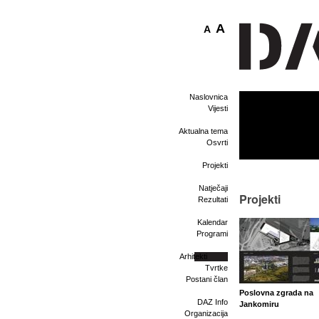
A
A
Naslovnica
Vijesti
Aktualna tema
Osvrti
Projekti
Natječaji
Projekti
Rezultati
Kalendar
Programi
Arhitekti
Tvrtke
Postani član
Poslovna zgrada na
DAZ Info
Jankomiru
Organizacija