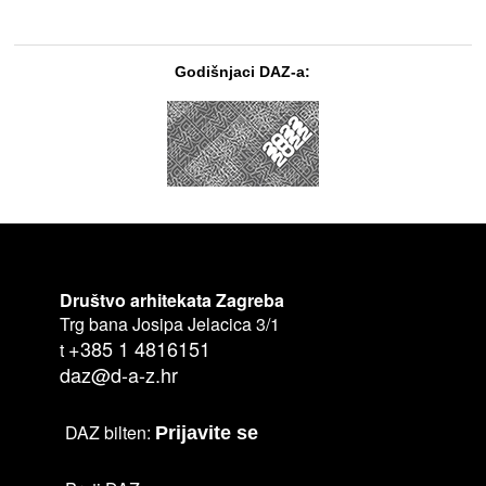
Godišnjaci DAZ-a:
Društvo arhitekata Zagreba
Trg bana Josipa Jelacica 3/1
+385 1 4816151
t
daz@d-a-z.hr
DAZ bilten:
Prijavite se