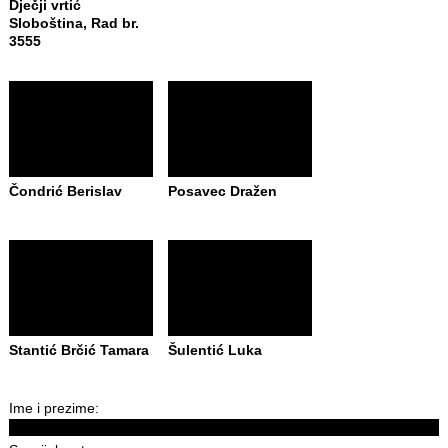
Dječji vrtić
Sloboština, Rad br.
3555
Čondrić Berislav
Posavec Dražen
Stantić Brčić Tamara
Šulentić Luka
Ime i prezime: