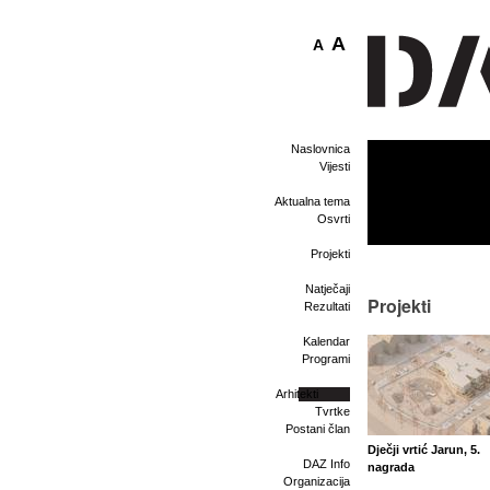
A
A
Naslovnica
Vijesti
Aktualna tema
Osvrti
Projekti
Natječaji
Projekti
Rezultati
Kalendar
Programi
Arhitekti
Tvrtke
Postani član
Dječji vrtić Jarun, 5.
DAZ Info
nagrada
Organizacija