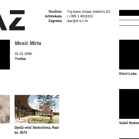
Društvo
Trg bana Josipa Jelačića 3/1
Arhitekata
t +385 1 4816151
Zagreba
daz@d-a-z.hr
Mesić Mirta
01.01.1998.
Tvrtka:
Kincl Luka
Vukić Rober
Dječji vrtić Sloboština, Rad
br. 3573