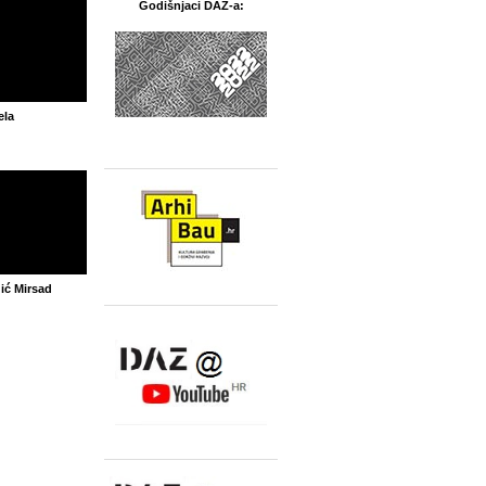
Godišnjaci DAZ-a:
ela
ić Mirsad