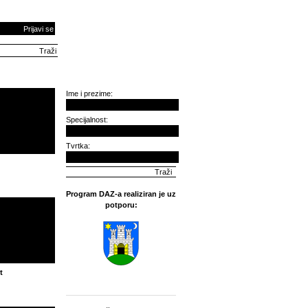
Prijavi se
Ime i prezime:
Specijalnost:
Tvrtka:
Program DAZ-a realiziran je uz
potporu:
t