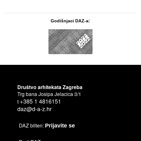
Godišnjaci DAZ-a:
Društvo arhitekata Zagreba
Trg bana Josipa Jelacica 3/1
+385 1 4816151
t
daz@d-a-z.hr
DAZ bilten:
Prijavite se