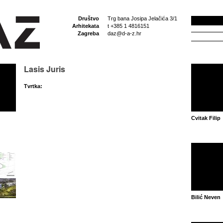
Društvo
Trg bana Josipa Jelačića 3/1
Arhitekata
t +385 1 4816151
Zagreba
daz@d-a-z.hr
Lasis Juris
Tvrtka:
Cvitak Filip
Bilić Neven