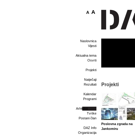
A
A
Naslovnica
Vijesti
Aktualna tema
Osvrti
Projekti
Natječaji
Projekti
Rezultati
Kalendar
Programi
Arhitekti
Tvrtke
Postani član
Poslovna zgrada na
DAZ Info
Jankomiru
Organizacija