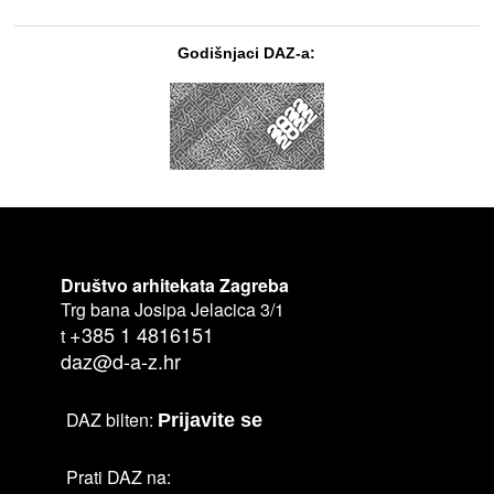
Godišnjaci DAZ-a:
Društvo arhitekata Zagreba
Trg bana Josipa Jelacica 3/1
+385 1 4816151
t
daz@d-a-z.hr
DAZ bilten:
Prijavite se
Prati DAZ na: