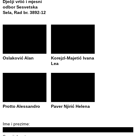
Dječji vrtić i mjesni
odbor Sesvetska
Sela, Rad br. 3892-12
Oslaković Alan
Korejzl-Majetić Ivana
Lea
Protto Alessandro
Paver Njirić Helena
Ime i prezime: