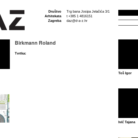
Društvo
Trg bana Josipa Jelačića 3/1
Arhitekata
t +385 1 4816151
Zagreba
daz@d-a-z.hr
Birkmann Roland
Tvrtka:
Toš Igor
Ivić Tajana