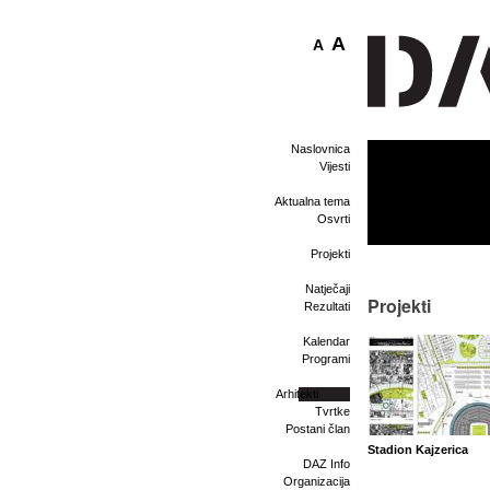
A
A
Naslovnica
Vijesti
Aktualna tema
Osvrti
Projekti
Natječaji
Projekti
Rezultati
Kalendar
Programi
Arhitekti
Tvrtke
Postani član
Stadion Kajzerica
DAZ Info
Organizacija