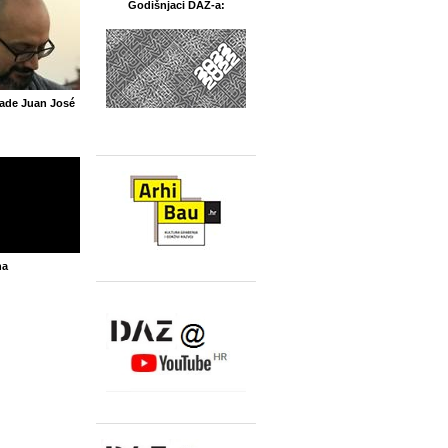
Godišnjaci DAZ-a:
ade Juan José
na