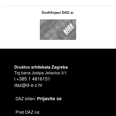
Godišnjaci DAZ-a:
Društvo arhitekata Zagreba
Trg bana Josipa Jelacica 3/1
+385 1 4816151
t
daz@d-a-z.hr
DAZ bilten:
Prijavite se
Prati DAZ na: