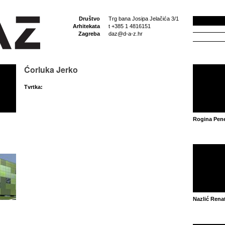
Društvo
Trg bana Josipa Jelačića 3/1
Arhitekata
t +385 1 4816151
Zagreba
daz@d-a-z.hr
Ćorluka Jerko
Tvrtka:
Rogina Pene
Nazlić Rena