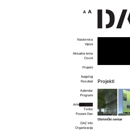
A
A
Naslovnica
Vijesti
Aktualna tema
Osvrti
Projekti
Natječaji
Projekti
Rezultati
Kalendar
Programi
Arhitekti
Tvrtke
Postani član
Obrtnički centar
DAZ Info
Organizacija