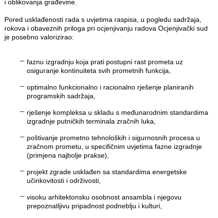
i oblikovanja građevine.
Pored usklađenosti rada s uvjetima raspisa, u pogledu sadržaja,
rokova i obaveznih priloga pri ocjenjivanju radova Ocjenjivački sud
je posebno valorizirao:
faznu izgradnju koja prati postupni rast prometa uz
osiguranje kontinuiteta svih prometnih funkcija,
optimalno funkcionalno i racionalno rješenje planiranih
programskih sadržaja,
rješenje kompleksa u skladu s međunarodnim standardima
izgradnje putničkih terminala zračnih luka,
poštivanje prometno tehnoloških i sigurnosnih procesa u
zračnom prometu, u specifičnim uvjetima fazne izgradnje
(primjena najbolje prakse),
projekt zgrade usklađen sa standardima energetske
učinkovitosti i održivosti,
visoku arhitektonsku osobnost ansambla i njegovu
prepoznatljivu pripadnost podneblju i kulturi,