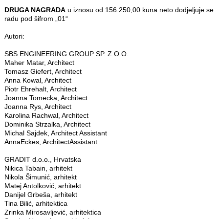
DRUGA NAGRADA
u iznosu od 156.250,00 kuna neto dodjeljuje se
radu pod šifrom „01“
Autori:
SBS ENGINEERING GROUP SP. Z.O.O.
Maher Matar, Architect
Tomasz Giefert, Architect
Anna Kowal, Architect
Piotr Ehrehalt, Architect
Joanna Tomecka, Architect
Joanna Rys, Architect
Karolina Rachwal, Architect
Dominika Strzalka, Architect
Michal Sajdek, Architect Assistant
AnnaEckes, ArchitectAssistant
GRADIT d.o.o., Hrvatska
Nikica Tabain, arhitekt
Nikola Šimunić, arhitekt
Matej Antolković, arhitekt
Danijel Grbeša, arhitekt
Tina Bilić, arhitektica
Zrinka Mirosavljević, arhitektica