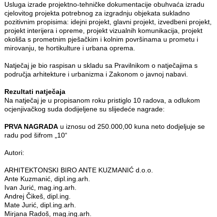
Usluga izrade projektno-tehničke dokumentacije obuhvaća izradu
cjelovitog projekta potrebnog za izgradnju objekata sukladno
pozitivnim propisima: idejni projekt, glavni projekt, izvedbeni projekt,
projekt interijera i opreme, projekt vizualnih komunikacija, projekt
okoliša s prometnim pješačkim i kolnim površinama u prometu i
mirovanju, te hortikulture i urbana oprema.
Natječaj je bio raspisan u skladu sa Pravilnikom o natječajima s
područja arhitekture i urbanizma i Zakonom o javnoj nabavi.
Rezultati natječaja
Na natječaj je u propisanom roku pristiglo 10 radova, a odlukom
ocjenjivačkog suda dodijeljene su slijedeće nagrade:
PRVA NAGRADA
u iznosu od 250.000,00 kuna neto dodjeljuje se
radu pod šifrom „10“
Autori:
ARHITEKTONSKI BIRO ANTE KUZMANIĆ d.o.o.
Ante Kuzmanić, dipl.ing.arh.
Ivan Jurić, mag.ing.arh.
Andrej Čikeš, dipl.ing.
Mate Jurić, dipl.ing.arh.
Mirjana Radoš, mag.ing.arh.