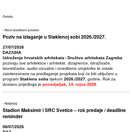
Ostalo
Novi izložbeni prostor
Poziv na izlaganje u Staklenoj sobi 2026./2027.
27/07/2026
DAZ/UHA
Udruženje hrvatskih arhitekata
i
Društvo arhitekata Zagreba
pozivaju sve arhitektice i arhitekte, dizajnerice, istraživače,
teoretičarke, audio-vizualne i izvedbene umjetnike te ostale
zainteresirane na predlaganje projekata koji će biti uključeni u
program
Staklena soba
tijekom
2026./2027.
godine. Rok za
dostavu prijedloga je
ponedjeljak, 14. rujna 2026
.
Natječaj
Stadion Maksimir i SRC Svetice – rok predaje / deadline
reminder
06/07/2026
DAZ