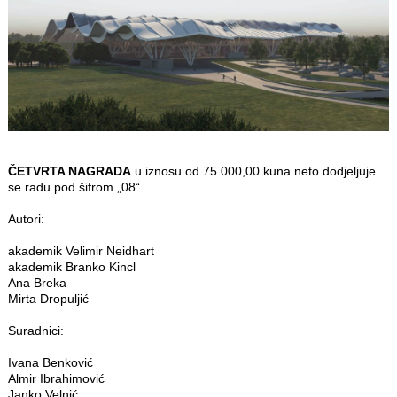
ČETVRTA NAGRADA
u iznosu od 75.000,00 kuna neto dodjeljuje
se radu pod šifrom „08“
Autori:
akademik Velimir Neidhart
akademik Branko Kincl
Ana Breka
Mirta Dropuljić
Suradnici:
Ivana Benković
Almir Ibrahimović
Janko Velnić