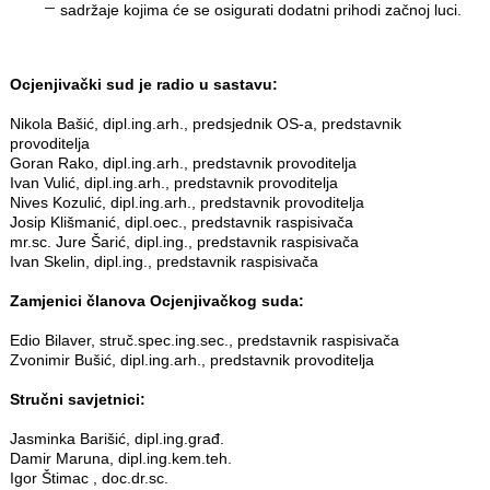
sadržaje kojima će se osigurati dodatni prihodi začnoj luci.
Ocjenjivački sud je radio u sastavu:
Nikola Bašić, dipl.ing.arh., predsjednik OS-a, predstavnik
provoditelja
Goran Rako, dipl.ing.arh., predstavnik provoditelja
Ivan Vulić, dipl.ing.arh., predstavnik provoditelja
Nives Kozulić, dipl.ing.arh., predstavnik provoditelja
Josip Klišmanić, dipl.oec., predstavnik raspisivača
mr.sc. Jure Šarić, dipl.ing., predstavnik raspisivača
Ivan Skelin, dipl.ing., predstavnik raspisivača
Zamjenici članova Ocjenjivačkog suda:
Edio Bilaver, struč.spec.ing.sec., predstavnik raspisivača
Zvonimir Bušić, dipl.ing.arh., predstavnik provoditelja
Stručni savjetnici:
Jasminka Barišić, dipl.ing.građ.
Damir Maruna, dipl.ing.kem.teh.
Igor Štimac , doc.dr.sc.