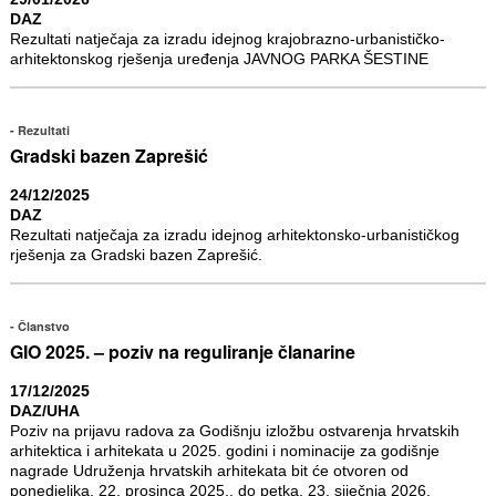
DAZ
Rezultati natječaja za izradu idejnog krajobrazno-urbanističko-
arhitektonskog rješenja uređenja JAVNOG PARKA ŠESTINE
Rezultati
Gradski bazen Zaprešić
24/12/2025
DAZ
Rezultati natječaja za izradu idejnog arhitektonsko-urbanističkog
rješenja za Gradski bazen Zaprešić.
Članstvo
GIO 2025. – poziv na reguliranje članarine
17/12/2025
DAZ/UHA
Poziv na prijavu radova za Godišnju izložbu ostvarenja hrvatskih
arhitektica i arhitekata u 2025. godini i nominacije za godišnje
nagrade Udruženja hrvatskih arhitekata bit će otvoren od
ponedjeljka, 22. prosinca 2025., do petka, 23. siječnja 2026.