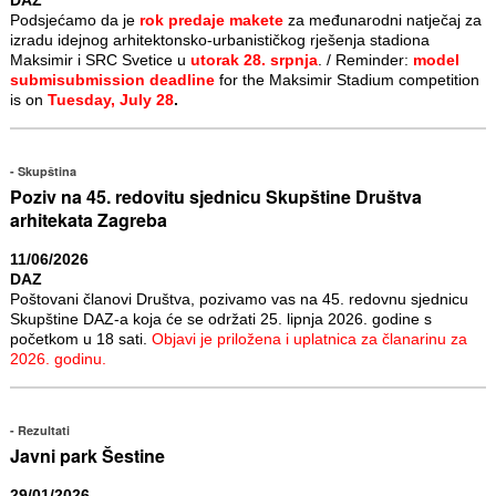
Podsjećamo da je
rok predaje makete
za međunarodni natječaj za
izradu idejnog arhitektonsko-urbanističkog rješenja stadiona
Maksimir i SRC Svetice u
utorak 28. srpnja
. / Reminder:
model
submisubmission deadline
for the Maksimir Stadium competition
is on
Tuesday, July 28
.
Skupština
Poziv na 45. redovitu sjednicu Skupštine Društva
arhitekata Zagreba
11/06/2026
DAZ
Poštovani članovi Društva, pozivamo vas na 45. redovnu sjednicu
Skupštine DAZ-a koja će se održati 25. lipnja 2026. godine s
početkom u 18 sati.
Objavi je priložena i uplatnica za članarinu za
2026. godinu.
Rezultati
Javni park Šestine
29/01/2026