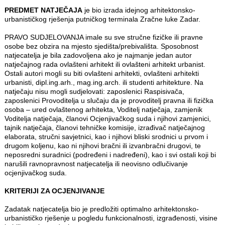
PREDMET NATJEČAJA
je bio izrada idejnog arhitektonsko-
urbanističkog rješenja putničkog terminala Zračne luke Zadar.
PRAVO SUDJELOVANJA imale su sve stručne fizičke ili pravne
osobe bez obzira na mjesto sjedišta/prebivališta. Sposobnost
natjecatelja je bila zadovoljena ako je najmanje jedan autor
natječajnog rada ovlašteni arhitekt ili ovlašteni arhitekt urbanist.
Ostali autori mogli su biti ovlašteni arhitekti, ovlašteni arhitekti
urbanisti, dipl.ing.arh., mag.ing.arch. ili studenti arhitekture. Na
natječaju nisu mogli sudjelovati: zaposlenici Raspisivača,
zaposlenici Provoditelja u slučaju da je provoditelj pravna ili fizička
osoba – ured ovlaštenog arhitekta, Voditelj natječaja, zamjenik
Voditelja natječaja, članovi Ocjenjivačkog suda i njihovi zamjenici,
tajnik natječaja, članovi tehničke komisije, izrađivač natječajnog
elaborata, stručni savjetnici, kao i njihovi bliski srodnici u prvom i
drugom koljenu, kao ni njihovi bračni ili izvanbračni drugovi, te
neposredni suradnici (podređeni i nadređeni), kao i svi ostali koji bi
narušili ravnopravnost natjecatelja ili neovisno odlučivanje
ocjenjivačkog suda.
KRITERIJI ZA OCJENJIVANJE
Zadatak natjecatelja bio je predložiti optimalno arhitektonsko-
urbanističko rješenje u pogledu funkcionalnosti, izgrađenosti, visine