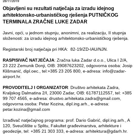
28/11/2019
Objavljeni su rezultati natječaja za izradu idejnog
arhitektonsko-urbanističkog rješenja PUTNIČKOG
TERMINALA ZRAČNE LUKE ZADAR
Javni, opći, u jednom stupnju, anonimni, za realizaciju, II stupnja
složenosti: za izradu idejnog arhitektonsko-urbanističkog rješenja.
Registarski broj natječaja pri HKA: 82-19/ZD-IAU/NJN.
RASPISIVAČ NATJEČAJA
: Zračna luka Zadar d.o.o., Ulica I 2/A,
23 222 Zemunik Donji, OIB: 39087623202, odgovorna osoba: Josip
Klišmanić, dipl.oec., tel:+385 23 205 800, e-adresa: info@zadar-
airport.hr.
PROVODITELJ I ORGANIZATOR
: Društvo arhitekata Zadra,
Kraljskog Dalmatina 2/I, 23000 Zadar, OIB: 61787112557, tel: +385
99 707 4565, e-adresa: drustvo.arhitekata.zadra@gmail.com,
odgovorna osoba: Petar Kozina, dipl.ing.arh., e-adresa:
petar.kozina@gmail.com
Izrađivač natječajnog programa: prof. Dario Gabrić, dipl.ing.arh., A
120, Sveučilište u Splitu, Fakultet građevinarstva, arhitekture i
geodezije, tel: +385 21 303 333, e-adresa: arhitektura@gdarh.hr.