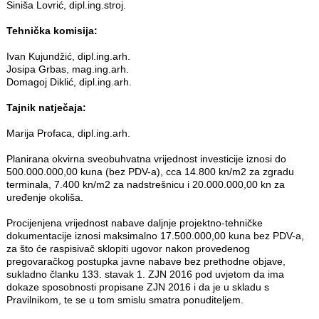
Siniša Lovrić, dipl.ing.stroj.
Tehnička komisija:
Ivan Kujundžić, dipl.ing.arh.
Josipa Grbas, mag.ing.arh.
Domagoj Diklić, dipl.ing.arh.
Tajnik natječaja:
Marija Profaca, dipl.ing.arh.
Planirana okvirna sveobuhvatna vrijednost investicije iznosi do
500.000.000,00 kuna (bez PDV-a), cca 14.800 kn/m2 za zgradu
terminala, 7.400 kn/m2 za nadstrešnicu i 20.000.000,00 kn za
uređenje okoliša.
Procijenjena vrijednost nabave daljnje projektno-tehničke
dokumentacije iznosi maksimalno 17.500.000,00 kuna bez PDV-a,
za što će raspisivač sklopiti ugovor nakon provedenog
pregovaračkog postupka javne nabave bez prethodne objave,
sukladno članku 133. stavak 1. ZJN 2016 pod uvjetom da ima
dokaze sposobnosti propisane ZJN 2016 i da je u skladu s
Pravilnikom, te se u tom smislu smatra ponuditeljem.