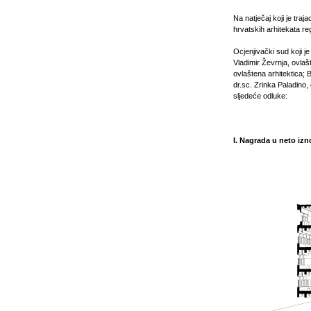
Na natječaj koji je tra
hrvatskih arhitekata re
Ocjenjivački sud koji j
Vladimir Ževrnja, ovlašt
ovlaštena arhitektica; 
dr.sc. Zrinka Paladino, 
sljedeće odluke:
I. Nagrada u neto izn