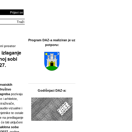
Prijavi se
Program DAZ-a realiziran je uz
potporu:
ni prostor
 izlaganje
noj sobi
27.
rvatskih
Društvo
Godišnjaci DAZ-a:
Zagreba
pozivaju
e i arhitekte,
straživače,
 audio-vizualne i
jetnike te ostale
ne na predlaganje
 će biti uključeni
taklena soba
/2027.
godine.