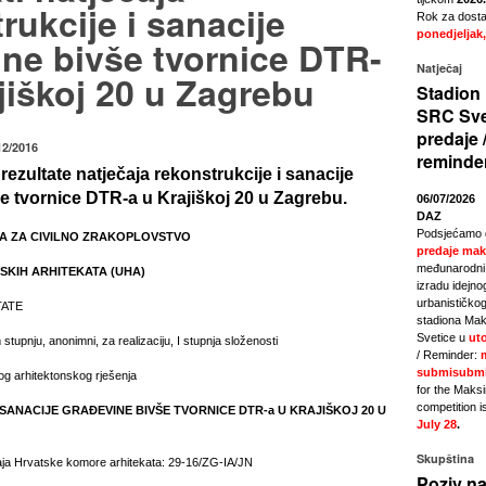
rukcije i sanacije
Rok za dostav
ponedjeljak,
ne bivše tvornice DTR-
Natječaj
jiškoj 20 u Zagrebu
Stadion 
SRC Sve
predaje 
12/2016
reminde
ezultate natječaja rekonstrukcije i sanacije
e tvornice DTR-a u Krajiškoj 20 u Zagrebu.
06/07/2026
DAZ
Podsjećamo 
A ZA CIVILNO ZRAKOPLOVSTVO
predaje mak
međunarodni 
SKIH ARHITEKATA (UHA)
izradu idejno
urbanističkog
TATE
stadiona Mak
Svetice u
uto
 stupnju, anonimni, za realizaciju, I stupnja složenosti
/ Reminder:
submisubmi
nog arhitektonskog rješenja
for the Maks
competition i
SANACIJE GRAĐEVINE BIVŠE TVORNICE DTR-a U KRAJIŠKOJ 20 U
July 28
.
Skupština
čaja Hrvatske komore arhitekata: 29-16/ZG-IA/JN
Poziv na