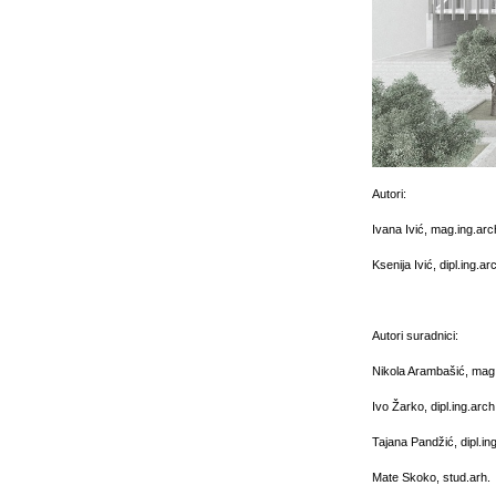
Autori:
Ivana Ivić, mag.ing.arc
Ksenija Ivić, dipl.ing.ar
Autori suradnici:
Nikola Arambašić, mag.
Ivo Žarko, dipl.ing.arch
Tajana Pandžić, dipl.in
Mate Skoko, stud.arh.