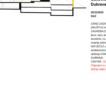
Dubrava
25/11/2025
DAZ
GRAD ZAGREB
DRUŠTVO A
ZAGREBA (DA
javni, opći, j
anonimni, za r
stupnja slože
NATJEČAJ za
arhitektonsk
rješenja O
DUBRAVA -
CENTAR.
25
Objavljeni su
pitanja natjec