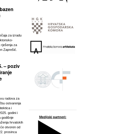
 bazen
ć
ječaja za izradu
ektonsko-
 rješenja za
n Zaprešić.
. – poziv
iranje
e
javu radova za
ožbu ostvarenja
tektica i
025. godini i
Medijski partneri:
a godišnje
ženja hrvatskih
t će otvoren od
22. prosinca