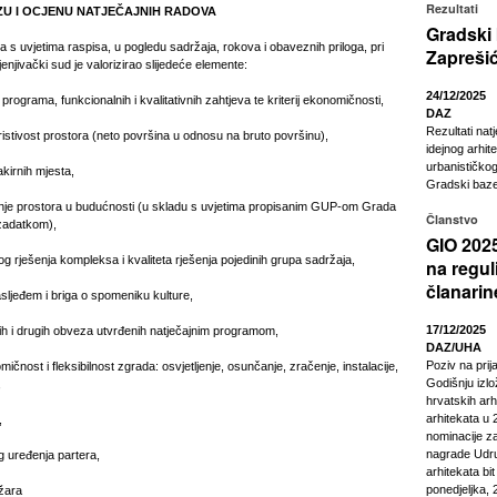
Rezultati
IZU I OCJENU NATJEČAJNIH RADOVA
Gradski
 s uvjetima raspisa, u pogledu sadržaja, rokova i obaveznih priloga, pri
Zapreši
enjivački sud je valorizirao slijedeće elemente:
24/12/2025
 programa, funkcionalnih i kvalitativnih zahtjeva te kriterij ekonomičnosti,
DAZ
Rezultati nat
istivost prostora (neto površina u odnosu na bruto površinu),
idejnog arhit
urbanističkog
akirnih mjesta,
Gradski baze
je prostora u budućnosti (u skladu s uvjetima propisanim GUP-om Grada
Članstvo
 zadatkom),
GIO 2025
kog rješenja kompleksa i kvaliteta rješenja pojedinih grupa sadržaja,
na regul
članarin
sljeđem i briga o spomeniku kulture,
17/12/2025
ih i drugih obveza utvrđenih natječajnim programom,
DAZ/UHA
Poziv na pri
ičnost i fleksibilnost zgrada: osvjetljenje, osunčanje, zračenje, instalacije,
Godišnju izl
,
hrvatskih arhi
arhitekata u 2
,
nominacije z
nagrade Udru
og uređenja partera,
arhitekata bi
ponedjeljka, 
ožara