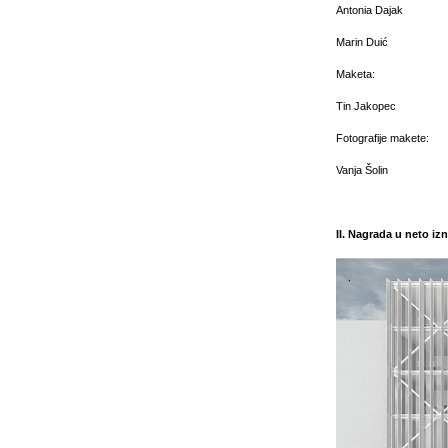
Antonia Dajak
Marin Duić
Maketa:
Tin Jakopec
Fotografije makete:
Vanja Šolin
II. Nagrada u neto iz