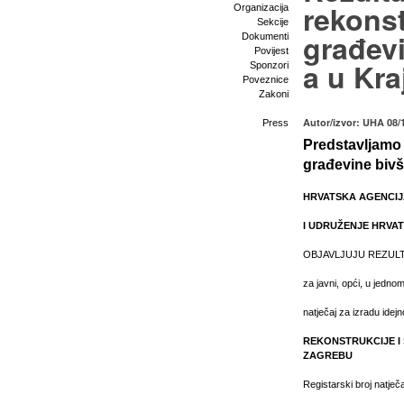
rekonst
Organizacija
Sekcije
građevi
Dokumenti
Povijest
a u Kra
Sponzori
Poveznice
Zakoni
Autor/izvor: UHA 08/
Press
Predstavljamo r
građevine bivš
HRVATSKA AGENCIJ
I UDRUŽENJE HRVAT
OBJAVLJUJU REZUL
za javni, opći, u jednom
natječaj za izradu idej
REKONSTRUKCIJE I 
ZAGREBU
Registarski broj natje