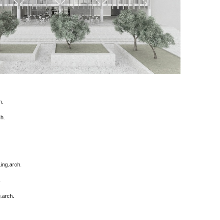
h.
ch.
ing.arch.
.
g.arch.