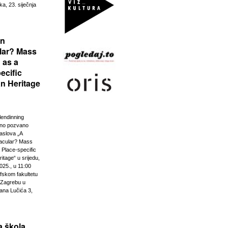
ka, 23. siječnja
rn
lar? Mass
 as a
ecific
n Heritage
lendinning
vno pozvano
aslova „A
acular? Mass
 Place-specific
tage“ u srijedu,
025., u 11:00
ofskom fakultetu
u Zagrebu u
ana Lučića 3,
 škola