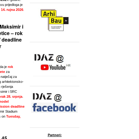
u prijedloga je
 14. rujna 2026
.
Maksimir i
tice – rok
/ deadline
r
da je
rok
ete
za
natječaj za
g arhitektonsko-
 rješenja
simir i SRC
rak 28. srpnja
.
model
ssion deadline
imir Stadium
s on
Tuesday,
Partneri:
 45.