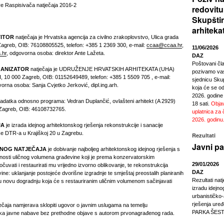
e Raspisivača natječaja 2016-2
redovitu
Skupšti
arhiteka
TITOR
natječaja je Hrvatska agencija za civilno zrakoplovstvo, Ulica grada
agreb, OIB: 76108805525, telefon: +385 1 2369 300, e-mail:
ccaa@ccaa.hr
,
11/06/2026
.hr
, odgovorna osoba: direktor Ante Lažeta.
DAZ
Poštovani čl
GANIZATOR
natječaja je UDRUŽENJE HRVATSKIH ARHITEKATA (UHA)
pozivamo vas
/I, 10 000 Zagreb, OIB: 01152649489, telefon: +385 1 5509 705 , e-mail:
sjednicu Sku
orna osoba: Sanja Cvjetko Jerković, dipl.ing.arh.
koja će se odr
2026. godine
zadatka odnosno programa: Vedran Duplančić, ovlašteni arhitekt (A 2929)
18 sati.
Objav
Zagreb, OIB: 46108732765.
uplatnica za 
2026. godinu
JA
je izrada idejnog arhitektonskog rješenja rekonstrukcije i sanacije
ce DTR-a u Krajiškoj 20 u Zagrebu.
Rezultati
Javni pa
VNOG NATJEČAJA
je dobivanje najboljeg arhitektonskog idejnog rješenja s
osti uličnog volumena građevine koji je prema konzervatorskim
29/01/2026
uvati i restaurirati mu vrijedno izvorno oblikovanje, te rekonstrukcija
DAZ
vine: uklanjanje postojeće dvorišne izgradnje te smještaj preostalih planiranih
Rezultati nat
 novu dogradnju koja će s restauriranim uličnim volumenom sačinjavati
izradu idejno
urbanističko
rješenja ur
ečaja namjerava sklopiti ugovor o javnim uslugama na temelju
PARKA ŠEST
a javne nabave bez prethodne objave s autorom prvonagrađenog rada.