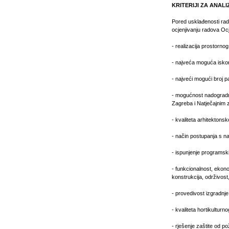
KRITERIJI ZA ANAL
Pored usklađenosti rada
ocjenjivanju radova Ocj
- realizacija prostornog
- najveća moguća iskor
- najveći mogući broj p
- mogućnost nadogradn
Zagreba i Natječajnim
- kvaliteta arhitektons
- način postupanja s na
- ispunjenje programsk
- funkcionalnost, ekonom
konstrukcija, održivost
- provedivost izgradnje
- kvaliteta hortikulturn
- rješenje zaštite od p