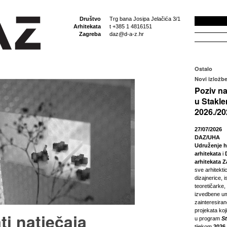
Društvo
Trg bana Josipa Jelačića 3/1
Arhitekata
t +385 1 4816151
Zagreba
daz@d-a-z.hr
Ostalo
Novi izložbe
Poziv na
u Stakle
2026./20
27/07/2026
DAZ/UHA
Udruženje h
arhitekata
i
arhitekata 
sve arhitektic
dizajnerice, i
teoretičarke,
izvedbene um
zainteresira
projekata koji
ti natječaja
u program
S
tijekom
2026.