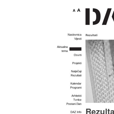
A
A
Naslovnica
Rezultati
Vijesti
Aktualna
tema
Osvrti
Projekti
Natječaji
Rezultati
Kalendar
Programi
Arhitekti
Tvrtke
Postani član
Rezulta
DAZ Info