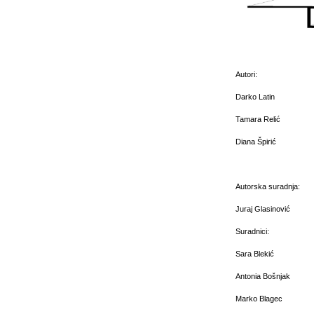
Autori:
Darko Latin
Tamara Relić
Diana Špirić
Autorska suradnja:
Juraj Glasinović
Suradnici:
Sara Blekić
Antonia Bošnjak
Marko Blagec