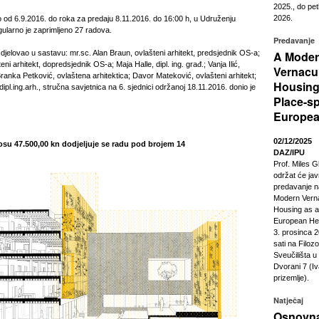
2025., do pet
2026.
jao od 6.9.2016. do roka za predaju 8.11.2016. do 16:00 h, u Udruženju
gularno je zaprimljeno 27 radova.
Predavanje
e djelovao u sastavu: mr.sc. Alan Braun, ovlašteni arhitekt, predsjednik OS-a;
A Mode
eni arhitekt, dopredsjednik OS-a; Maja Halle, dipl. ing. građ.; Vanja Ilić,
Vernacu
Branka Petković, ovlaštena arhitektica; Davor Mateković, ovlašteni arhitekt;
Housing
dipl.ing.arh., stručna savjetnica na 6. sjednici održanoj 18.11.2016. donio je
Place-sp
Europea
02/12/2025
osu 47.500,00 kn dodjeljuje se radu pod brojem 14
DAZ/IPU
Prof. Miles G
održat će ja
predavanje n
Modern Vern
Housing as a
European Heri
3. prosinca 2
sati na Filoz
Sveučilišta 
Dvorani 7 (Iv
prizemlje).
Natječaj
Osnovna