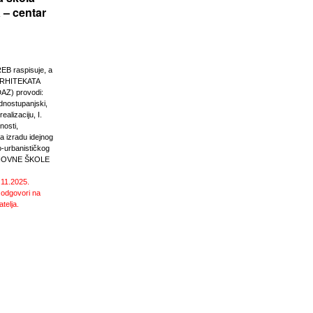
 – centar
 raspisuje, a
RHITEKATA
Z) provodi:
ednostupanjski,
ealizaciju, I.
nosti,
 izradu idejnog
o-urbanističkog
SNOVNE ŠKOLE
.11.2025.
 odgovori na
atelja.