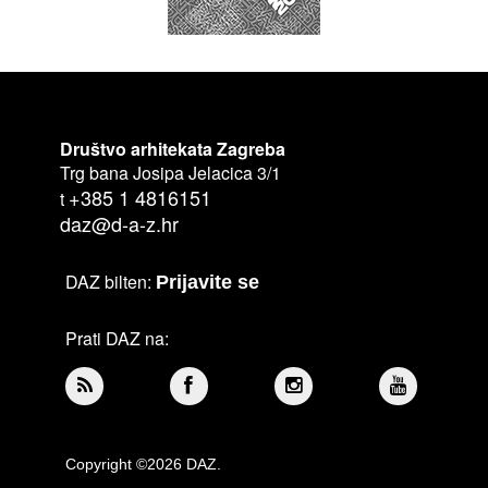
Društvo arhitekata Zagreba
Trg bana Josipa Jelacica 3/1
+385 1 4816151
t
daz@d-a-z.hr
DAZ bilten:
Prijavite se
Prati DAZ na:
Copyright ©2026 DAZ.