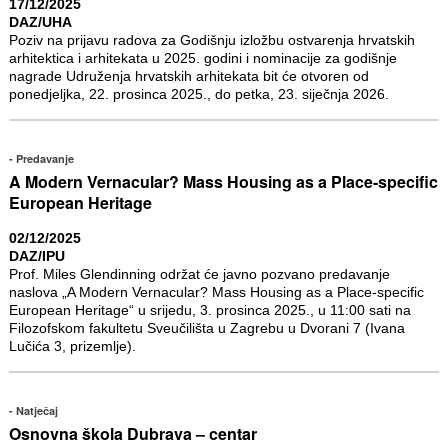
17/12/2025
DAZ/UHA
Poziv na prijavu radova za Godišnju izložbu ostvarenja hrvatskih
arhitektica i arhitekata u 2025. godini i nominacije za godišnje
nagrade Udruženja hrvatskih arhitekata bit će otvoren od
ponedjeljka, 22. prosinca 2025., do petka, 23. siječnja 2026.
Predavanje
A Modern Vernacular? Mass Housing as a Place-specific
European Heritage
02/12/2025
DAZ/IPU
Prof. Miles Glendinning održat će javno pozvano predavanje
naslova „A Modern Vernacular? Mass Housing as a Place-specific
European Heritage“ u srijedu, 3. prosinca 2025., u 11:00 sati na
Filozofskom fakultetu Sveučilišta u Zagrebu u Dvorani 7 (Ivana
Lučića 3, prizemlje).
Natječaj
Osnovna škola Dubrava – centar