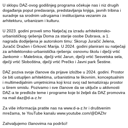
U sklopu DAZ-ovog godišnjeg programa očekuje nas i niz drugih
događanja poput predavanja, predstavljanja knjiga, javnih tribina i
suradnje sa srodnim udrugama i institucijama vezanim za
arhitekturu, urbanizam i kulturu.
U 2023. godini proveli smo Natječaj za izradu arhitektonsko-
urbanističkog rješenja Doma za starije osobe Dubrava, a 1.
nagrada dodijeljena je autorskom timu: Skorup Juračić Jelena,
Juračić Dražen i Grković Marija. U 2024. godini planirani su natječaji
za arhitektonsko-urbanistička rješenja: osnovnu školu i dječji vrtić
Jankomir – Malešnica, dječji vrtić Jarun, dječji vrtić Sesvetska sela,
dječji vrtić Sloboština, dječji vrtić Prečko i Javni park Šestine.
DAZ poziva svoje članove da prijave izložbe u 2024. godini. Prostor
će biti ustupljen arhitektima, urbanistima te likovnim, konceptualnim
i multimedijalnim umjetnicima koji kroz svoj rad tematiziraju prostor
u širem smislu. Pozivamo i sve članove da se uključe u aktivnosti
DAZ-a te predlože teme i programe koje bi željeli da DAZ promovira
na mail daz@d-a-z.hr
Za više informacija pratite nas na www.d-a-z.hr i društvenim
mrežama, te YouTube kanalu
www.youtube.com/@DAZhr
Zahvaljujemo članovima na podršci!