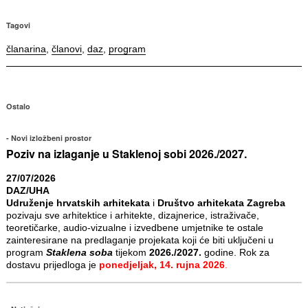
Tagovi
članarina
,
članovi
,
daz
,
program
Ostalo
Novi izložbeni prostor
Poziv na izlaganje u Staklenoj sobi 2026./2027.
27/07/2026
DAZ/UHA
Udruženje hrvatskih arhitekata
i
Društvo arhitekata Zagreba
pozivaju sve arhitektice i arhitekte, dizajnerice, istraživače,
teoretičarke, audio-vizualne i izvedbene umjetnike te ostale
zainteresirane na predlaganje projekata koji će biti uključeni u
program
Staklena soba
tijekom
2026./2027.
godine. Rok za
dostavu prijedloga je
ponedjeljak, 14. rujna 2026
.