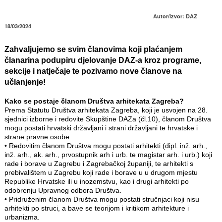
Autor/izvor: DAZ
18/03/2024
Zahvaljujemo se svim članovima koji plaćanjem
članarina podupiru djelovanje DAZ-a kroz programe,
sekcije i natječaje te pozivamo nove članove na
učlanjenje!
Kako se postaje članom Društva arhitekata Zagreba?
Prema Statutu Društva arhitekata Zagreba, koji je usvojen na 28.
sjednici izborne i redovite Skupštine DAZa (čl.10), članom Društva
mogu postati hrvatski državljani i strani državljani te hrvatske i
strane pravne osobe.
•
Redovitim članom Društva mogu postati arhitekti (dipl. inž. arh.,
inž. arh., ak. arh., prvostupnik arh i urb. te magistar arh. i urb.) koji
rade i borave u Zagrebu i Zagrebačkoj županiji, te arhitekti s
prebivalištem u Zagrebu koji rade i borave u u drugom mjestu
Republike Hrvatske ili u inozemstvu, kao i drugi arhitekti po
odobrenju Upravnog odbora Društva.
•
Pridruženim članom Društva mogu postati stručnjaci koji nisu
arhitekti po struci, a bave se teorijom i kritikom arhitekture i
urbanizma.