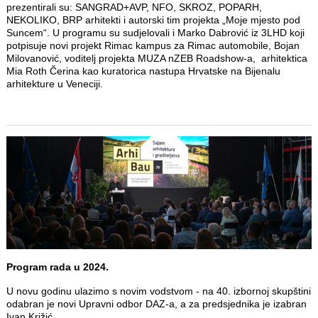
prezentirali su: SANGRAD+AVP, NFO, SKROZ, POPARH,
NEKOLIKO, BRP arhitekti i autorski tim projekta „Moje mjesto pod
Suncem“. U programu su sudjelovali i Marko Dabrović iz 3LHD koji
potpisuje novi projekt Rimac kampus za Rimac automobile, Bojan
Milovanović, voditelj projekta MUZA nZEB Roadshow-a, arhitektica
Mia Roth Čerina kao kuratorica nastupa Hrvatske na Bijenalu
arhitekture u Veneciji.
Program rada u 2024.
U novu godinu ulazimo s novim vodstvom - na 40. izbornoj skupštini
odabran je novi Upravni odbor DAZ-a, a za predsjednika je izabran
Ivan Križić.