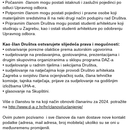
•
Počasnim članom mogu postati istaknuti i zaslužni pojedinci po
odluci Upravnog odbora.
•
Potpornim članom mogu postati pojedinci i pravne osobe koji
materijalnim sredstvima ili na neki drugi način podupiru rad Društva.
•
Pripravnim članom Društva mogu postati studenti arhitekture koji
studiraju u Zagrebu, kao i ostali studenti arhitekture po odobrenju
Upravnog odbora.
Kao član Društva ostvarujete slijedeća prava i mogućnosti:
•
ostvarivanje porezne olakšice prema autorskim ugovorima
•
sudjelovanje na predavanjima, gostovanjima, prezentacijama i
drugim skupovima organiziranima u sklopu programa DAZ-a
•
sudjelovanje u radnim tijelima i sekcijama Društva,
•
sudjelovanje na natječajima koje provodi Društvo arhitekata
Zagreba u svojstvu člana ocjenjivačkoj suda, člana tehničke
komisije, tajnika natječaja, prijave za sudjelovanje na godišnjim
izložbama UHA-e,
•
glasovanje na Skupštini.
Više o članstvu te na koji način obnoviti članarinu za 2024. potražite
na
http://www.d-a-z.hr/hr/clanovi/uclanjenje/
Ovim putem pozivamo i sve članove da nam dostave nove kontakt
podatke (adresa, mail adresa, broj mobitela) ukoliko su se oni u
međuvremenu promijenili.