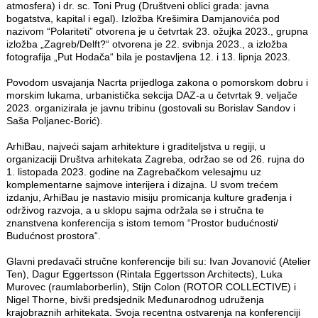
atmosfera) i dr. sc. Toni Prug (Društveni oblici grada: javna
bogatstva, kapital i egal). Izložba Krešimira Damjanovića pod
nazivom “Polariteti” otvorena je u četvrtak 23. ožujka 2023., grupna
izložba „Zagreb/Delft?“ otvorena je 22. svibnja 2023., a izložba
fotografija „Put Hodača“ bila je postavljena 12. i 13. lipnja 2023.
Povodom usvajanja Nacrta prijedloga zakona o pomorskom dobru i
morskim lukama, urbanistička sekcija DAZ-a u četvrtak 9. veljače
2023. organizirala je javnu tribinu (gostovali su Borislav Sandov i
Saša Poljanec-Borić).
ArhiBau, najveći sajam arhitekture i graditeljstva u regiji, u
organizaciji Društva arhitekata Zagreba, održao se od 26. rujna do
1. listopada 2023. godine na Zagrebačkom velesajmu uz
komplementarne sajmove interijera i dizajna. U svom trećem
izdanju, ArhiBau je nastavio misiju promicanja kulture građenja i
održivog razvoja, a u sklopu sajma održala se i stručna te
znanstvena konferencija s istom temom “Prostor budućnosti/
Budućnost prostora“.
Glavni predavači stručne konferencije bili su: Ivan Jovanović (Atelier
Ten), Dagur Eggertsson (Rintala Eggertsson Architects), Luka
Murovec (raumlaborberlin), Stijn Colon (ROTOR COLLECTIVE) i
Nigel Thorne, bivši predsjednik Međunarodnog udruženja
krajobraznih arhitekata. Svoja recentna ostvarenja na konferenciji