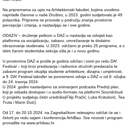
Na pripremama za upis na Arhitektonski fakultet, kojima uvodimo
najmlađe članove u naše Društvo, u 2023. godini sudjelovalo je 49
polaznika. Pripreme se provode u području znanja prostorne
percepcije i crtanja, a nastavljaju se i ove godine.
ODAZIV – druženje petkom u DAZ-u nastavlja se odvijati kao
platforma za socijalizaciju, zabavu, umrežavanje te dodatno
obrazovanje studenata. U 2023. održano je preko 25 programa, a s
istim žarom studentska sekcija ušla je i u novu godinu.
U prostorima DAZ-a prošle je godina održan i osmi po redu DA!
Festival – koji kroz predavanja i radionice stručnih predavača te
zabavni program okuplja studente arhitekture, dizajna i umjetnosti,
a 9. DA! Festival također se povremeno odvija u DAZ-u od 8. ožujka
do 24. travnja 2024.
U 2024. godini nastavljamo sa snimanjem podcasta Prednji plan,
koji je odsada dostupan i u audio-formatu na platformi Soundcloud.
U projektu sudjeluju četiri urednika(Filip Pračić, Luka Krstulović, Tea
Truta i Marin Duić).
Od 17. do 20.10.2024. na Zagrebačkom velesajmu održat će se i
četvrti po redu sajam i konferencija ArhiBau. Sve novosti i program
pronađite na
www.arhibau.hr