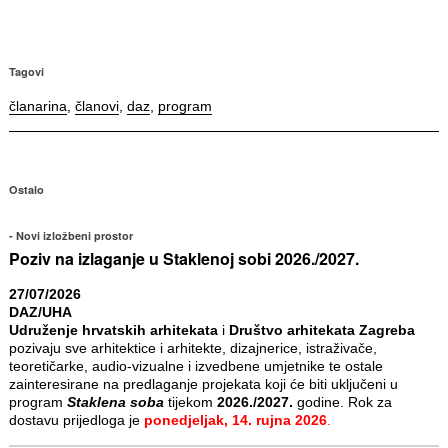
Tagovi
članarina
,
članovi
,
daz
,
program
Ostalo
Novi izložbeni prostor
Poziv na izlaganje u Staklenoj sobi 2026./2027.
27/07/2026
DAZ/UHA
Udruženje hrvatskih arhitekata
i
Društvo arhitekata Zagreba
pozivaju sve arhitektice i arhitekte, dizajnerice, istraživače,
teoretičarke, audio-vizualne i izvedbene umjetnike te ostale
zainteresirane na predlaganje projekata koji će biti uključeni u
program
Staklena soba
tijekom
2026./2027.
godine. Rok za
dostavu prijedloga je
ponedjeljak, 14. rujna 2026
.