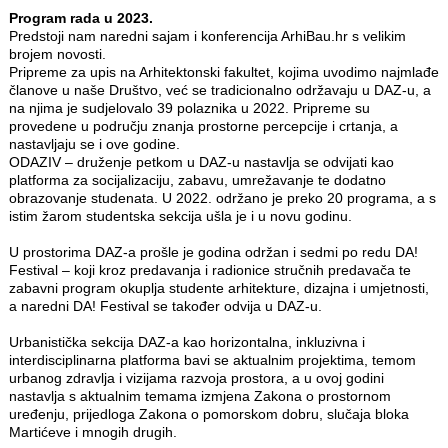
Program rada u 2023.
Predstoji nam naredni sajam i konferencija ArhiBau.hr s velikim
brojem novosti.
Pripreme za upis na Arhitektonski fakultet, kojima uvodimo najmlađe
članove u naše Društvo, već se tradicionalno održavaju u DAZ-u, a
na njima je sudjelovalo 39 polaznika u 2022. Pripreme su
provedene u području znanja prostorne percepcije i crtanja, a
nastavljaju se i ove godine.
ODAZIV – druženje petkom u DAZ-u nastavlja se odvijati kao
platforma za socijalizaciju, zabavu, umrežavanje te dodatno
obrazovanje studenata. U 2022. održano je preko 20 programa, a s
istim žarom studentska sekcija ušla je i u novu godinu.
U prostorima DAZ-a prošle je godina održan i sedmi po redu DA!
Festival – koji kroz predavanja i radionice stručnih predavača te
zabavni program okuplja studente arhitekture, dizajna i umjetnosti,
a naredni DA! Festival se također odvija u DAZ-u.
Urbanistička sekcija DAZ-a kao horizontalna, inkluzivna i
interdisciplinarna platforma bavi se aktualnim projektima, temom
urbanog zdravlja i vizijama razvoja prostora, a u ovoj godini
nastavlja s aktualnim temama izmjena Zakona o prostornom
uređenju, prijedloga Zakona o pomorskom dobru, slučaja bloka
Martićeve i mnogih drugih.