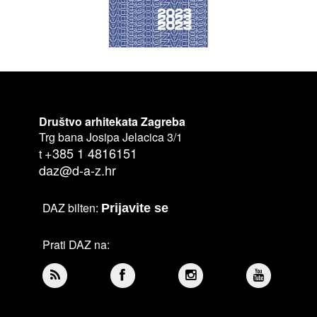
Društvo arhitekata Zagreba
Trg bana Josipa Jelacica 3/1
+385 1 4816151
t
daz@d-a-z.hr
DAZ bilten:
Prijavite se
Prati DAZ na: