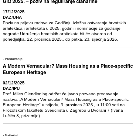
GIO 2025. – poziv na reguliranje članarine
17/12/2025
DAZ/UHA
Poziv na prijavu radova za Godišnju izložbu ostvarenja hrvatskih
arhitektica i arhitekata u 2025. godini i nominacije za godišnje
nagrade Udruženja hrvatskih arhitekata bit će otvoren od
ponedjeljka, 22. prosinca 2025., do petka, 23. siječnja 2026.
Predavanje
A Modern Vernacular? Mass Housing as a Place-specific
European Heritage
02/12/2025
DAZ/IPU
Prof. Miles Glendinning održat će javno pozvano predavanje
naslova „A Modern Vernacular? Mass Housing as a Place-specific
European Heritage“ u srijedu, 3. prosinca 2025., u 11:00 sati na
Filozofskom fakultetu Sveučilišta u Zagrebu u Dvorani 7 (Ivana
Lučića 3, prizemlje).
Natječaj