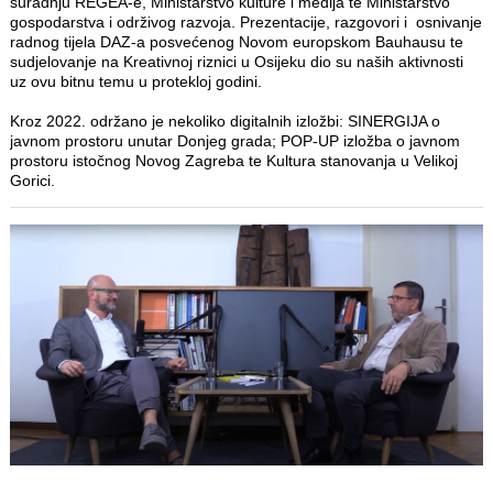
suradnju REGEA-e, Ministarstvo kulture i medija te Ministarstvo
gospodarstva i održivog razvoja. Prezentacije, razgovori i osnivanje
radnog tijela DAZ-a posvećenog Novom europskom Bauhausu te
sudjelovanje na Kreativnoj riznici u Osijeku dio su naših aktivnosti
uz ovu bitnu temu u protekloj godini.
Kroz 2022. održano je nekoliko digitalnih izložbi: SINERGIJA o
javnom prostoru unutar Donjeg grada; POP-UP izložba o javnom
prostoru istočnog Novog Zagreba te Kultura stanovanja u Velikoj
Gorici.