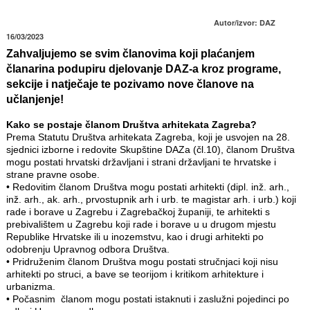
Autor/izvor: DAZ
16/03/2023
Zahvaljujemo se svim članovima koji plaćanjem
članarina podupiru djelovanje DAZ-a kroz programe,
sekcije i natječaje te pozivamo nove članove na
učlanjenje!
Kako se postaje članom Društva arhitekata Zagreba?
Prema Statutu Društva arhitekata Zagreba, koji je usvojen na 28.
sjednici izborne i redovite Skupštine DAZa (čl.10), članom Društva
mogu postati hrvatski državljani i strani državljani te hrvatske i
strane pravne osobe.
•
Redovitim članom Društva mogu postati arhitekti (dipl. inž. arh.,
inž. arh., ak. arh., prvostupnik arh i urb. te magistar arh. i urb.) koji
rade i borave u Zagrebu i Zagrebačkoj županiji, te arhitekti s
prebivalištem u Zagrebu koji rade i borave u u drugom mjestu
Republike Hrvatske ili u inozemstvu, kao i drugi arhitekti po
odobrenju Upravnog odbora Društva.
•
Pridruženim članom Društva mogu postati stručnjaci koji nisu
arhitekti po struci, a bave se teorijom i kritikom arhitekture i
urbanizma.
•
Počasnim članom mogu postati istaknuti i zaslužni pojedinci po