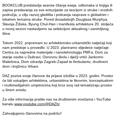
BOOKCLUB predstavlja seanse čitanja eseja, odlomaka iz knjiga ili
zapisa predavanja za sve entuzijaste za teorijom iz struke i srodnih
područja, u cilju razvoj gledišta i poticanja rasprave o globalnim i
lokalnim temama struke. Pored dosadašnjih Douglasa Murphya,
Slavoja Žižeka, Byung Chul-Han i manifesta arhitekture 20. stoljeća
u novoj sezoni nastavljamo sa selekcijom aktualnog i zanimljivog
štiva.
Tokom 2022. pripremani su arhitektonsko-urbanistički natječaji koji
nam predstoje u provedbi. U 2023. planiramo slijedeće natječaje:
Centra za napredne materijale i nanotehnologiju PMFa, Dom za
starije osobe u Dubravi, Osnovnu školu i dječji vrtići Jankomir-
Malešnica, Dom zdravlja Zagreb-Zapad te Ambulantu, društveni
dom i knjižnicu Vrbani.
DAZ poziva svoje članove da prijave izložbe u 2023. godini. Prostor
će biti ustupljen arhitektima, urbanistima te likovnim, konceptualnim
i multimedijalnim umjetnicima koji kroz svoj rad tematiziraju prostor
u širem smislu.
Za više informacija pratite nas na društvenim mrežama i YouTube
kanalu
www.youtube.com/@DAZhr
Zahvaljujemo članovima na podršci!