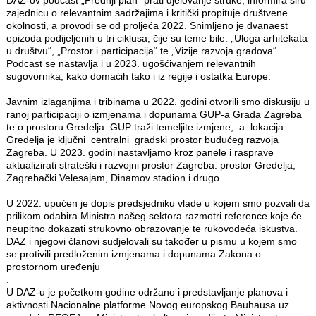
DAZ-ov podcast „Prednji plan“ prati djelovanje struke, informira širu
zajednicu o relevantnim sadržajima i kritički propituje društvene
okolnosti, a provodi se od proljeća 2022. Snimljeno je dvanaest
epizoda podijeljenih u tri ciklusa, čije su teme bile: „Uloga arhitekata
u društvu“, „Prostor i participacija“ te „Vizije razvoja gradova“.
Podcast se nastavlja i u 2023. ugošćivanjem relevantnih
sugovornika, kako domaćih tako i iz regije i ostatka Europe.
Javnim izlaganjima i tribinama u 2022. godini otvorili smo diskusiju u
ranoj participaciji o izmjenama i dopunama GUP-a Grada Zagreba
te o prostoru Gredelja. GUP traži temeljite izmjene, a lokacija
Gredelja je ključni centralni gradski prostor budućeg razvoja
Zagreba. U 2023. godini nastavljamo kroz panele i rasprave
aktualizirati strateški i razvojni prostor Zagreba: prostor Gredelja,
Zagrebački Velesajam, Dinamov stadion i drugo.
U 2022. upućen je dopis predsjedniku vlade u kojem smo pozvali da
prilikom odabira Ministra našeg sektora razmotri reference koje će
neupitno dokazati strukovno obrazovanje te rukovodeća iskustva.
DAZ i njegovi članovi sudjelovali su također u pismu u kojem smo
se protivili predloženim izmjenama i dopunama Zakona o
prostornom uređenju
.
U DAZ-u je početkom godine održano i predstavljanje planova i
aktivnosti Nacionalne platforme Novog europskog Bauhausa uz