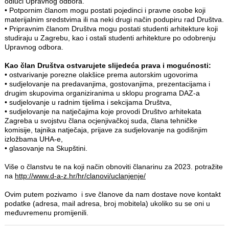
odluci Upravnog odbora.
•
Potpornim članom mogu postati pojedinci i pravne osobe koji
materijalnim sredstvima ili na neki drugi način podupiru rad Društva.
•
Pripravnim članom Društva mogu postati studenti arhitekture koji
studiraju u Zagrebu, kao i ostali studenti arhitekture po odobrenju
Upravnog odbora.
Kao član Društva ostvarujete slijedeća prava i mogućnosti:
•
ostvarivanje porezne olakšice prema autorskim ugovorima
•
sudjelovanje na predavanjima, gostovanjima, prezentacijama i
drugim skupovima organiziranima u sklopu programa DAZ-a
•
sudjelovanje u radnim tijelima i sekcijama Društva,
•
sudjelovanje na natječajima koje provodi Društvo arhitekata
Zagreba u svojstvu člana ocjenjivačkoj suda, člana tehničke
komisije, tajnika natječaja, prijave za sudjelovanje na godišnjim
izložbama UHA-e,
•
glasovanje na Skupštini.
Više o članstvu te na koji način obnoviti članarinu za 2023. potražite
na
http://www.d-a-z.hr/hr/clanovi/uclanjenje/
Ovim putem pozivamo i sve članove da nam dostave nove kontakt
podatke (adresa, mail adresa, broj mobitela) ukoliko su se oni u
međuvremenu promijenili.