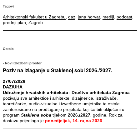
Tagovi
Arhitektonski fakultet u Zagrebu
,
daz
,
jana horvat
,
mediji
,
podcast
,
prednji plan
,
Zagreb
Ostalo
Novi izložbeni prostor
Poziv na izlaganje u Staklenoj sobi 2026./2027.
27/07/2026
DAZ/UHA
Udruženje hrvatskih arhitekata
i
Društvo arhitekata Zagreba
pozivaju sve arhitektice i arhitekte, dizajnerice, istraživače,
teoretičarke, audio-vizualne i izvedbene umjetnike te ostale
zainteresirane na predlaganje projekata koji će biti uključeni u
program
Staklena soba
tijekom
2026./2027.
godine. Rok za
dostavu prijedloga je
ponedjeljak, 14. rujna 2026
.