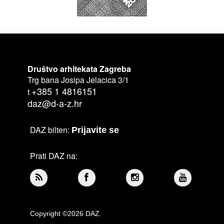
Društvo arhitekata Zagreba
Trg bana Josipa Jelacica 3/1
+385 1 4816151
t
daz@d-a-z.hr
DAZ bilten:
Prijavite se
Prati DAZ na:
Copyright ©2026 DAZ.