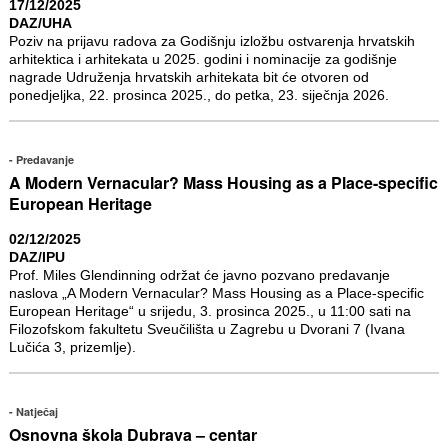
17/12/2025
DAZ/UHA
Poziv na prijavu radova za Godišnju izložbu ostvarenja hrvatskih
arhitektica i arhitekata u 2025. godini i nominacije za godišnje
nagrade Udruženja hrvatskih arhitekata bit će otvoren od
ponedjeljka, 22. prosinca 2025., do petka, 23. siječnja 2026.
Predavanje
A Modern Vernacular? Mass Housing as a Place-specific
European Heritage
02/12/2025
DAZ/IPU
Prof. Miles Glendinning održat će javno pozvano predavanje
naslova „A Modern Vernacular? Mass Housing as a Place-specific
European Heritage“ u srijedu, 3. prosinca 2025., u 11:00 sati na
Filozofskom fakultetu Sveučilišta u Zagrebu u Dvorani 7 (Ivana
Lučića 3, prizemlje).
Natječaj
Osnovna škola Dubrava – centar