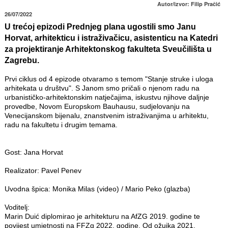
Autor/izvor: Filip Pračić
26/07/2022
U trećoj epizodi Prednjeg plana ugostili smo Janu
Horvat, arhitekticu i istraživačicu, asistenticu na Katedri
za projektiranje Arhitektonskog fakulteta Sveučilišta u
Zagrebu.
Prvi ciklus od 4 epizode otvaramo s temom "Stanje struke i uloga
arhitekata u društvu". S Janom smo pričali o njenom radu na
urbanističko-arhitektonskim natječajima, iskustvu njihove daljnje
provedbe, Novom Europskom Bauhausu, sudjelovanju na
Venecijanskom bijenalu, znanstvenim istraživanjima u arhitektu,
radu na fakultetu i drugim temama.
Gost: Jana Horvat
Realizator: Pavel Penev
Uvodna špica: Monika Milas (video) / Mario Peko (glazba)
Voditelj:
Marin Duić diplomirao je arhitekturu na AfZG 2019. godine te
povijest umjetnosti na FFZg 2022. godine. Od ožujka 2021.