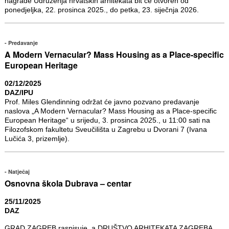
nagrade Udruženja hrvatskih arhitekata bit će otvoren od
ponedjeljka, 22. prosinca 2025., do petka, 23. siječnja 2026.
Predavanje
A Modern Vernacular? Mass Housing as a Place-specific
European Heritage
02/12/2025
DAZ/IPU
Prof. Miles Glendinning održat će javno pozvano predavanje
naslova „A Modern Vernacular? Mass Housing as a Place-specific
European Heritage“ u srijedu, 3. prosinca 2025., u 11:00 sati na
Filozofskom fakultetu Sveučilišta u Zagrebu u Dvorani 7 (Ivana
Lučića 3, prizemlje).
Natječaj
Osnovna škola Dubrava – centar
25/11/2025
DAZ
GRAD ZAGREB raspisuje, a DRUŠTVO ARHITEKATA ZAGREBA