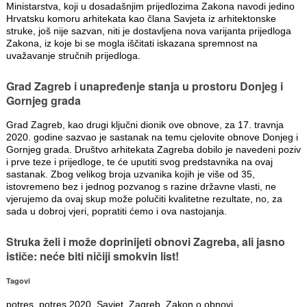
Ministarstva, koji u dosadašnjim prijedlozima Zakona navodi jedino
Hrvatsku komoru arhitekata kao člana Savjeta iz arhitektonske
struke, još nije sazvan, niti je dostavljena nova varijanta prijedloga
Zakona, iz koje bi se mogla iščitati iskazana spremnost na
uvažavanje stručnih prijedloga.
Grad Zagreb i unapređenje stanja u prostoru Donjeg i
Gornjeg grada
Grad Zagreb, kao drugi ključni dionik ove obnove, za 17. travnja
2020. godine sazvao je sastanak na temu cjelovite obnove Donjeg i
Gornjeg grada. Društvo arhitekata Zagreba dobilo je navedeni poziv
i prve teze i prijedloge, te će uputiti svog predstavnika na ovaj
sastanak. Zbog velikog broja uzvanika kojih je više od 35,
istovremeno bez i jednog pozvanog s razine državne vlasti, ne
vjerujemo da ovaj skup može polučiti kvalitetne rezultate, no, za
sada u dobroj vjeri, popratiti ćemo i ova nastojanja.
Struka želi i može doprinijeti obnovi Zagreba, ali jasno
ističe: neće biti ničiji smokvin list!
Tagovi
potres
,
potres 2020
,
Savjet
,
Zagreb
,
Zakon o obnovi