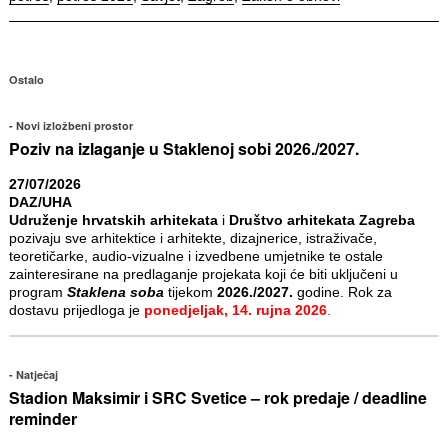
Ostalo
Novi izložbeni prostor
Poziv na izlaganje u Staklenoj sobi 2026./2027.
27/07/2026
DAZ/UHA
Udruženje hrvatskih arhitekata
i
Društvo arhitekata Zagreba
pozivaju sve arhitektice i arhitekte, dizajnerice, istraživače,
teoretičarke, audio-vizualne i izvedbene umjetnike te ostale
zainteresirane na predlaganje projekata koji će biti uključeni u
program
Staklena soba
tijekom
2026./2027.
godine. Rok za
dostavu prijedloga je
ponedjeljak, 14. rujna 2026
.
Natječaj
Stadion Maksimir i SRC Svetice – rok predaje / deadline
reminder