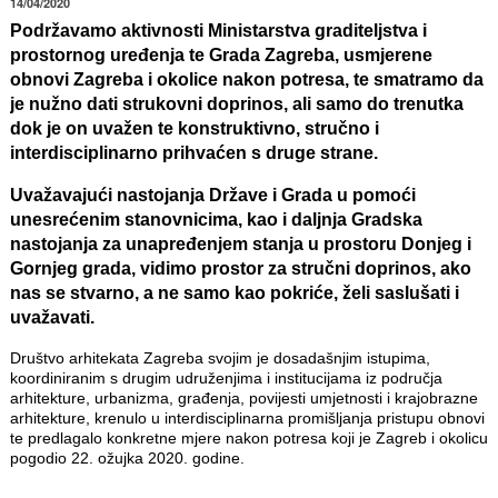
14/04/2020
Podržavamo aktivnosti Ministarstva graditeljstva i
prostornog uređenja te Grada Zagreba, usmjerene
obnovi Zagreba i okolice nakon potresa, te smatramo da
je nužno dati strukovni doprinos, ali samo do trenutka
dok je on uvažen te konstruktivno, stručno i
interdisciplinarno prihvaćen s druge strane.
Uvažavajući nastojanja Države i Grada u pomoći
unesrećenim stanovnicima, kao i daljnja Gradska
nastojanja za unapređenjem stanja u prostoru Donjeg i
Gornjeg grada, vidimo prostor za stručni doprinos, ako
nas se stvarno, a ne samo kao pokriće, želi saslušati i
uvažavati.
Društvo arhitekata Zagreba svojim je dosadašnjim istupima,
koordiniranim s drugim udruženjima i institucijama iz područja
arhitekture, urbanizma, građenja, povijesti umjetnosti i krajobrazne
arhitekture, krenulo u interdisciplinarna promišljanja pristupu obnovi
te predlagalo konkretne mjere nakon potresa koji je Zagreb i okolicu
pogodio 22. ožujka 2020. godine.