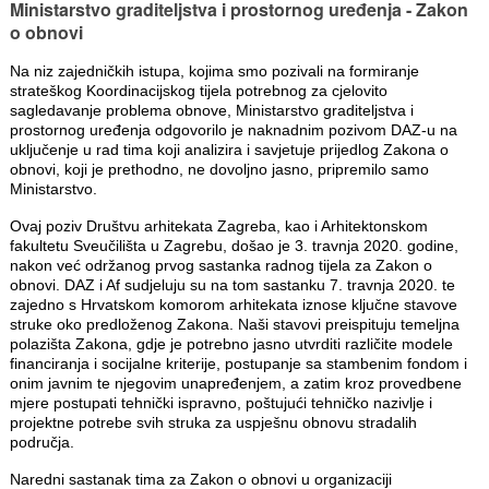
Ministarstvo graditeljstva i prostornog uređenja - Zakon
o obnovi
Na niz zajedničkih istupa, kojima smo pozivali na formiranje
strateškog Koordinacijskog tijela potrebnog za cjelovito
sagledavanje problema obnove, Ministarstvo graditeljstva i
prostornog uređenja odgovorilo je naknadnim pozivom DAZ-u na
uključenje u rad tima koji analizira i savjetuje prijedlog Zakona o
obnovi, koji je prethodno, ne dovoljno jasno, pripremilo samo
Ministarstvo.
Ovaj poziv Društvu arhitekata Zagreba, kao i Arhitektonskom
fakultetu Sveučilišta u Zagrebu, došao je 3. travnja 2020. godine,
nakon već održanog prvog sastanka radnog tijela za Zakon o
obnovi. DAZ i Af sudjeluju su na tom sastanku 7. travnja 2020. te
zajedno s Hrvatskom komorom arhitekata iznose ključne stavove
struke oko predloženog Zakona. Naši stavovi preispituju temeljna
polazišta Zakona, gdje je potrebno jasno utvrditi različite modele
financiranja i socijalne kriterije, postupanje sa stambenim fondom i
onim javnim te njegovim unapređenjem, a zatim kroz provedbene
mjere postupati tehnički ispravno, poštujući tehničko nazivlje i
projektne potrebe svih struka za uspješnu obnovu stradalih
područja.
Naredni sastanak tima za Zakon o obnovi u organizaciji