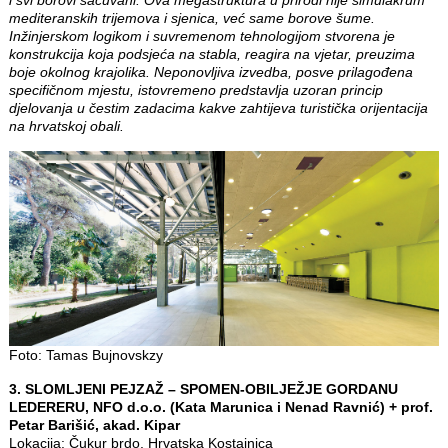
mediteranskih trijemova i sjenica, već same borove šume.
Inžinjerskom logikom i suvremenom tehnologijom stvorena je
konstrukcija koja podsjeća na stabla, reagira na vjetar, preuzima
boje okolnog krajolika. Neponovljiva izvedba, posve prilagođena
specifičnom mjestu, istovremeno predstavlja uzoran princip
djelovanja u čestim zadacima kakve zahtijeva turistička orijentacija
na hrvatskoj obali.
Foto: Tamas Bujnovskzy
3. SLOMLJENI PEJZAŽ – SPOMEN-OBILJEŽJE GORDANU
LEDERERU, NFO d.o.o. (Kata Marunica i Nenad Ravnić) + prof.
Petar Barišić, akad. Kipar
Lokacija: Čukur brdo, Hrvatska Kostajnica