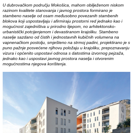
U dubrovačkom području Mokošica, mahom obilježenom niskom
razinom kvalitete stanovanja i javnog prostora formirano je
stambeno naselje od osam međusobno povezanih stambenih
blokova koji uspostavljaju i afirmiraju prostorni red jednako kao i
mogućnost zajedništva u prirodno lijepom, no arhitektonsko-
urbanistički potcijenjenom i devastiranom krajoliku. Stambeno
naselje sazdano od čistih i jednostavnih kubičnih volumena na
vapnenačkom postolju, smješteno na strmoj padini, projektirano je s
puno pažnje posvećene njihovu položaju u krajoliku, prepoznavanju
vizura i općenito uspostavi odnosa s datostima izvornog pejzaža,
jednako kao i uspostavi javnog prostora naselja i otvorenim
mogućnostima njegova korištenja.