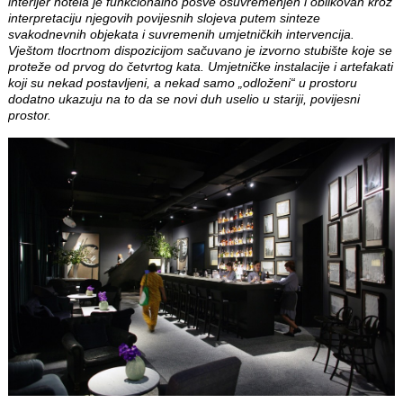
interijer hotela je funkcionalno posve osuvremenjen i oblikovan kroz
interpretaciju njegovih povijesnih slojeva putem sinteze
svakodnevnih objekata i suvremenih umjetničkih intervencija.
Vještom tlocrtnom dispozicijom sačuvano je izvorno stubište koje se
proteže od prvog do četvrtog kata. Umjetničke instalacije i artefakati
koji su nekad postavljeni, a nekad samo „odloženi“ u prostoru
dodatno ukazuju na to da se novi duh uselio u stariji, povijesni
prostor.