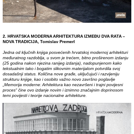
2. HRVATSKA MODERNA ARHITEKTURA IZMEĐU DVA RATA –
NOVA TRADICIJA, Tomislav Premerl
Jedna od ključnih knjiga posvećenih hrvatskoj modernoj arhitekturi
međuratnog razdoblja, u svom je trećem, bitno proširenom izdanju
(25 godina nakon njezina ranijeg izdanja), nadopunjenom kako
tekstualnim tako i bogatim slikovnim materijalom potvrdila svoj
dosadašnji status. Količina nove građe, uključujući i razvijeniju
strukturu knjige, kao i osobito važno novo završno poglavlje
„Memorija moderne: Arhitektura kao nezavršeni i trajni povijesni
proces“ čine ovo izdanje novim i iznimno značajnim doprinosom
temi povijesti i teorije nacionalne arhitekture.