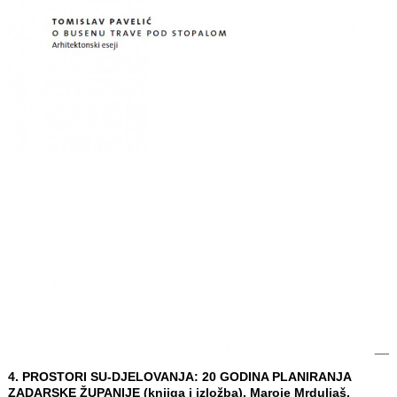
4. PROSTORI SU-DJELOVANJA: 20 GODINA PLANIRANJA
ZADARSKE ŽUPANIJE (knjiga i izložba), Maroje Mrduljaš,