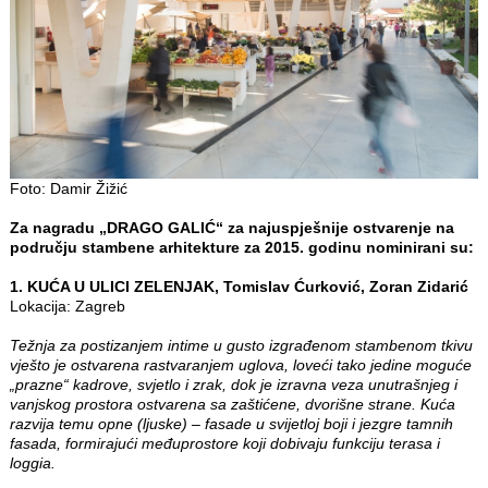
Foto: Damir Žižić
Za nagradu „DRAGO GALIĆ“ za najuspješnije ostvarenje na
području stambene arhitekture za 2015. godinu nominirani su:
1. KUĆA U ULICI ZELENJAK, Tomislav Ćurković, Zoran Zidarić
Lokacija: Zagreb
Težnja za postizanjem intime u gusto izgrađenom stambenom tkivu
vješto je ostvarena rastvaranjem uglova, loveći tako jedine moguće
„prazne“ kadrove, svjetlo i zrak, dok je izravna veza unutrašnjeg i
vanjskog prostora ostvarena sa zaštićene, dvorišne strane. Kuća
razvija temu opne (ljuske) – fasade u svijetloj boji i jezgre tamnih
fasada, formirajući međuprostore koji dobivaju funkciju terasa i
loggia.