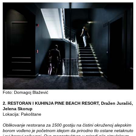
Foto: Domagoj Blažević
2. RESTORAN I KUHINJA PINE BEACH RESORT, Dražen Juračić,
Jelena Skorup
Lokacija: Pakoštane
Oblikovanje restorana za 1500 gostiju na čistini okruženoj alepskim
borom vođeno je početnom idejom da prirodno tlo ostane netaknuto
i svi borovi sačuvani. Ova megastruktura u prirodi nije simulakrum