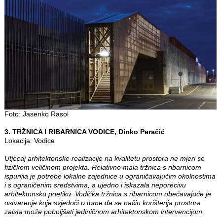
Foto: Jasenko Rasol
3. TRŽNICA I RIBARNICA VODICE, Dinko Peračić
Lokacija: Vodice
Utjecaj arhitektonske realizacije na kvalitetu prostora ne mjeri se
fizičkom veličinom projekta. Relativno mala tržnica s ribarnicom
ispunila je potrebe lokalne zajednice u ograničavajućim okolnostima
i s ograničenim sredstvima, a ujedno i iskazala neporecivu
arhitektonsku poetiku. Vodička tržnica s ribarnicom obećavajuće je
ostvarenje koje svjedoči o tome da se način korištenja prostora
zaista može poboljšati jediničnom arhitektonskom intervencijom.