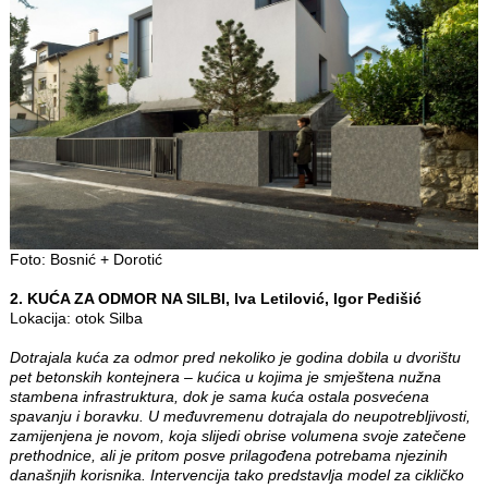
Foto: Bosnić + Dorotić
2. KUĆA ZA ODMOR NA SILBI, Iva Letilović, Igor Pedišić
Lokacija: otok Silba
Dotrajala kuća za odmor pred nekoliko je godina dobila u dvorištu
pet betonskih kontejnera – kućica u kojima je smještena nužna
stambena infrastruktura, dok je sama kuća ostala posvećena
spavanju i boravku. U međuvremenu dotrajala do neupotrebljivosti,
zamijenjena je novom, koja slijedi obrise volumena svoje zatečene
prethodnice, ali je pritom posve prilagođena potrebama njezinih
današnjih korisnika. Intervencija tako predstavlja model za cikličko