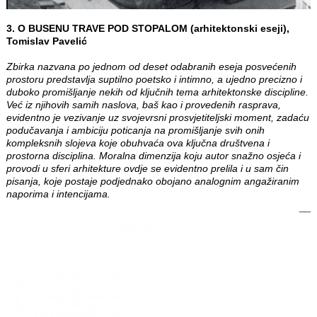
3. O BUSENU TRAVE POD STOPALOM (arhitektonski eseji),
Tomislav Pavelić
Zbirka nazvana po jednom od deset odabranih eseja posvećenih
prostoru predstavlja suptilno poetsko i intimno, a ujedno precizno i
duboko promišljanje nekih od ključnih tema arhitektonske discipline.
Već iz njihovih samih naslova, baš kao i provedenih rasprava,
evidentno je vezivanje uz svojevrsni prosvjetiteljski moment, zadaću
podučavanja i ambiciju poticanja na promišljanje svih onih
kompleksnih slojeva koje obuhvaća ova ključna društvena i
prostorna disciplina. Moralna dimenzija koju autor snažno osjeća i
provodi u sferi arhitekture ovdje se evidentno prelila i u sam čin
pisanja, koje postaje podjednako obojano analognim angažiranim
naporima i intencijama.