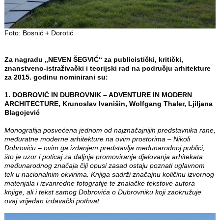
Foto: Bosnić + Dorotić
Za nagradu „NEVEN ŠEGVIĆ“ za publicistički, kritički,
znanstveno
‐
istraživački i teorijski rad na područ
ju arhitekture
za 2015. godinu nominirani su:
1. DOBROVIĆ IN DUBROVNIK – ADVENTURE IN MODERN
ARCHITECTURE, Krunoslav Ivanišin, Wolfgang Thaler, Ljiljana
Blagojević
Monografija posvećena jednom od najznačajnijih predstavnika rane,
međuratne moderne arhitekture na ovim prostorima – Nikoli
Dobroviću – ovim ga izdanjem predstavlja međunarodnoj publici,
što je uzor i poticaj za daljnje promoviranje djelovanja arhitekata
međunarodnog značaja čiji opusi zasad ostaju poznati uglavnom
tek u nacionalnim okvirima. Knjiga sadrži značajnu količinu izvornog
materijala i izvanredne fotografije te znalačke tekstove autora
knjige, ali i tekst samog Dobrovića o Dubrovniku koji zaokružuje
ovaj vrijedan izdavački pothvat.