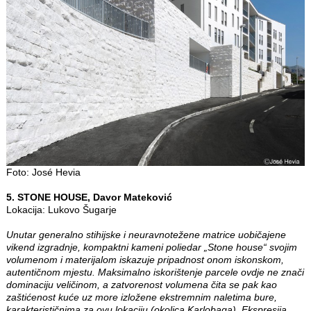
Foto: José Hevia
5. STONE HOUSE, Davor Mateković
Lokacija: Lukovo Šugarje
Unutar generalno stihijske i neuravnotežene matrice uobičajene
vikend izgradnje, kompaktni kameni poliedar „Stone house“ svojim
volumenom i materijalom iskazuje pripadnost onom iskonskom,
autentičnom mjestu. Maksimalno iskorištenje parcele ovdje ne znači
dominaciju veličinom, a zatvorenost volumena čita se pak kao
zaštićenost kuće uz more izložene ekstremnim naletima bure,
karakterističnima za ovu lokaciju (okolica Karlobaga). Ekspresija