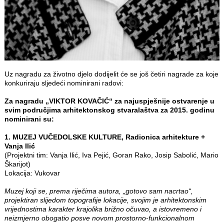
Uz nagradu za životno djelo dodijelit će se još četiri nagrade za koje
konkuriraju sljedeći nominirani radovi:
Za nagradu „VIKTOR KOVAČIĆ“ za najuspješnije ostvarenje u
svim područjima arhitektonskog stvaralaštva za 2015. godinu
nominirani su:
1. MUZEJ VUČEDOLSKE KULTURE, Radionica arhitekture +
Vanja Ilić
(Projektni tim: Vanja Ilić, Iva Pejić, Goran Rako, Josip Sabolić, Mario
Škarijot)
Lokacija: Vukovar
Muzej koji se, prema riječima autora, „gotovo sam nacrtao“,
projektiran slijedom topografije lokacije, svojim je arhitektonskim
vrijednostima karakter krajolika brižno očuvao, a istovremeno i
neizmjerno obogatio posve novom prostorno-funkcionalnom