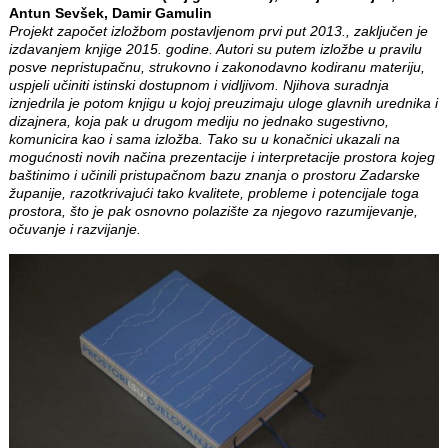
Antun Sevšek, Damir Gamulin
Projekt započet izložbom postavljenom prvi put 2013., zaključen je
izdavanjem knjige 2015. godine. Autori su putem izložbe u pravilu
posve nepristupačnu, strukovno i zakonodavno kodiranu materiju,
uspjeli učiniti istinski dostupnom i vidljivom. Njihova suradnja
iznjedrila je potom knjigu u kojoj preuzimaju uloge glavnih urednika i
dizajnera, koja pak u drugom mediju no jednako sugestivno,
komunicira kao i sama izložba. Tako su u konačnici ukazali na
mogućnosti novih načina prezentacije i interpretacije prostora kojeg
baštinimo i učinili pristupačnom bazu znanja o prostoru Zadarske
županije, razotkrivajući tako kvalitete, probleme i potencijale toga
prostora, što je pak osnovno polazište za njegovo razumijevanje,
očuvanje i razvijanje.