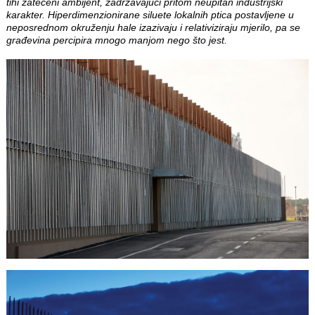
tihi zatečeni ambijent, zadržavajući pritom neupitan industrijski
karakter. Hiperdimenzionirane siluete lokalnih ptica postavljene u
neposrednom okruženju hale izazivaju i relativiziraju mjerilo, pa se
građevina percipira mnogo manjom nego što jest.