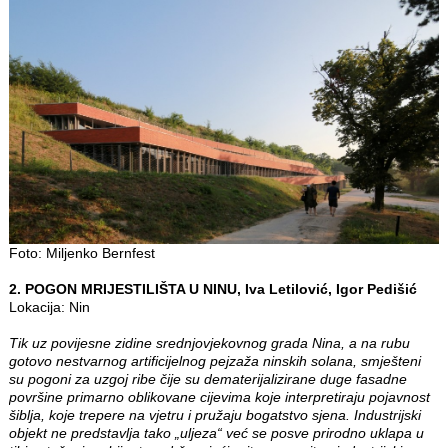
Foto: Miljenko Bernfest
2. POGON MRIJESTILIŠTA U NINU, Iva Letilović, Igor Pedišić
Lokacija: Nin
Tik uz povijesne zidine srednjovjekovnog grada Nina, a na rubu
gotovo nestvarnog artificijelnog pejzaža ninskih solana, smješteni
su pogoni za uzgoj ribe čije su dematerijalizirane duge fasadne
površine primarno oblikovane cijevima koje interpretiraju pojavnost
šiblja, koje trepere na vjetru i pružaju bogatstvo sjena. Industrijski
objekt ne predstavlja tako „uljeza“ već se posve prirodno uklapa u