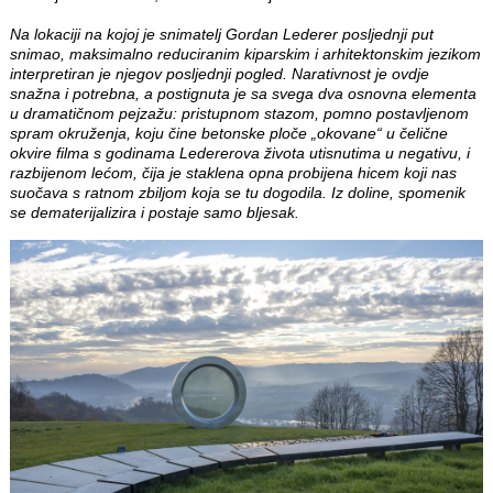
Na lokaciji na kojoj je snimatelj Gordan Lederer posljednji put
snimao, maksimalno reduciranim kiparskim i arhitektonskim jezikom
interpretiran je njegov posljednji pogled. Narativnost je ovdje
snažna i potrebna, a postignuta je sa svega dva osnovna elementa
u dramatičnom pejzažu: pristupnom stazom, pomno postavljenom
spram okruženja, koju čine betonske ploče „okovane“ u čelične
okvire filma s godinama Ledererova života utisnutima u negativu, i
razbijenom lećom, čija je staklena opna probijena hicem koji nas
suočava s ratnom zbiljom koja se tu dogodila. Iz doline, spomenik
se dematerijalizira i postaje samo bljesak.