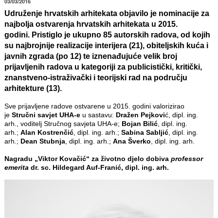
03/03/2016
Udruženje hrvatskih arhitekata objavilo je nominacije za
najbolja ostvarenja hrvatskih arhitekata u 2015.
godini.
Pristiglo je ukupno
85 autorskih radova
, od kojih
su najbrojnije realizacije interijera (21), obiteljskih kuća i
javnih zgrada (po 12) te iznenađujuće velik broj
prijavljenih radova u kategoriji za publicistički, kritički,
znanstveno‐istraživački i teorijski rad na području
arhitekture (13).
Sve prijavljene radove ostvarene u 2015. godini valorizirao
je
Stručni savjet UHA-e
u sastavu:
Dražen Pejkovi
ć, dipl. ing.
arh., voditelj Stručnog savjeta UHA-e;
Bojan Bilić
, dipl. ing.
arh.;
Alan Kostrenčić
, dipl. ing. arh.;
Sabina Sabljić
, dipl. ing.
arh.;
Dean Stubnja
, dipl. ing. arh.;
Ana Šverko
, dipl. ing. arh.
Nagradu „Viktor Kovačić“ za životno djelo dobiva
professor
emerita
dr. sc. Hildegard Auf-Franić, dipl. ing. arh.