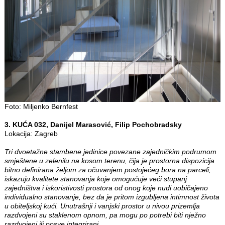
Foto: Miljenko Bernfest
3. KUĆA 032, Danijel Marasović, Filip Pochobradsky
Lokacija: Zagreb
Tri dvoetažne stambene jedinice povezane zajedničkim podrumom
smještene u zelenilu na kosom terenu, čija je prostorna dispozicija
bitno definirana željom za očuvanjem postojećeg bora na parceli,
iskazuju kvalitete stanovanja koje omogućuje veći stupanj
zajedništva i iskoristivosti prostora od onog koje nudi uobičajeno
individualno stanovanje, bez da je pritom izgubljena intimnost života
u obiteljskoj kući. Unutrašnji i vanjski prostor u nivou prizemlja
razdvojeni su staklenom opnom, pa mogu po potrebi biti nježno
razdvojeni ili posve integrirani.