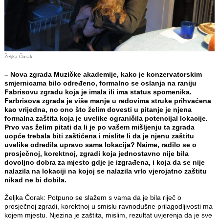
Željka Čorak
– Nova zgrada Muzičke akademije, kako je konzervatorskim
smjernicama bilo određeno, formalno se oslanja na raniju
Fabrisovu zgradu koja je imala ili ima status spomenika.
Farbrisova zgrada je više manje u redovima struke prihvaćena
kao vrijedna, no ono što želim dovesti u pitanje je njena
formalna zaštita koja je uvelike ograničila potencijal lokacije.
Prvo vas želim pitati da li je po vašem mišljenju ta zgrada
uopće trebala biti zaštićena i mislite li da je njenu zaštitu
uvelike odredila upravo sama lokacija? Naime, radilo se o
prosječnoj, korektnoj, zgradi koja jednostavno nije bila
dovoljno dobra za mjesto gdje je izgrađena, i koja da se nije
nalazila na lokaciji na kojoj se nalazila vrlo vjerojatno zaštitu
nikad ne bi dobila.
Željka Čorak: Potpuno se slažem s vama da je bila riječ o
prosječnoj zgradi, korektnoj u smislu ravnodušne prilagodljivosti ma
kojem mjestu. Njezina je zaštita, mislim, rezultat uvjerenja da je sve