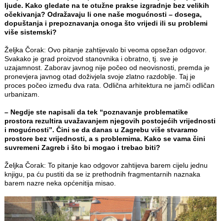
ljude. Kako gledate na te otužne prakse izgradnje bez velikih
očekivanja? Odražavaju li one naše mogućnosti – dosega,
dopuštanja i prepoznavanja onoga što vrijedi ili su problemi
više sistemski?
Željka Čorak: Ovo pitanje zahtijevalo bi veoma opsežan odgovor.
Svakako je grad proizvod stanovnika i obratno, tj. sve je
uzajamnost. Zaborav javnog nije počeo od neovisnosti, premda je
pronevjera javnog otad doživjela svoje zlatno razdoblje. Taj je
proces počeo između dva rata. Odlična arhitektura ne jamči odličan
urbanizam.
– Negdje ste napisali da tek “poznavanje problematike
prostora rezultira uvažavanjem njegovih postojećih vrijednosti
i mogućnosti”. Čini se da danas u Zagrebu više stvaramo
prostore bez vrijednosti, a s problemima. Kako se vama čini
suvremeni Zagreb i što bi mogao i trebao biti?
Željka Čorak: To pitanje kao odgovor zahtijeva barem cijelu jednu
knjigu, pa ću pustiti da se iz prethodnih fragmentarnih naznaka
barem nazre neka općenitija misao.