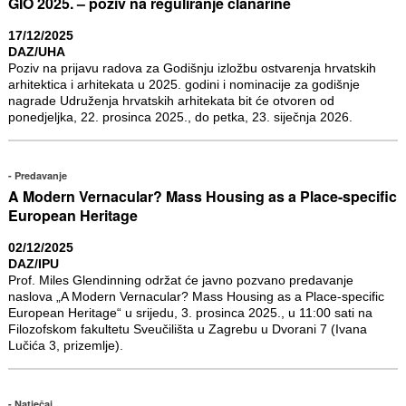
GIO 2025. – poziv na reguliranje članarine
17/12/2025
DAZ/UHA
Poziv na prijavu radova za Godišnju izložbu ostvarenja hrvatskih
arhitektica i arhitekata u 2025. godini i nominacije za godišnje
nagrade Udruženja hrvatskih arhitekata bit će otvoren od
ponedjeljka, 22. prosinca 2025., do petka, 23. siječnja 2026.
Predavanje
A Modern Vernacular? Mass Housing as a Place-specific
European Heritage
02/12/2025
DAZ/IPU
Prof. Miles Glendinning održat će javno pozvano predavanje
naslova „A Modern Vernacular? Mass Housing as a Place-specific
European Heritage“ u srijedu, 3. prosinca 2025., u 11:00 sati na
Filozofskom fakultetu Sveučilišta u Zagrebu u Dvorani 7 (Ivana
Lučića 3, prizemlje).
Natječaj