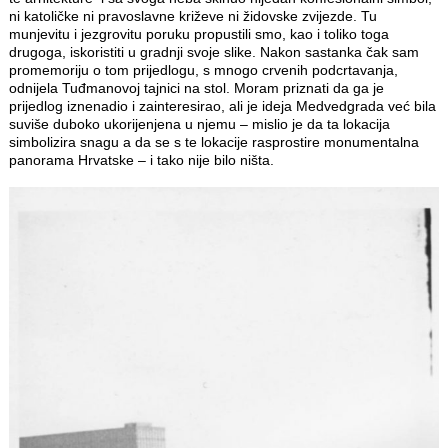
ni katoličke ni pravoslavne križeve ni židovske zvijezde. Tu
munjevitu i jezgrovitu poruku propustili smo, kao i toliko toga
drugoga, iskoristiti u gradnji svoje slike. Nakon sastanka čak sam
promemoriju o tom prijedlogu, s mnogo crvenih podcrtavanja,
odnijela Tuđmanovoj tajnici na stol. Moram priznati da ga je
prijedlog iznenadio i zainteresirao, ali je ideja Medvedgrada već bila
suviše duboko ukorijenjena u njemu – mislio je da ta lokacija
simbolizira snagu a da se s te lokacije rasprostire monumentalna
panorama Hrvatske – i tako nije bilo ništa.