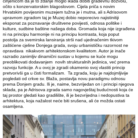
činjenicom da je to zdanje moglo ikada dobiti građevnu dozvolu,
očito s konzervatorskim blagoslovom. Cijela priča s novim
Hrvatskim povijesnim muzejem tužna je i mutna, ali s Adrisovom
upravnom zgradom taj je Muzej dobio neporecivo najistinitiji
eksponat za poznavanje društvene povijesti, odnosa politike i
kulture, sudbine baštine našega doba. Gromada koja nije izgrađena
ni na principu harmonije ni na principu kontrasta, koja poput
postolja za svemirska lansiranja strši nad ujednačenim tkivom
zaštićene cjeline Donjega grada, svoju urbanističku razornost ne
opravdava nikakvom arhitektonskom kvalitetom. Autor je inače
razradio zanimljiv dinamični sustav u kojemu se kuće mogu
preoblikovati dodavanjem novih strukturalnih jedinica, već prema
razvoju funkcije. A u ovoj je zgradi okamenio svoj vlastiti princip
pretvorivši ga u čisti formalizam. Ta zgrada, koju je najdojmljivije
pogledati od crkve sv. Blaža, postavlja novu paradigmu odnosu
prema Donjem gradu. Ili je, naime, bezvrijedan on i principi njegova
sklada, pa je Adrisova zgrada samo nagovještaj budućnosti koja će
taj prostor gledati kao gradilište, ili je bezvrijedna i nedopustiva ta
arhitektura, koja nažalost neće biti srušena, ali će možda ostati
osamljena.