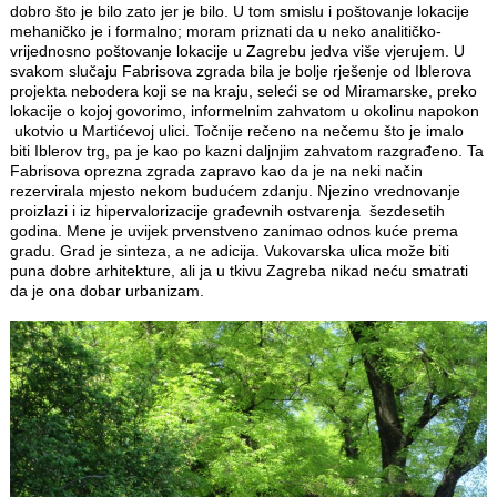
dobro što je bilo zato jer je bilo. U tom smislu i poštovanje lokacije
mehaničko je i formalno; moram priznati da u neko analitičko-
vrijednosno poštovanje lokacije u Zagrebu jedva više vjerujem. U
svakom slučaju Fabrisova zgrada bila je bolje rješenje od Iblerova
projekta nebodera koji se na kraju, seleći se od Miramarske, preko
lokacije o kojoj govorimo, informelnim zahvatom u okolinu napokon
ukotvio u Martićevoj ulici. Točnije rečeno na nečemu što je imalo
biti Iblerov trg, pa je kao po kazni daljnjim zahvatom razgrađeno. Ta
Fabrisova oprezna zgrada zapravo kao da je na neki način
rezervirala mjesto nekom budućem zdanju. Njezino vrednovanje
proizlazi i iz hipervalorizacije građevnih ostvarenja šezdesetih
godina. Mene je uvijek prvenstveno zanimao odnos kuće prema
gradu. Grad je sinteza, a ne adicija. Vukovarska ulica može biti
puna dobre arhitekture, ali ja u tkivu Zagreba nikad neću smatrati
da je ona dobar urbanizam.