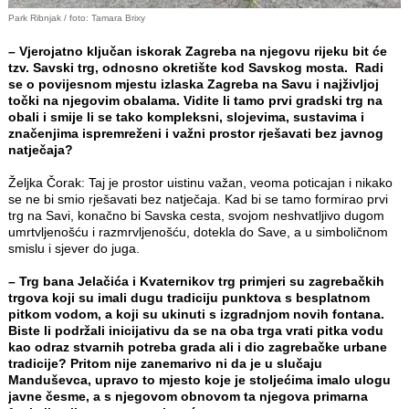
Park Ribnjak / foto: Tamara Brixy
– Vjerojatno ključan iskorak Zagreba na njegovu rijeku bit će
tzv. Savski trg, odnosno okretište kod Savskog mosta. Radi
se o povijesnom mjestu izlaska Zagreba na Savu i najživljoj
točki na njegovim obalama. Vidite li tamo prvi gradski trg na
obali i smije li se tako kompleksni, slojevima, sustavima i
značenjima ispremreženi i važni prostor rješavati bez javnog
natječaja?
Željka Čorak: Taj je prostor uistinu važan, veoma poticajan i nikako
se ne bi smio rješavati bez natječaja. Kad bi se tamo formirao prvi
trg na Savi, konačno bi Savska cesta, svojom neshvatljivo dugom
umrtvljenošću i razmrvljenošću, dotekla do Save, a u simboličnom
smislu i sjever do juga.
– Trg bana Jelačića i Kvaternikov trg primjeri su zagrebačkih
trgova koji su imali dugu tradiciju punktova s besplatnom
pitkom vodom, a koji su ukinuti s izgradnjom novih fontana.
Biste li podržali inicijativu da se na oba trga vrati pitka vodu
kao odraz stvarnih potreba grada ali i dio zagrebačke urbane
tradicije? Pritom nije zanemarivo ni da je u slučaju
Manduševca, upravo to mjesto koje je stoljećima imalo ulogu
javne česme, a s njegovom obnovom ta njegova primarna