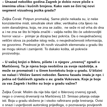
– Unazad nekoliko godina Zagreb je dobio nove ploče s
imenima ulica i kućnih brojeva. Kako vam se čini taj novi
segment vizualnog jezika grada?
Željka Čorak: Potpun promašaj. Same ploče nekada su, iz neke
konzistentne misli, simulirale okvir slike; vertikalna crta lijevo na
ovim današnjima, koja, ne zna se zašto, ne seže ni od vrha do dna
a i ne zna se što bi htjela značiti – valjda nešto što će udobrovoljiti
horror vacui – primjer je dizajna bez pokrića. Da o neujednačenoj
veličini slova za podatke istog reda, o neujednačenosti informacija,
ne govorimo. Prednost je tih novih vizualnih elemenata u gradu što
se mogu skinuti i zamijeniti. To dakako košta, ali pokreće
proizvodnju.
– U vašoj knjizi o Ibleru, pišete i o njegov „crvenoj“ zgradi u
Martićevoj. Ta je njena boja neobična za svoje razdoblje, a
može se promatrati i u širem kontekstu boje u gradu. U blizini
se nalazi i Vitićev šareni neboder. Šarenu fasadu imala je npr. i
jedna od Galićevih zgrada u av. grada Vukovara. Koje je boje
za vas Zagreb i koliko su boje u gradu važne?
Željka Čorak: Mislim da nije bila riječ o Iblerovoj crvenoj zgradi,
nego o crvenoj drvenariji na Martićevoj 13. Smisao pitanja ostaje
isti. Boja u gradu složeno je i visoko rafinirano polje kreiranja. Ovisi
o snazi i uvjerljivosti autorskog prijedloga, o poznavanju povijesnih