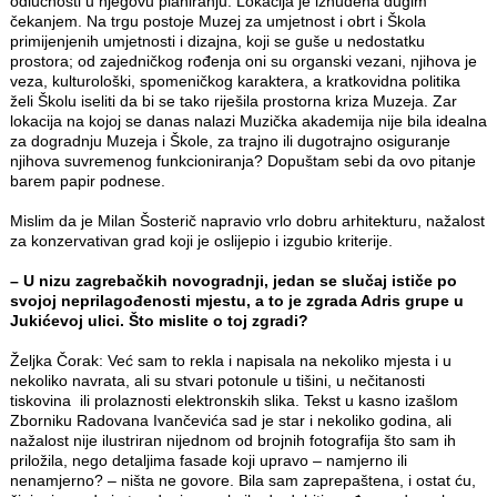
odlučnosti u njegovu planiranju. Lokacija je iznuđena dugim
čekanjem. Na trgu postoje Muzej za umjetnost i obrt i Škola
primijenjenih umjetnosti i dizajna, koji se guše u nedostatku
prostora; od zajedničkog rođenja oni su organski vezani, njihova je
veza, kulturološki, spomeničkog karaktera, a kratkovidna politika
želi Školu iseliti da bi se tako riješila prostorna kriza Muzeja. Zar
lokacija na kojoj se danas nalazi Muzička akademija nije bila idealna
za dogradnju Muzeja i Škole, za trajno ili dugotrajno osiguranje
njihova suvremenog funkcioniranja? Dopuštam sebi da ovo pitanje
barem papir podnese.
Mislim da je Milan Šosterič napravio vrlo dobru arhitekturu, nažalost
za konzervativan grad koji je oslijepio i izgubio kriterije.
– U nizu zagrebačkih novogradnji, jedan se slučaj ističe po
svojoj neprilagođenosti mjestu, a to je zgrada Adris grupe u
Jukićevoj ulici. Što mislite o toj zgradi?
Željka Čorak: Već sam to rekla i napisala na nekoliko mjesta i u
nekoliko navrata, ali su stvari potonule u tišini, u nečitanosti
tiskovina ili prolaznosti elektronskih slika. Tekst u kasno izašlom
Zborniku Radovana Ivančevića sad je star i nekoliko godina, ali
nažalost nije ilustriran nijednom od brojnih fotografija što sam ih
priložila, nego detaljima fasade koji upravo – namjerno ili
nenamjerno? – ništa ne govore. Bila sam zaprepaštena, i ostat ću,