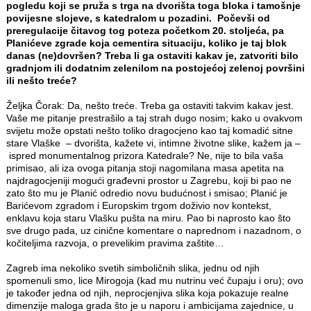
pogledu koji se pruža s trga na dvorišta toga bloka i tamošnje
povijesne slojeve, s katedralom u pozadini. Počevši od
preregulacije čitavog tog poteza početkom 20. stoljeća, pa
Planićeve zgrade koja cementira situaciju, koliko je taj blok
danas (ne)dovršen? Treba li ga ostaviti kakav je, zatvoriti bilo
gradnjom ili dodatnim zelenilom na postojećoj zelenoj površini
ili nešto treće?
Željka Čorak: Da, nešto treće. Treba ga ostaviti takvim kakav jest.
Vaše me pitanje prestrašilo a taj strah dugo nosim; kako u ovakvom
svijetu može opstati nešto toliko dragocjeno kao taj komadić sitne
stare Vlaške – dvorišta, kažete vi, intimne životne slike, kažem ja –
ispred monumentalnog prizora Katedrale? Ne, nije to bila vaša
primisao, ali iza ovoga pitanja stoji nagomilana masa apetita na
najdragocjeniji mogući građevni prostor u Zagrebu, koji bi pao ne
zato što mu je Planić odredio novu budućnost i smisao; Planić je
Barićevom zgradom i Europskim trgom doživio nov kontekst,
enklavu koja staru Vlašku pušta na miru. Pao bi naprosto kao što
sve drugo pada, uz cinične komentare o naprednom i nazadnom, o
kočiteljima razvoja, o prevelikim pravima zaštite…
Zagreb ima nekoliko svetih simboličnih slika, jednu od njih
spomenuli smo, lice Mirogoja (kad mu nutrinu već čupaju i oru); ovo
je također jedna od njih, neprocjenjiva slika koja pokazuje realne
dimenzije maloga grada što je u naporu i ambicijama zajednice, u