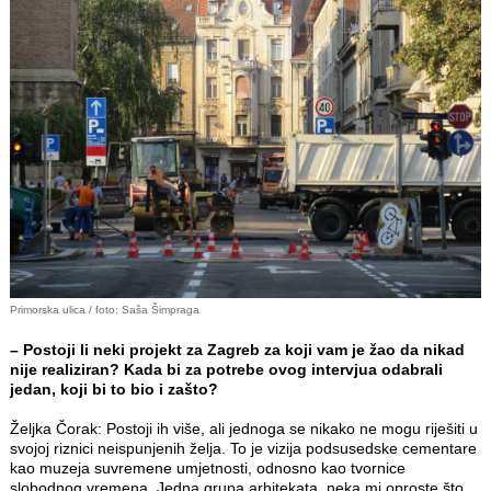
Primorska ulica / foto: Saša Šimpraga
– Postoji li neki projekt za Zagreb za koji vam je žao da nikad
nije realiziran? Kada bi za potrebe ovog intervjua odabrali
jedan, koji bi to bio i zašto?
Željka Čorak: Postoji ih više, ali jednoga se nikako ne mogu riješiti u
svojoj riznici neispunjenih želja. To je vizija podsusedske cementare
kao muzeja suvremene umjetnosti, odnosno kao tvornice
slobodnog vremena. Jedna grupa arhitekata, neka mi oproste što