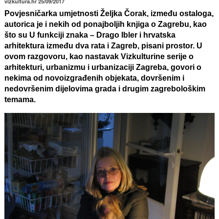
vizkultura.hr 25/09/2017
Povjesničarka umjetnosti
Željka Čorak
, između ostaloga,
autorica je i nekih od ponajboljih knjiga o Zagrebu, kao
što su U funkciji znaka – Drago Ibler i hrvatska
arhitektura između dva rata i Zagreb, pisani prostor. U
ovom razgovoru, kao nastavak Vizkulturine serije o
arhitekturi, urbanizmu i urbanizaciji Zagreba, govori o
nekima od novoizgrađenih objekata, dovršenim i
nedovršenim dijelovima grada i drugim zagrebološkim
temama.