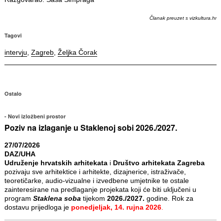
Članak preuzet s
vizkultura.hr
Tagovi
intervju
,
Zagreb
,
Željka Čorak
Ostalo
Novi izložbeni prostor
Poziv na izlaganje u Staklenoj sobi 2026./2027.
27/07/2026
DAZ/UHA
Udruženje hrvatskih arhitekata
i
Društvo arhitekata Zagreba
pozivaju sve arhitektice i arhitekte, dizajnerice, istraživače,
teoretičarke, audio-vizualne i izvedbene umjetnike te ostale
zainteresirane na predlaganje projekata koji će biti uključeni u
program
Staklena soba
tijekom
2026./2027.
godine. Rok za
dostavu prijedloga je
ponedjeljak, 14. rujna 2026
.