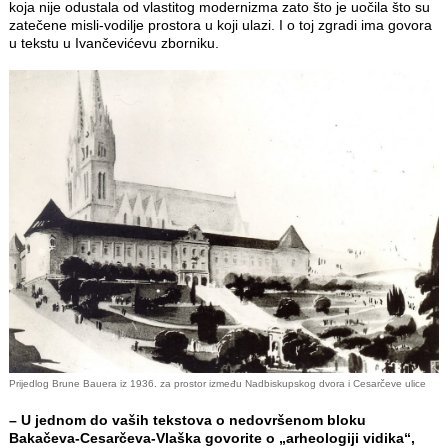
koja nije odustala od vlastitog modernizma zato što je uočila što su
zatečene misli-vodilje prostora u koji ulazi. I o toj zgradi ima govora
u tekstu u Ivančevićevu zborniku.
Prijedlog Brune Bauera iz 1936. za prostor između Nadbiskupskog dvora i Cesarčeve ulice
– U jednom do vaših tekstova o nedovršenom bloku
Bakačeva-Cesarčeva-Vlaška govorite o „arheologiji vidika“,