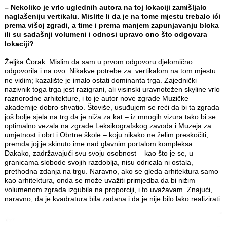
– Nekoliko je vrlo uglednih autora na toj lokaciji zamišljalo
naglašeniju vertikalu. Mislite li da je na tome mjestu trebalo ići
prema višoj zgradi, a time i prema manjem zapunjavanju bloka
ili su sadašnji volumeni i odnosi upravo ono što odgovara
lokaciji?
Željka Čorak: Mislim da sam u prvom odgovoru djelomično
odgovorila i na ovo. Nikakve potrebe za vertikalom na tom mjestu
ne vidim; kazalište je imalo ostati dominanta trga. Zajednički
nazivnik toga trga jest razigrani, ali visinski uravnotežen skyline vrlo
raznorodne arhitekture, i to je autor nove zgrade Muzičke
akademije dobro shvatio. Štoviše, usuđujem se reći da bi ta zgrada
još bolje sjela na trg da je niža za kat – iz mnogih vizura tako bi se
optimalno vezala na zgrade Leksikografskog zavoda i Muzeja za
umjetnost i obrt i Obrtne škole – koju nikako ne želim preskočiti,
premda joj je skinuto ime nad glavnim portalom kompleksa.
Dakako, zadržavajući svu svoju osobnost – kao što je se, u
granicama slobode svojih razdoblja, nisu odricala ni ostala,
prethodna zdanja na trgu. Naravno, ako se gleda arhitektura samo
kao arhitektura, onda se može uvažiti primjedba da bi nižim
volumenom zgrada izgubila na proporciji, i to uvažavam. Znajući,
naravno, da je kvadratura bila zadana i da je nije bilo lako realizirati.