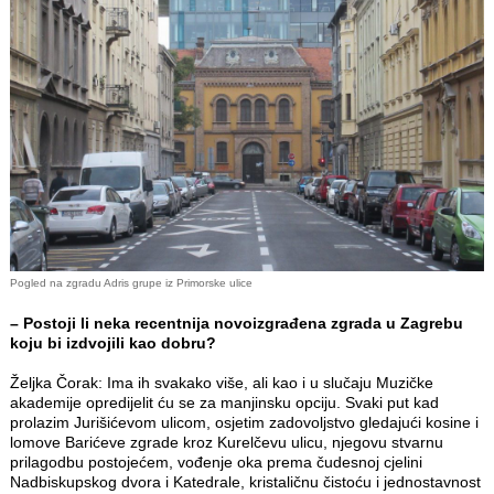
Pogled na zgradu Adris grupe iz Primorske ulice
– Postoji li neka recentnija novoizgrađena zgrada u Zagrebu
koju bi izdvojili kao dobru?
Željka Čorak: Ima ih svakako više, ali kao i u slučaju Muzičke
akademije opredijelit ću se za manjinsku opciju. Svaki put kad
prolazim Jurišićevom ulicom, osjetim zadovoljstvo gledajući kosine i
lomove Barićeve zgrade kroz Kurelčevu ulicu, njegovu stvarnu
prilagodbu postojećem, vođenje oka prema čudesnoj cjelini
Nadbiskupskog dvora i Katedrale, kristaličnu čistoću i jednostavnost