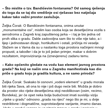
– Što mislite o tzv. Bandićevim fontanama? Od samog rješenja
do toga da se taj dio središnje osi rješavao bez natječaja
kakav tako važni prostor zaslužuje.
Željka Čorak: O Bandićevim fontanama, onima unutar
„monumentalne osi“, mislim kao osoba koja se desetljećima vozila s
aerodroma u Zagreb kraj zapuštenog jarka – i taj je bio jedna od
prvih slika o gradu. Dakle zadovoljna sam što to više nije tako, a i
lijep i jednostavan dizajn, hortikulturni i ostali, pričinja mi veselje.
Slažem se s Vama da su u nastanku toga prostora načinjeni mnogi
propusti, a također i da je to još jedan primjer, makar s dobrim
rezultatom, improviziranja na (iznevjerenu) zadanu temu.
– Kako općenito gledate na vodu kao element javnog prostora
grada? Na koji se način ona u Zagrebu manifestirala kao dio
priče o gradu koju je gradila kultura, a ne samo priroda?
Željka Čorak: Svakako bi osnovni „vodeni element“ u gradu morala
biti rijeka Sava, ali ona to nije i još dugo neće biti. Možda je dobro
da prostor oko rijeke desetljećima stoji neoblikovan (osim, recimo,
Bundeka), jer će opet neka bolja budućnost imati suvisliju viziju
„rijeke u gradu“ odnosno „grada na rijeci“ nego što je mi, u dvije
restriktivne i dogmatične, suprotstavljene varijante, imamo danas.
„Voda u gradu“ vezana je uz pitanja trgova u gradu i perivoja u