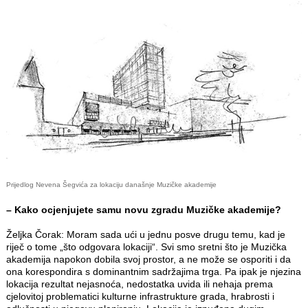
Prijedlog Nevena Šegvića za lokaciju današnje Muzičke akademije
– Kako ocjenjujete samu novu zgradu Muzičke akademije?
Željka Čorak: Moram sada ući u jednu posve drugu temu, kad je
riječ o tome „što odgovara lokaciji“. Svi smo sretni što je Muzička
akademija napokon dobila svoj prostor, a ne može se osporiti i da
ona korespondira s dominantnim sadržajima trga. Pa ipak je njezina
lokacija rezultat nejasnoća, nedostatka uvida ili nehaja prema
cjelovitoj problematici kulturne infrastrukture grada, hrabrosti i