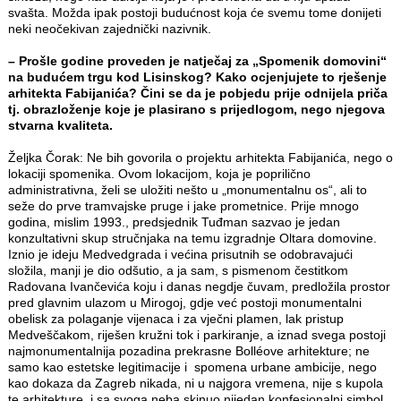
svašta. Možda ipak postoji budućnost koja će svemu tome donijeti
neki neočekivan zajednički nazivnik.
– Prošle godine proveden je natječaj za „Spomenik domovini“
na budućem trgu kod Lisinskog? Kako ocjenjujete to rješenje
arhitekta Fabijanića? Čini se da je pobjedu prije odnijela priča
tj. obrazloženje koje je plasirano s prijedlogom, nego njegova
stvarna kvaliteta.
Željka Čorak: Ne bih govorila o projektu arhitekta Fabijanića, nego o
lokaciji spomenika. Ovom lokacijom, koja je poprilično
administrativna, želi se uložiti nešto u „monumentalnu os“, ali to
seže do prve tramvajske pruge i jake prometnice. Prije mnogo
godina, mislim 1993., predsjednik Tuđman sazvao je jedan
konzultativni skup stručnjaka na temu izgradnje Oltara domovine.
Iznio je ideju Medvedgrada i većina prisutnih se odobravajući
složila, manji je dio odšutio, a ja sam, s pismenom čestitkom
Radovana Ivančevića koju i danas negdje čuvam, predložila prostor
pred glavnim ulazom u Mirogoj, gdje već postoji monumentalni
obelisk za polaganje vijenaca i za vječni plamen, lak pristup
Medveščakom, riješen kružni tok i parkiranje, a iznad svega postoji
najmonumentalnija pozadina prekrasne Bolléove arhitekture; ne
samo kao estetske legitimacije i spomena urbane ambicije, nego
kao dokaza da Zagreb nikada, ni u najgora vremena, nije s kupola
te arhitekture i sa svoga neba skinuo nijedan konfesionalni simbol,