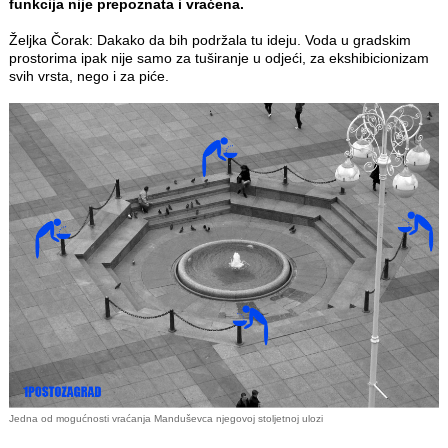
funkcija nije prepoznata i vraćena.
Željka Čorak: Dakako da bih podržala tu ideju. Voda u gradskim
prostorima ipak nije samo za tuširanje u odjeći, za ekshibicionizam
svih vrsta, nego i za piće.
Jedna od mogućnosti vraćanja Manduševca njegovoj stoljetnoj ulozi