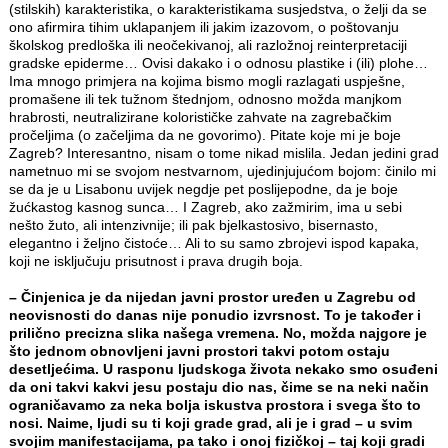
(stilskih) karakteristika, o karakteristikama susjedstva, o želji da se
ono afirmira tihim uklapanjem ili jakim izazovom, o poštovanju
školskog predloška ili neočekivanoj, ali razložnoj reinterpretaciji
gradske epiderme… Ovisi dakako i o odnosu plastike i (ili) plohe…
Ima mnogo primjera na kojima bismo mogli razlagati uspješne,
promašene ili tek tužnom štednjom, odnosno možda manjkom
hrabrosti, neutralizirane kolorističke zahvate na zagrebačkim
pročeljima (o začeljima da ne govorimo). Pitate koje mi je boje
Zagreb? Interesantno, nisam o tome nikad mislila. Jedan jedini grad
nametnuo mi se svojom nestvarnom, ujedinjujućom bojom: činilo mi
se da je u Lisabonu uvijek negdje pet poslijepodne, da je boje
žućkastog kasnog sunca… I Zagreb, ako zažmirim, ima u sebi
nešto žuto, ali intenzivnije; ili pak bjelkastosivo, bisernasto,
elegantno i željno čistoće… Ali to su samo zbrojevi ispod kapaka,
koji ne isključuju prisutnost i prava drugih boja.
– Činjenica je da nijedan javni prostor uređen u Zagrebu od
neovisnosti do danas nije ponudio izvrsnost. To je također i
prilično precizna slika našega vremena. No, možda najgore je
što jednom obnovljeni javni prostori takvi potom ostaju
desetljećima. U rasponu ljudskoga života nekako smo osuđeni
da oni takvi kakvi jesu postaju dio nas, čime se na neki način
ograničavamo za neka bolja iskustva prostora i svega što to
nosi. Naime, ljudi su ti koji grade grad, ali je i grad – u svim
svojim manifestacijama, pa tako i onoj fizičkoj – taj koji gradi