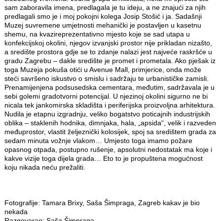
sam zaboravila imena, predlagala je tu ideju, a ne znajući za njih
predlagali smo je i moj pokojni kolega Josip Stošić i ja. Sadašnji
Muzej suvremene umjetnosti mehanički je postavljen u kasetnu
shemu, na kvazireprezentativno mjesto koje se sad utapa u
konfekcijskoj okolini, njegov izvanjski prostor nije prikladan nizašto,
a središte prostora gdje se to zdanje nalazi jest najveće raskršće u
gradu Zagrebu – dakle središte je promet i prometala. Ako pješak iz
toga Muzeja pokuša otići u Avenue Mall, primjerice, onda može
steći savršeno iskustvo o smislu i sadržaju te urbanističke zamisli.
Prenamijenjena podsusedska cementara, međutim, sadržavala je u
sebi golemi gradotvorni potencijal. U njezinoj okolini sigurno ne bi
nicala tek jankomirska skladišta i periferijska proizvoljna arhitektura.
Nudila je etapnu izgradnju, veliko bogatstvo poticajnih industrijskih
oblika – staklenih hodnika, dimnjaka, hala, „apsida“, velik i razveden
međuprostor, vlastit željeznički kolosijek, spoj sa središtem grada za
sedam minuta vožnje vlakom… Umjesto toga imamo požare
opasnog otpada, postupno rušenje, apsolutni nedostatak ma koje i
kakve vizije toga dijela grada… Eto to je propuštena mogućnost
koju nikada neću prežaliti.
Fotografije: Tamara Brixy, Saša Šimpraga, Zagreb kakav je bio
nekada
Razgovarao: Saša Šimpraga