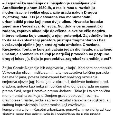
– Zagrebačka središnja os inicijalno je zamišljena još
Antolićevim planom 1930-ih, a realizirana u razdoblju
modernizacije i velike ekspanzije grada nakon Drugog
svjetskog rata. Os je ostvarena kao monumentalni
urbanistički potez koji nose dvije ulice: Hrvatske bratske
zajednice i Većeslava Holjevca. No, dok je os urbanistički
zadana, zapravo nikad nije dovršena, a sve se više nagriza
intervencijama koje umanjuju njen potencijal. Zajedničko im je
to da se eksploataciji prostora pristupa fragmentarno i bez
uvažavanja cjeline (npr. crna zgrada arhitekta Grozdana
Kneževića, fontane koje zahvaćaju jedan dio livade, najavljeno
umetanje spomenika za koji je natječaj proveden na potpuno
drugoj lokaciji). Koja je perspektiva zagrebačke središnje osi?
Željka Čorak: Najradije bih odgovorila „nikoja“. Kad sam spomenula
Vukovarsku ulicu, mislila sam i na tu nesavladivu količinu paralela
bez meridijana, poteza istok-zapad bez snažnog razvijanja
smjerova sjever-jug. Kako god vi okrenuli, dobivate bedeme pred
gradom, gotovo kao neku simboličnu sliku odnosa grada ne samo
prema Savi, nego Hrvatske prema Jadranu. Tako je i ta simbolična
monumentalna os, koja u Donjem gradu potkovom rezimira
uravnotežen raster, ovdje zapravo rezultat stanovite nevoljkosti, a i
stalnog improviziranja i kompromisa koji završavaju
kompromitiranjem. Kasetni urbanizam, ponavljam, ne vidi grad kao
sintezu, nego kao adiciju koja je i predviđena da u nju upada