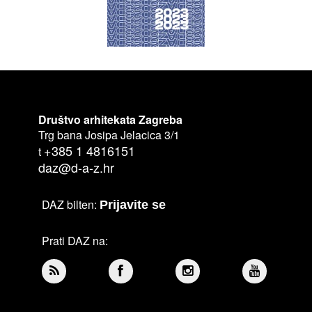
Društvo arhitekata Zagreba
Trg bana Josipa Jelacica 3/1
+385 1 4816151
t
daz@d-a-z.hr
DAZ bilten:
Prijavite se
Prati DAZ na: