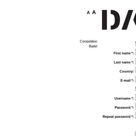
A
A
Competition
Badel
First name *:
Last name *:
Country:
E-mail *:
Username *:
Password *:
Repeat password *: