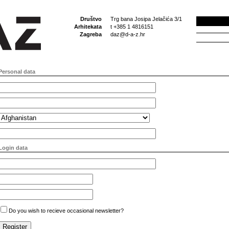
Društvo
Trg bana Josipa Jelačića 3/1
Arhitekata
t +385 1 4816151
Zagreba
daz@d-a-z.hr
Personal data
Login data
Do you wish to recieve occasional newsletter?