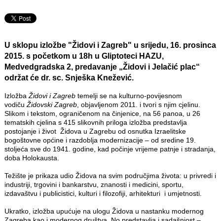
U sklopu izložbe "
Židovi i Zagreb
" u srijedu, 16. prosinca
2015. s početkom u 18h u Gliptoteci HAZU,
Medvedgradska 2, predavanje „
Židovi i Jelačić plac
“
održat će dr. sc.
Snješka Knežević
.
Izložba
Židovi i Zagreb
temelji se na kulturno-povijesnom
vodiču
Židovski Zagreb
, objavljenom 2011. i tvori s njim cjelinu.
Slikom i tekstom, ograničenom na činjenice, na 56 panoa, u 26
tematskih cjelina s 415 slikovnih priloga izložba predstavlja
postojanje i život Židova u Zagrebu od osnutka Izraelitske
bogoštovne općine i razdoblja modernizacije – od sredine 19.
stoljeća sve do 1941. godine, kad počinje vrijeme patnje i stradanja,
doba Holokausta.
Težište je prikaza udio Židova na svim područjima života: u privredi i
industriji, trgovini i bankarstvu, znanosti i medicini, sportu,
izdavaštvu i publicistici, kulturi i filozofiji, arhitekturi i umjetnosti.
Ukratko, izložba upućuje na ulogu Židova u nastanku modernog
Zagreba kao i modernog društva. No predstavlja i sadašnjost –