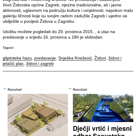
život Židovske općine Zagreb, njezine tradicionalne, ali i javne
aktivnosti, uglavnom na području kulture i umjetnosti, napokon malu
galeriju ličnosti koje su svojim radom zadužile Zagreb i ujedno se
ubilježile u povijest Židova u Zagrebu.
Izložbu možete pogledati do 20. prosinca 2015. , a ulaz na
predavanje u srijedu 16. prosinca u 18h je slobodan.
Tagovi
gliptoteka hazu
,
predavanje
,
Snješka Knežević
,
Židovi
,
židovi i
jelačić plac
,
židovi i zagreb
Rezultati
Rezultati
Dječji vrtić i mjesni
odbor Sesvetska