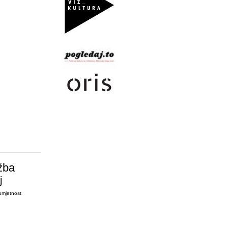
žba
j
umjetnost