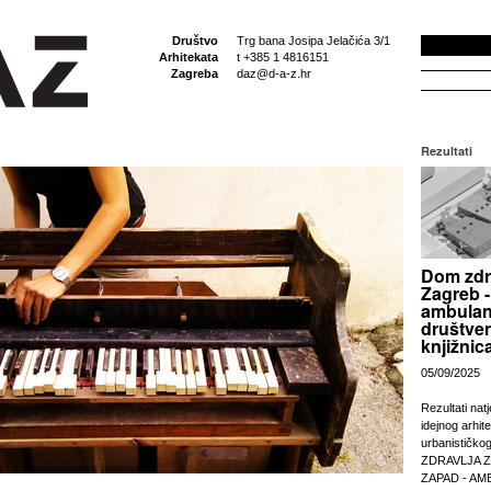
Društvo
Trg bana Josipa Jelačića 3/1
Arhitekata
t +385 1 4816151
Zagreba
daz@d-a-z.hr
Rezultati
Dom zdr
Zagreb -
ambulan
društven
knjižnic
05/09/2025
Rezultati nat
idejnog arhit
urbanističko
ZDRAVLJA 
ZAPAD - AM