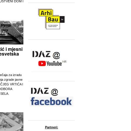
UŠTVENI DOM I
tić i mjesni
esvetska
ječaja za izradu
nja zgrade javne
EČJEG VRTIĆA I
ODBORA
 SELA.
Partneri: