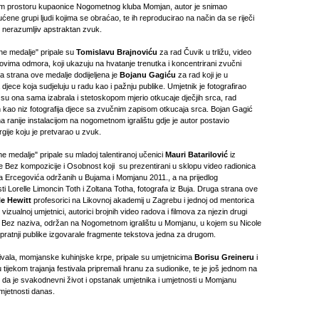
om prostoru kupaonice Nogometnog kluba Momjan, autor je snimao
ene grupi ljudi kojima se obraćao, te ih reproducirao na način da se riječi
 nerazumljiv apstraktan zvuk.
ne medalje" pripale su
Tomislavu Brajnoviću
za rad Čuvik u trližu, video
vima odmora, koji ukazuju na hvatanje trenutka i koncentrirani zvučni
ga strana ove medalje dodijeljena je
Bojanu Gagiću
za rad koji je u
 djece koja sudjeluju u radu kao i pažnju publike. Umjetnik je fotografirao
 su ona sama izabrala i stetoskopom mjerio otkucaje dječjih srca, rad
n kao niz fotografija djece sa zvučnim zapisom otkucaja srca. Bojan Gagić
a ranije instalacijom na nogometnom igralištu gdje je autor postavio
gije koju je pretvarao u zvuk.
ne medalje" pripale su mladoj talentiranoj učenici
Mauri Batarilović
iz
Bez kompozicije i Osobnost koji su prezentirani u sklopu video radionica
a Ercegovića održanih u Bujama i Momjanu 2011., a na prijedlog
i Lorelle Limoncin Toth i Zoltana Totha, fotografa iz Buja. Druga strana ove
le Hewitt
profesorici na Likovnoj akademij u Zagrebu i jednoj od mentorica
izualnoj umjetnici, autorici brojnih video radova i filmova za njezin drugi
Bez naziva, održan na Nogometnom igralištu u Momjanu, u kojem su Nicole
pratnji publike izgovarale fragmente tekstova jedna za drugom.
ivala, momjanske kuhinjske krpe, pripale su umjetnicima
Borisu Greineru
i
u tijekom trajanja festivala pripremali hranu za sudionike, te je još jednom na
o da je svakodnevni život i opstanak umjetnika i umjetnosti u Momjanu
umjetnosti danas.