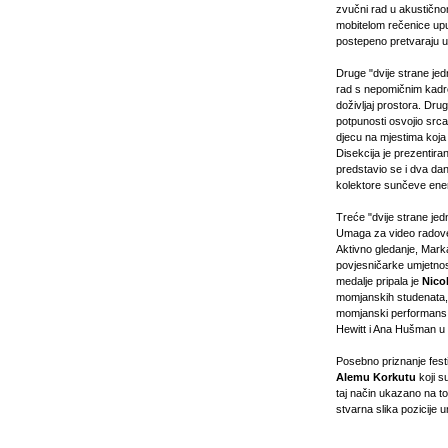
zvučni rad u akustičn
mobitelom rečenice upuć
postepeno pretvaraju u
Druge "dvije strane jed
rad s nepomičnim kadro
doživljaj prostora. Dru
potpunosti osvojio srca
djecu na mjestima koja
Disekcija je prezentira
predstavio se i dva dan
kolektore sunčeve ener
Treće "dvije strane jed
Umaga za video radove 
Aktivno gledanje, Mark
povjesničarke umjetnost
medalje pripala je
Nico
momjanskih studenata, v
momjanski performans 
Hewitt i Ana Hušman u 
Posebno priznanje fest
Alemu Korkutu
koji s
taj način ukazano na t
stvarna slika pozicije 