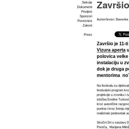
Završio
Sekcije
Dokumenti
Povijest
Sponzori
Autor/izvor: Davorka 
Poveznice
Zakoni
Press
Završio je 11-t
Vizura aperta
u
polovica velke
instalaciju u z
dok je druga p
mentorima noT
Na festivalu su djeloval
festivalski program kr
projekcije u zvoniku i n
izložba Eveline Turkovi
kroz autoričine razgovo
punkta i kroz šetnju m
realiziralo pedesetak a
Stručni žiri u sastavu 
Poreča, Marijana Miloš, 