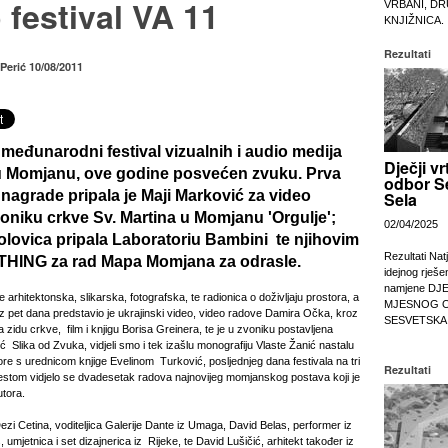
 festival VA 11
VRBANI, DR
KNJIŽNICA.
Rezultati
Perić 10/08/2011
i međunarodni festival vizualnih i audio medija
Dječji vr
 Momjanu, ove godine posvećen zvuku. Prva
odbor S
 nagrade pripala je Maji Marković za video
Sela
voniku crkve Sv. Martina u Momjanu 'Orgulje';
02/04/2025
olovica pripala Laboratoriu Bambini te njihovim
Rezultati Nat
HING za rad Mapa Momjana za odrasle.
idejnog rješe
namjene DJ
e arhitektonska, slikarska, fotografska, te radionica o doživljaju prostora, a
MJESNOG 
oz pet dana predstavio je ukrajinski video, video radove Damira Očka, kroz
SESVETSKA
a zidu crkve, film i knjigu Borisa Greinera, te je u zvoniku postavljena
ć Slika od Zvuka, vidjeli smo i tek izašlu monografiju Vlaste Žanić nastalu
re s urednicom knjige Evelinom Turković, posljednjeg dana festivala na tri
Rezultati
jestom vidjelo se dvadesetak radova najnovijeg momjanskog postava koji je
utora.
Dezi Cetina, voditeljica Galerije Dante iz Umaga, David Belas, performer iz
umjetnica i set dizajnerica iz Rijeke, te David Lušičić, arhitekt također iz