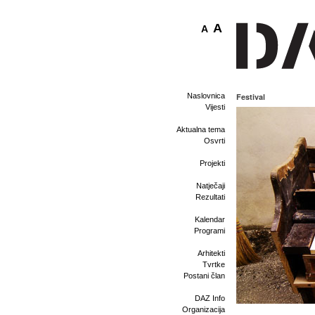
A
A
Naslovnica
Festival
Vijesti
Aktualna tema
Osvrti
Projekti
Natječaji
Rezultati
Kalendar
Programi
Arhitekti
Tvrtke
Postani član
DAZ Info
Organizacija