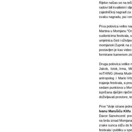
Rijeke našao se na teš
radovi bili kvalitetni i
zajedničkoj nagradi za 
svaku nagradu, pa i onu
Prva polovica velke na
Martina u Momjanu "Org
sudionicima festivala,
umjetnica čisti i oživlj
momjanski župnik na za
postavljen je kao video
formirane kamenom zid
Druga polovica velike 
Jakob, Istok, Irma, Mik
noTHING (Aneta Mudronj
antropolog i Mario Vrb
trajanja festivala, a pr
sedam punktova u Momja
ispričana dječjim riječ
doživljavati prostore, 
Prve "dvije strane jedn
Ivanu Marušiću Klifu
Davor Sanvincenti preds
na brdu iznad Momjana.
zrake sunca stižu do Mo
festivala i publiku u sp