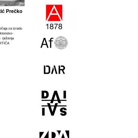
rtić Prečko
ječaja za izradu
ektonsko-
g rješenja
RTIĆA