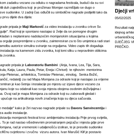
kom zadatku vezano za odluku o nagradama festivala, budući da su svi
 dijelili duh zajedništva koji je prožimao Momjan razmišljalo se dugo o
Dječji v
sve sudionike. U zadnji čas odlučili su simbolične nagrade podijeliti tako da
 prvu dijele dva dijela:
05/02/2025
grade pripala je
Maji Marković
za video instalaciju u zvoniku crkve Sv.
Rezultati nat
ulje". Rad koji je spontano nastajao iz želje da se pomogne drugim
idejnog arhit
 skladan s neplanirano nadolazećim momjanskim situacijama u kojima
urbanističko
ava orgulje pospremljene u zvoniku, zainteresiran za to što umjetnica radi stari
DJEČJEG V
molbu autorice simulira sviranje na orguljama. Video zapis tih događaja
PREČKO.
 instalacija na kamenom zidu zvonika, koji lomi sliku u nepravilnim oblicima
a zvonika.
nagrade pripala je
Laboratoriu Bambini
(Anja, Ivana, Lea, Tija, Sara,
ula, Katja, Laura, Paula, Petar, Eneja i Chrisel) te njihovim mentorima
a-Pletenac, arhitektica, Tomislav Pletenac, etnolog, Senka Božić,
ančić, redatelj) za rad Mapa Momjana za odrasle koji je nastajao za vrijeme
ezentiran je kao šetnja i instalacije po mjestu uz izjave djece vezano za
nu koje su odabrali kao svoja mjesta obojena osobnim doživljajima i
ima. Ovaj rad je mapa Momjana za odrasle koji su zaboravili gledati i
te upućuje na artikuliranja novih značenja koja su djeca sačuvala.
e medalje" kako je žiri nazvao nagrade pripale su
Davoru Sanvincentiju
i
za audio instalacije.
tavlja momjanski festival kroz ambijentalnu instalaciju Prije prvog svijetla,
 To je rad nastao višednevnim promatranjem pejzaža i mjesta gdje prve
mjana, rad je vremenski i udaljenošću izoliran, te je preselio sudionike
ecifičnu svjetlosnu i zvučnu vizuru autora. Ivan Marušić Klif je postavio