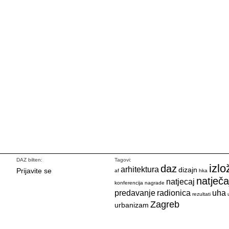
DAZ bilten:
Tagovi:
izlo
daz
arhitektura
dizajn
Prijavite se
af
hka
natječa
natjecaj
konferencija
nagrade
predavanje
radionica
uha
rezultati
Zagreb
urbanizam