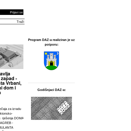
Prijavi se
Program DAZ-a realiziran je uz
potporu:
avlja
 zapad -
ta Vrbani,
i dom i
Godišnjaci DAZ-a:
a
ječaja za izradu
ektonsko-
g rješenja DOMA
ZAGREB -
BULANTA