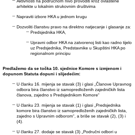
Aktivnosti na područnom nivo provoditi kroz ovlaštene
arhitekte u lokalnim strukovnim društvima
Napraviti izbore HKA u jednom krugu
Dozvoliti članstvu pravo na direktno natjecanje i glasanje za:
Predsjednika HKA,
Upravni odbor HKA na zatvorenoj listi kao radno tijelo
uz Predsjednika, Predstavnike u Skupštini HKA po
regionalnom principu
Predlažemo da se točka 10. sjednice Komore s izmjenom i
dopunom Statuta dopuni i slijedećim:
U članku 16. mijenja se stavak (3) i glasi „Članove Upravnog
odbora bira članstvo iz samopredloženih zajedničkih lista
članova, zajedno s Predsjednikom Komore“
U članku 23. mijenja se stavak (1) i glasi „Predsjednika
komore bira članstvo iz samopredloženih zajedničkih lista,
zajedno s Upravnim odborom“, a briše se stavak (2), (3) i
(4).
U članku 27. dodaje se stavak (3) „Područni odbori u