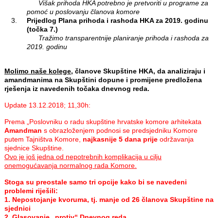
Višak prihoda HKA potrebno je pretvoriti u programe za
pomoć u poslovanju članova komore
Prijedlog Plana prihoda i rashoda HKA za 2019. godinu
(točka 7.)
Tražimo transparentnije planiranje prihoda i rashoda za
2019. godinu
Molimo naše kolege
, članove Skupštine HKA, da analiziraju i
amandmanima na Skupštini dopune i promijene predložena
rješenja iz navedenih točaka dnevnog reda.
Update 13.12.2018; 11,30h:
Prema „Poslovniku o radu skupštine hrvatske komore arhitekata
Amandman
s obrazloženjem podnosi se predsjedniku Komore
putem Tajništva Komore,
najkasnije 5 dana prije
održavanja
sjednice Skupštine.
Ovo je još jedna od nepotrebnih komplikacija u cilju
onemogućavanja normalnog rada Komore.
Stoga su preostale samo tri opcije kako bi se navedeni
problemi riješili:
1. Nepostojanje kvoruma, tj. manje od 26 članova Skupštine na
sjednici
2. Glasovanje „protiv“ Dnevnog reda