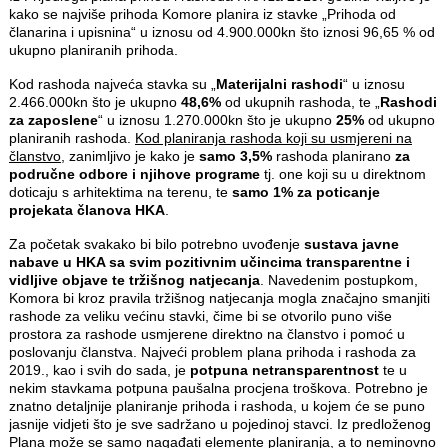
kako se najviše prihoda Komore planira iz stavke „Prihoda od
članarina i upisnina“ u iznosu od 4.900.000kn što iznosi 96,65 % od
ukupno planiranih prihoda.
Kod rashoda najveća stavka su „
Materijalni rashodi
“ u iznosu
2.466.000kn što je ukupno
48,6%
od ukupnih rashoda, te „
Rashodi
za zaposlene
“ u iznosu 1.270.000kn što je ukupno
25%
od ukupno
planiranih rashoda.
Kod planiranja rashoda koji su usmjereni na
članstvo
, zanimljivo je kako je
samo 3,5%
rashoda planirano
za
područne odbore i njihove programe
tj. one koji su u direktnom
doticaju s arhitektima na terenu, te
samo 1% za poticanje
projekata članova HKA
.
Za početak svakako bi bilo potrebno uvođenje
sustava javne
nabave u HKA sa svim pozitivnim učincima transparentne i
vidljive objave te tržišnog natjecanja
. Navedenim postupkom,
Komora bi kroz pravila tržišnog natjecanja mogla značajno smanjiti
rashode za veliku većinu stavki, čime bi se otvorilo puno više
prostora za rashode usmjerene direktno na članstvo i pomoć u
poslovanju članstva. Najveći problem plana prihoda i rashoda za
2019., kao i svih do sada, je
potpuna netransparentnost
te u
nekim stavkama potpuna paušalna procjena troškova. Potrebno je
znatno detaljnije planiranje prihoda i rashoda, u kojem će se puno
jasnije vidjeti što je sve sadržano u pojedinoj stavci. Iz predloženog
Plana može se samo nagađati elemente planiranja, a to neminovno