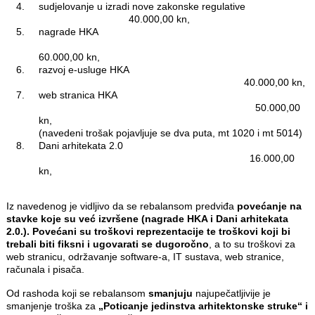
sudjelovanje u izradi nove zakonske regulative
40.000,00 kn,
nagrade HKA
60.000,00 kn,
razvoj e-usluge HKA
40.000,00 kn,
web stranica HKA
50.000,00
kn,
(navedeni trošak pojavljuje se dva puta, mt 1020 i mt 5014)
Dani arhitekata 2.0
16.000,00
kn,
Iz navedenog je vidljivo da se rebalansom predviđa
povećanje na
stavke koje su već izvršene (nagrade HKA i Dani arhitekata
2.0.). Povećani su troškovi reprezentacije te troškovi koji bi
trebali biti fiksni i ugovarati se dugoročno
, a to su troškovi za
web stranicu, održavanje software-a, IT sustava, web stranice,
računala i pisača.
Od rashoda koji se rebalansom
smanjuju
najupečatljivije je
smanjenje troška za
„Poticanje jedinstva arhitektonske struke“ i