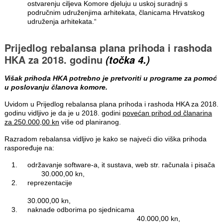
ostvarenju ciljeva Komore djeluju u uskoj suradnji s
područnim udruženjima arhitekata, članicama Hrvatskog
udruženja arhitekata.“
Prijedlog rebalansa plana prihoda i rashoda
HKA za 2018. godinu
(točka 4.)
Višak prihoda HKA potrebno je pretvoriti u programe za pomoć
u poslovanju članova komore.
Uvidom u Prijedlog rebalansa plana prihoda i rashoda HKA za 2018.
godinu vidljivo je da je u 2018. godini
povećan prihod od članarina
za 250.000,00 kn
više od planiranog.
Razradom rebalansa vidljivo je kako se najveći dio viška prihoda
raspoređuje na:
održavanje software-a, it sustava, web str. računala i pisača
30.000,00 kn,
reprezentacije
30.000,00 kn,
naknade odborima po sjednicama
40.000,00 kn,