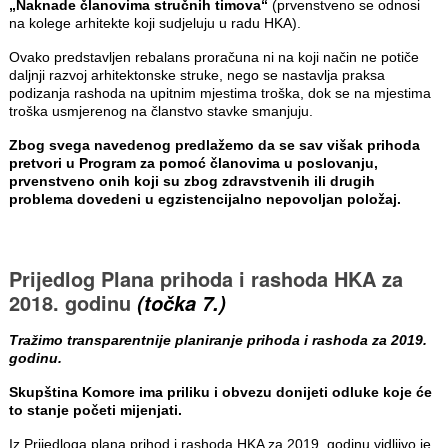
„Naknade članovima stručnih timova“
(prvenstveno se odnosi
na kolege arhitekte koji sudjeluju u radu HKA).
Ovako predstavljen rebalans proračuna ni na koji način ne potiče
daljnji razvoj arhitektonske struke, nego se nastavlja praksa
podizanja rashoda na upitnim mjestima troška, dok se na mjestima
troška usmjerenog na članstvo stavke smanjuju.
Zbog svega navedenog predlažemo da se sav višak prihoda
pretvori u Program za pomoć članovima u poslovanju,
prvenstveno onih koji su zbog zdravstvenih ili drugih
problema dovedeni u egzistencijalno nepovoljan položaj.
Prijedlog Plana prihoda i rashoda HKA za
2018. godinu
(točka 7.)
Tražimo transparentnije planiranje prihoda i rashoda za 2019.
godinu.
Skupština Komore ima priliku i obvezu donijeti odluke koje će
to stanje početi mijenjati.
Iz Prijedloga plana prihod i rashoda HKA za 2019. godinu vidljivo je