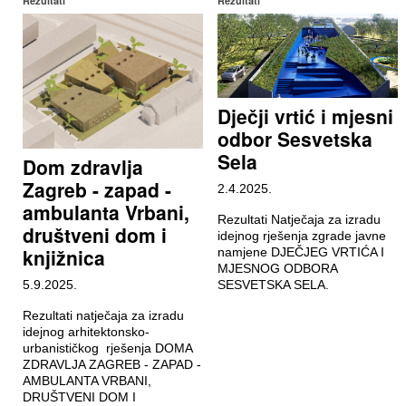
Rezultati
Rezultati
Dječji vrtić i mjesni
odbor Sesvetska
Sela
Dom zdravlja
Zagreb - zapad -
2.4.2025.
ambulanta Vrbani,
Rezultati Natječaja za izradu
društveni dom i
idejnog rješenja zgrade javne
knjižnica
namjene DJEČJEG VRTIĆA I
MJESNOG ODBORA
5.9.2025.
SESVETSKA SELA.
Rezultati natječaja za izradu
idejnog arhitektonsko-
urbanističkog rješenja DOMA
ZDRAVLJA ZAGREB - ZAPAD -
AMBULANTA VRBANI,
DRUŠTVENI DOM I