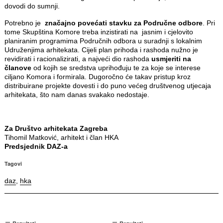
dovodi do sumnji.
Potrebno je
značajno povećati stavku za Područne odbore
. Pri
tome Skupština Komore treba inzistirati na jasnim i cjelovito
planiranim programima Područnih odbora u suradnji s lokalnim
Udruženjima arhitekata. Cijeli plan prihoda i rashoda nužno je
revidirati i racionalizirati, a najveći dio rashoda
usmjeriti na
članove
od kojih se sredstva uprihođuju te za koje se interese
ciljano Komora i formirala. Dugoročno će takav pristup kroz
distribuirane projekte dovesti i do puno većeg društvenog utjecaja
arhitekata, što nam danas svakako nedostaje.
Za Društvo arhitekata Zagreba
Tihomil Matković, arhitekt i član HKA
Predsjednik DAZ-a
Tagovi
daz
,
hka