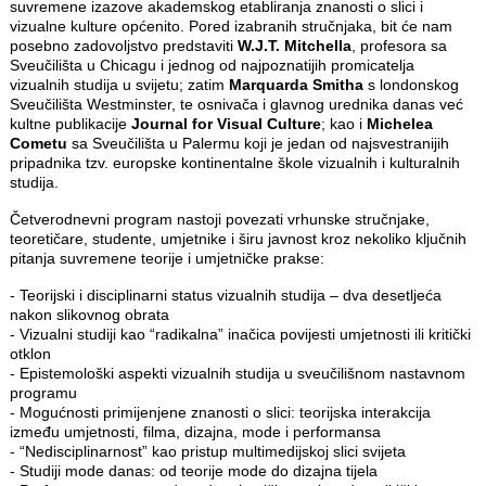
suvremene izazove akademskog etabliranja znanosti o slici i
vizualne kulture općenito. Pored izabranih stručnjaka, bit će nam
posebno zadovoljstvo predstaviti
W.J.T. Mitchella
, profesora sa
Sveučilišta u Chicagu i jednog od najpoznatijih promicatelja
vizualnih studija u svijetu; zatim
Marquarda Smitha
s londonskog
Sveučilišta Westminster, te osnivača i glavnog urednika danas već
kultne publikacije
Journal for Visual Culture
; kao i
Michelea
Cometu
sa Sveučilišta u Palermu koji je jedan od najsvestranijih
pripadnika tzv. europske kontinentalne škole vizualnih i kulturalnih
studija.
Četverodnevni program nastoji povezati vrhunske stručnjake,
teoretičare, studente, umjetnike i širu javnost kroz nekoliko ključnih
pitanja suvremene teorije i umjetničke prakse:
- Teorijski i disciplinarni status vizualnih studija – dva desetljeća
nakon slikovnog obrata
- Vizualni studiji kao “radikalna” inačica povijesti umjetnosti ili kritički
otklon
- Epistemološki aspekti vizualnih studija u sveučilišnom nastavnom
programu
- Mogućnosti primijenjene znanosti o slici: teorijska interakcija
između umjetnosti, filma, dizajna, mode i performansa
- “Nedisciplinarnost” kao pristup multimedijskoj slici svijeta
- Studiji mode danas: od teorije mode do dizajna tijela