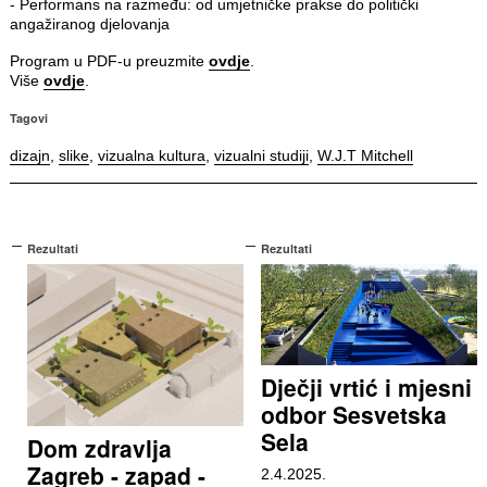
- Performans na razmeđu: od umjetničke prakse do politički
angažiranog djelovanja
Program u PDF-u preuzmite
ovdje
.
Više
ovdje
.
Tagovi
dizajn
,
slike
,
vizualna kultura
,
vizualni studiji
,
W.J.T Mitchell
Rezultati
Rezultati
Dječji vrtić i mjesni
odbor Sesvetska
Sela
Dom zdravlja
Zagreb - zapad -
2.4.2025.