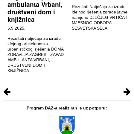
ambulanta Vrbani,
Rezultati Natječaja za izradu
društveni dom i
idejnog rješenja zgrade javne
knjižnica
namjene DJEČJEG VRTIĆA I
MJESNOG ODBORA
5.9.2025.
SESVETSKA SELA.
Rezultati natječaja za izradu
idejnog arhitektonsko-
urbanističkog rješenja DOMA
ZDRAVLJA ZAGREB - ZAPAD -
AMBULANTA VRBANI,
DRUŠTVENI DOM I
KNJIŽNICA.
Program DAZ-a realiziran je uz potporu: