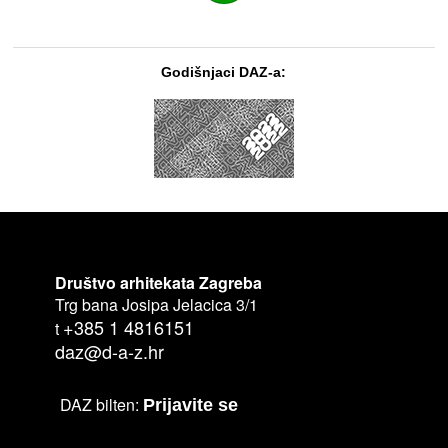
Godišnjaci DAZ-a:
Društvo arhitekata Zagreba
Trg bana Josipa Jelacica 3/1
+385 1 4816151
t
daz@d-a-z.hr
DAZ bilten:
Prijavite se