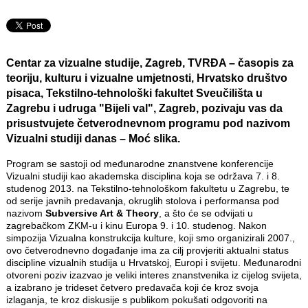
Centar za vizualne studije, Zagreb, TVRĐA – časopis za
teoriju, kulturu i vizualne umjetnosti, Hrvatsko društvo
pisaca, Tekstilno-tehnološki fakultet Sveučilišta u
Zagrebu i udruga "Bijeli val"
, Zagreb, pozivaju vas da
prisustvujete četverodnevnom programu pod nazivom
Vizualni studiji danas – Moć slika
.
Program se sastoji od međunarodne znanstvene konferencije
Vizualni studiji kao akademska disciplina koja se održava 7. i 8.
studenog 2013. na Tekstilno-tehnološkom fakultetu u Zagrebu, te
od serije javnih predavanja, okruglih stolova i performansa pod
nazivom
Subversive Art & Theory
, a što će se odvijati u
zagrebačkom ZKM-u i kinu Europa 9. i 10. studenog. Nakon
simpozija Vizualna konstrukcija kulture, koji smo organizirali 2007.,
ovo četverodnevno događanje ima za cilj provjeriti aktualni status
discipline vizualnih studija u Hrvatskoj, Europi i svijetu. Međunarodni
otvoreni poziv izazvao je veliki interes znanstvenika iz cijelog svijeta,
a izabrano je trideset četvero predavača koji će kroz svoja
izlaganja, te kroz diskusije s publikom pokušati odgovoriti na