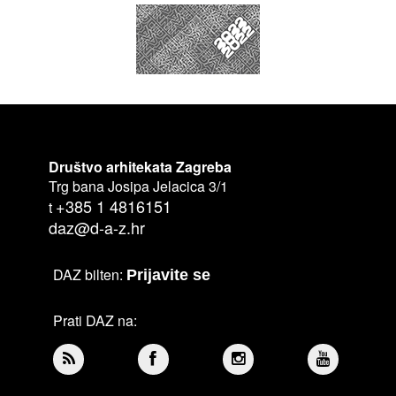
Društvo arhitekata Zagreba
Trg bana Josipa Jelacica 3/1
+385 1 4816151
t
daz@d-a-z.hr
DAZ bilten:
Prijavite se
Prati DAZ na: