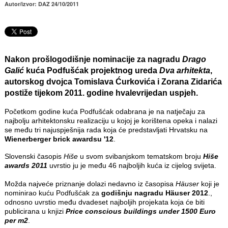
Autor/izvor: DAZ 24/10/2011
Nakon prošlogodišnje nominacije za nagradu
Drago
Galić
kuća Podfušćak projektnog ureda
Dva arhitekta
,
autorskog dvojca Tomislava Ćurkovića i Zorana Zidarića
postiže tijekom 2011. godine hvalevrijedan uspjeh.
Početkom godine kuća Podfušćak odabrana je na natječaju za
najbolju arhitektonsku realizaciju u kojoj je korištena opeka i nalazi
se među tri najuspješnija rada koja će predstavljati Hrvatsku na
Wienerberger brick awardsu '12
.
Slovenski časopis
Hiše
u svom svibanjskom tematskom broju
Hiše
awards 2011
uvrstio ju je među 46 najboljih kuća iz cijelog svijeta.
Možda najveće priznanje dolazi nedavno iz časopisa
Häuser
koji je
nominirao kuću Podfušćak za
godišnju nagradu Häuser 2012
.,
odnosno uvrstio među dvadeset najboljih projekata koja će biti
publicirana u knjizi
Price conscious buildings under 1500 Euro
per m2
.