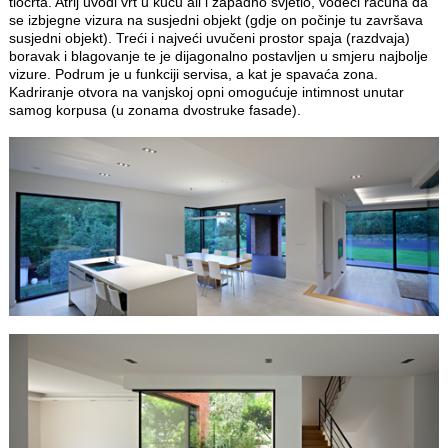
tlocrta. Atrij uvodi vrt u kuću ali i zapadno svjetlo, vodeći računa da
se izbjegne vizura na susjedni objekt (gdje on počinje tu završava
susjedni objekt). Treći i najveći uvučeni prostor spaja (razdvaja)
boravak i blagovanje te je dijagonalno postavljen u smjeru najbolje
vizure. Podrum je u funkciji servisa, a kat je spavaća zona.
Kadriranje otvora na vanjskoj opni omogućuje intimnost unutar
samog korpusa (u zonama dvostruke fasade).