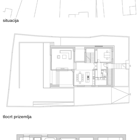
situacija
tlocrt prizemlja