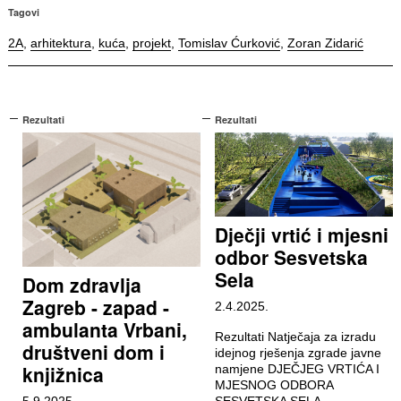
Tagovi
2A
,
arhitektura
,
kuća
,
projekt
,
Tomislav Ćurković
,
Zoran Zidarić
Rezultati
Rezultati
Dječji vrtić i mjesni
odbor Sesvetska
Sela
Dom zdravlja
Zagreb - zapad -
2.4.2025.
ambulanta Vrbani,
Rezultati Natječaja za izradu
društveni dom i
idejnog rješenja zgrade javne
knjižnica
namjene DJEČJEG VRTIĆA I
MJESNOG ODBORA
5.9.2025.
SESVETSKA SELA.