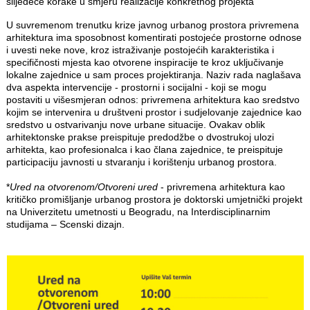
slijedeće korake u smjeru realizacije konkretnog projekta
U suvremenom trenutku krize javnog urbanog prostora privremena
arhitektura ima sposobnost komentirati postojeće prostorne odnose
i uvesti neke nove, kroz istraživanje postojećih karakteristika i
specifičnosti mjesta kao otvorene inspiracije te kroz uključivanje
lokalne zajednice u sam proces projektiranja. Naziv rada naglašava
dva aspekta intervencije - prostorni i socijalni - koji se mogu
postaviti u višesmjeran odnos: privremena arhitektura kao sredstvo
kojim se intervenira u društveni prostor i sudjelovanje zajednice kao
sredstvo u ostvarivanju nove urbane situacije. Ovakav oblik
arhitektonske prakse preispituje predodžbe o dvostrukoj ulozi
arhitekta, kao profesionalca i kao člana zajednice, te preispituje
participaciju javnosti u stvaranju i korištenju urbanog prostora.
*
Ured na otvorenom/Otvoreni ured
- privremena arhitektura kao
kritičko promišljanje urbanog prostora je doktorski umjetnički projekt
na Univerzitetu umetnosti u Beogradu, na Interdisciplinarnim
studijama – Scenski dizajn.