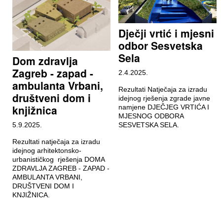
Dječji vrtić i mjesni
odbor Sesvetska
Sela
Dom zdravlja
Zagreb - zapad -
2.4.2025.
ambulanta Vrbani,
Rezultati Natječaja za izradu
društveni dom i
idejnog rješenja zgrade javne
knjižnica
namjene DJEČJEG VRTIĆA I
MJESNOG ODBORA
5.9.2025.
SESVETSKA SELA.
Rezultati natječaja za izradu
idejnog arhitektonsko-
urbanističkog rješenja DOMA
ZDRAVLJA ZAGREB - ZAPAD -
AMBULANTA VRBANI,
DRUŠTVENI DOM I
KNJIŽNICA.