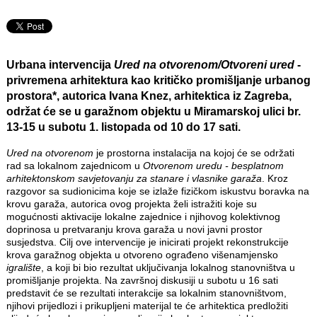
Urbana intervencija
Ured na otvorenom/Otvoreni ured
-
privremena arhitektura kao kritičko promišljanje urbanog
prostora*, autorica Ivana Knez, arhitektica iz Zagreba,
održat će se u garažnom objektu u Miramarskoj ulici br.
13-15 u subotu 1. listopada od 10 do 17 sati.
Ured na otvorenom
je prostorna instalacija na kojoj će se održati
rad sa lokalnom zajednicom u
Otvorenom uredu - besplatnom
arhitektonskom savjetovanju za stanare i vlasnike garaža
. Kroz
razgovor sa sudionicima koje se izlaže fizičkom iskustvu boravka na
krovu garaža, autorica ovog projekta želi istražiti koje su
mogućnosti aktivacije lokalne zajednice i njihovog kolektivnog
doprinosa u pretvaranju krova garaža u novi javni prostor
susjedstva. Cilj ove intervencije je inicirati projekt rekonstrukcije
krova garažnog objekta u otvoreno ograđeno višenamjensko
igralište
, a koji bi bio rezultat uključivanja lokalnog stanovništva u
promišljanje projekta. Na završnoj diskusiji u subotu u 16 sati
predstavit će se rezultati interakcije sa lokalnim stanovništvom,
njihovi prijedlozi i prikupljeni materijal te će arhitektica predložiti