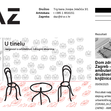
Društvo
Trg bana Josipa Jelačića 3/1
Arhitekata
t +385 1 4816151
Zagreba
daz@d-a-z.hr
Rezultati
Dom zdr
Zagreb -
ambulan
društven
knjižnic
05/09/2025
Rezultati nat
idejnog arhit
urbanističko
ZDRAVLJA 
ZAPAD - AM