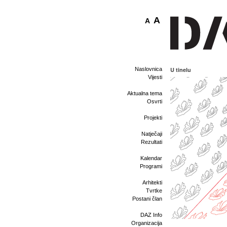
A
A
Naslovnica
U tinelu
Vijesti
Aktualna tema
Osvrti
Projekti
Natječaji
Rezultati
Kalendar
Programi
Arhitekti
Tvrtke
Postani član
DAZ Info
Organizacija