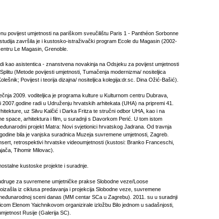
enu povijest umjetnosti na pariškom sveučilištu Paris 1 - Panthéon Sorbonne
studija završila je i kustosko-istraživački program Ecole du Magasin (2002-
centru Le Magasin, Grenoble.
i kao asistentica - znanstvena novakinja na Odsjeku za povijest umjetnosti
 Splitu (Metode povijesti umjetnosti, Tumačenja modernizma/ nositeljica
 Kolešnik; Povijest i teorija dizajna/ nositeljica kolegija:dr.sc. Dina Ožić-Bašić).
ečnja 2009. voditeljica je programa kulture u Kulturnom centru Dubrava,
i 2007.godine radi u Udruženju hrvatskih arhitekata (UHA) na pripremi 41.
tekture, uz Silvu Kalčić i Darka Fritza te stručni odbor UHA, kao i na
e space, arhitektura i film, u suradnji s Davorkom Perić. U tom istom
međunarodni projekt Matra: Novi svjetionici hrvatskog Jadrana. Od travnja
 godine bila je vanjska suradnica Muzeja suvremene umjetnosti, Zagreb.
i Insert, retrospektivi hrvatske videoumjetnosti (kustosi: Branko Franceschi,
ajača, Tihomir Milovac).
ostalne kustoske projekte i suradnje.
e udruge za suvremene umjetničke prakse Slobodne veze/Loose
roizašla iz ciklusa predavanja i projekcija Slobodne veze, suvremene
međunarodnoj sceni danas (MM centar SCa u Zagrebu). 2011. su u suradnji
om Elenom Yaichnikovom organizirale izložbu Bilo jednom u sadašnjosti,
jetnost Rusije (Galerija SC).