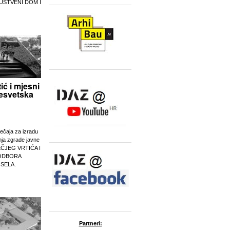
UŠTVENI DOM I
tić i mjesni
esvetska
ječaja za izradu
nja zgrade javne
EČJEG VRTIĆA I
ODBORA
 SELA.
Partneri: