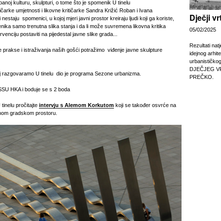
noj kulturu, skulpturi, o tome što je spomenik U tinelu
čarke umjetnosti i likovne kritičarke Sandra Križić Roban i Ivana
Dječji v
nestaju spomenici, u kojoj mjeri javni prostor kreiraju ljudi koji ga koriste,
enika samo trenutna slika stanja i da li može suvremena likovna kritika
05/02/2025
venciju postaviti na pijedestal javne slike grada...
Rezultati nat
 prakse i istraživanja naših gošći potražimo viđenje javne skulpture
idejnog arhit
urbanističko
DJEČJEG V
oj razgovaramo U tinelu dio je programa Sezone urbanizma.
PREČKO.
SSU HKA i boduje se s 2 boda
tinelu pročitajte
intervju s Alemom Korkutom
koji se također osvrće na
nom gradskom prostoru.