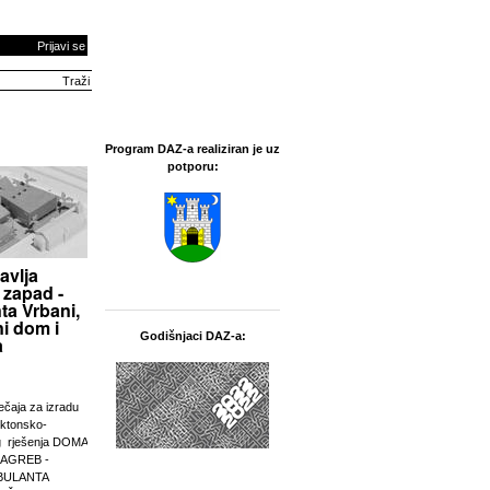
Prijavi se
Program DAZ-a realiziran je uz
potporu:
avlja
 zapad -
ta Vrbani,
i dom i
Godišnjaci DAZ-a:
a
ječaja za izradu
ektonsko-
g rješenja DOMA
ZAGREB -
BULANTA