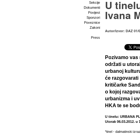
U tinel
Sekcije
Dokumenti
Ivana 
Povijest
Sponzori
Poveznice
Zakoni
Autor/izvor: DAZ 01/
Press
Pozivamo vas n
održati u utora
urbanoj kulturu
će razgovarati
kritičarke San
o kojoj razgov
urbanizma i uv
HKA te se bodu
U tinelu: URBANA PL
Utorak 06.03.2012. u 1
*tinel - dalmatinski iz