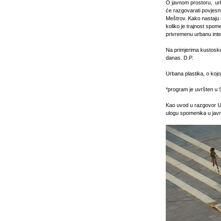
O javnom prostoru, urba
će razgovarati povjesni
Meštrov. Kako nastaju i 
koliko je trajnost spom
privremenu urbanu inter
Na primjerima kustoske
danas. D.P.
Urbana plastika, o koj
*program je uvršten u 
Kao uvod u razgovor U 
ulogu spomenika u jav