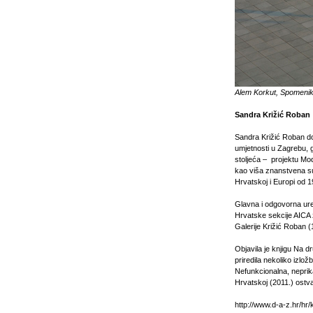
Alem Korkut, Spomenik
Sandra Križić Roban
Sandra Križić Roban dok
umjetnosti u Zagrebu, 
stoljeća – projektu Mo
kao viša znanstvena su
Hrvatskoj i Europi od 
Glavna i odgovorna ure
Hrvatske sekcije AICA
Galerije Križić Roban 
Objavila je knjigu Na d
priredila nekoliko izlož
Nefunkcionalna, neprik
Hrvatskoj (2011.) ost
http://www.d-a-z.hr/hr/