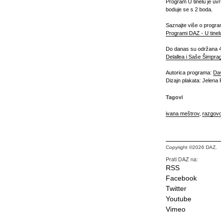
Program U tinelu je uv
boduje se s 2 boda.
Saznajte više o progra
Programi DAZ - U tinel
Do danas su održana 4
Delallea i Saše Šimpra
Autorica programa:
Da
Dizajn plakata: Jelena 
Tagovi
ivana meštrov
,
razgovo
Copyright ©2026 DAZ.
Prati DAZ na:
RSS
Facebook
Twitter
Youtube
Vimeo