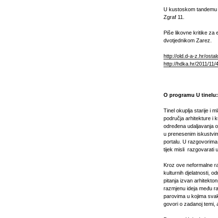
U kustoskom tandemu s
Zgraf 11.
Piše likovne kritike za
dvotjednikom Zarez.
http://old.d-a-z.hr/ostal
http://hdka.hr/2011/11/
O programu U tinelu:
Tinel okuplja starije i
područja arhitekture i 
određena udaljavanja o
u prenesenim iskustvima
portalu. U razgovorima
tijek misli razgovarati
Kroz ove neformalne raz
kulturnih djelatnosti, 
pitanja izvan arhitekt
razmjenu ideja među raz
parovima u kojima sva
govori o zadanoj temi, 