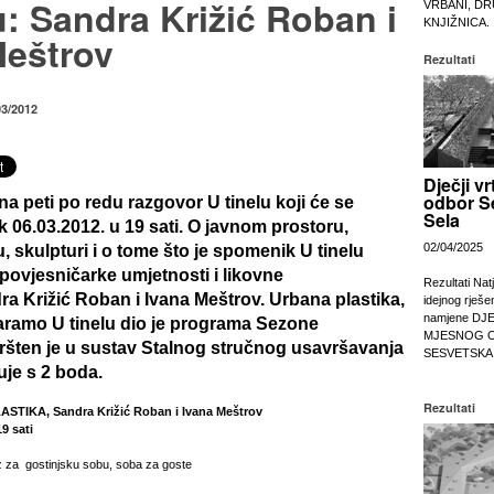
u: Sandra Križić Roban i
VRBANI, DR
KNJIŽNICA.
Meštrov
Rezultati
03/2012
Dječji vr
odbor S
a peti po redu razgovor U tinelu koji će se
Sela
k 06.03.2012. u 19 sati. O javnom prostoru,
02/04/2025
, skulpturi i o tome što je spomenik U tinelu
 povjesničarke umjetnosti i likovne
Rezultati Nat
dra Križić Roban i Ivana Meštrov. Urbana plastika,
idejnog rješe
namjene DJ
aramo U tinelu dio je programa Sezone
MJESNOG 
ršten je u sustav Stalnog stručnog usavršavanja
SESVETSKA
je s 2 boda.
Rezultati
ASTIKA, Sandra Križić Roban i Ivana Meštrov
9 sati
raz za gostinjsku sobu, soba za goste