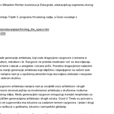
 Mihaelom Richter kustosica je Eduzgrafa, edukacijskog segmenta skorog
 emisiju Triptih 3. programa Hrvatskog radija, a često surađuje s
o/
predavanja/performing_the_
space.htm
4439/
 mlađe generacije arhitekata, koji vode dragocjene razgovore o temama iz
kulture, nekulture i dr. Razgovor ne prekida moderator već se dozvoljavaju
d teme i ulazak u anegdote i vezane priče. Posebnu dragocjenost nalazimo
 starije generacije arhitekata koje bilježimo i objavljujemo na našem web
 namjera nam je u opuštenoj atmosferi koja dozvoljava slobodan i nesputan
 u dobrom društvu.
govore arhitekata namjera nam je osvijetliti veze arhitekture i drugih
odnosno skrenuti pažnju na involviranost arhitekata u društvena i kulturna
onskog miljea. Među generacijski razgovori omogućuju kontakt neophodan za
ličitim generacijama arhitekata i drugih struka. Gosti U Tinelu su pozvani u
ki od sugovornika ima iskustva sa zadanom temom razgovora i jedan i drugi
a razlika je u godinama, iskustvu i perspektivi gledanja.