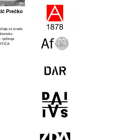
rtić Prečko
ječaja za izradu
ektonsko-
g rješenja
RTIĆA