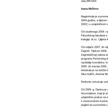
rata,495.html
Ivana Meštrov
Magistrirala je suvrem
2004.godine, a tijekom 
2003.) u umjetničkom 
Od studenoga 2009. rad
Filozofskog fakulteta u
kolegija: dr.sc. Ljiljana
Od veljače 2007. do sij
Zagreb. Tijekom 2006. 
Zagrebačkog salona arhi
programu Performing th
razdoblju koordinira i 
2005. do travnja 2006.
Asistirala je na izložb
Silva Kalčić, Antonia M
Redovito ostvaruje sam
Od 2009. g. članica j
Associations, koja je p
umjetničke prakse na 
s moskovskom kustosic
pogled na suvremenu um