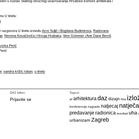
ršten u sustav Stalnog stručnog usavršavanja Hrvatske komore arhitekata i
mu U tinelu:
u
 razgovora U tinelu između
Azre Suljić i Bogdana Budimirova
,
Radovana
ge
,
Nevena Kovačevića i Hrvoja Hrabaka
,
Vere Grimmer i Ane Dane Beroš
.
vorka Perić
Perić
r
,
sandra križić roban
,
u tinelu
DAZ bilten:
Tagovi:
izlo
daz
arhitektura
dizajn
Prijavite se
af
hka
natječa
natjecaj
konferencija
nagrade
predavanje
radionica
uha
rezultati
Zagreb
urbanizam