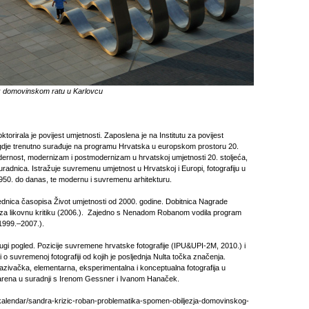
 domovinskom ratu u Karlovcu
torirala je povijest umjetnosti. Zaposlena je na Institutu za povijest
gdje trenutno surađuje na programu Hrvatska u europskom prostoru 20.
dernost, modernizam i postmodernizam u hrvatskoj umjetnosti 20. stoljeća,
radnica. Istražuje suvremenu umjetnost u Hrvatskoj i Europi, fotografiju u
1950. do danas, te modernu i suvremenu arhitekturu.
dnica časopisa Život umjetnosti od 2000. godine. Dobitnica Nagrade
 za likovnu kritiku (2006.). Zajedno s Nenadom Robanom vodila program
(1999.–2007.).
rugi pogled. Pozicije suvremene hrvatske fotografije (IPU&UPI-2M, 2010.) i
bi o suvremenoj fotografiji od kojih je posljednja Nulta točka značenja.
azivačka, elementarna, eksperimentalna i konceptualna fotografija u
varena u suradnji s Irenom Gessner i Ivanom Hanaček.
kalendar/sandra-krizic-roban-
problematika-spomen-obiljezja-
domovinskog-