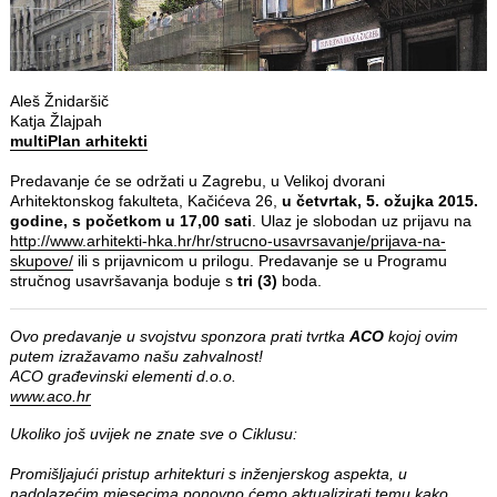
Aleš Žnidaršič
Katja Žlajpah
multiPlan arhitekti
Predavanje će se održati u Zagrebu, u Velikoj dvorani
Arhitektonskog fakulteta, Kačićeva 26,
u četvrtak, 5. ožujka 2015.
godine, s početkom u 17,00 sati
. Ulaz je slobodan uz prijavu na
http://www.arhitekti-hka.hr/hr/strucno-usavrsavanje/prijava-na-
skupove/
ili s prijavnicom u prilogu. Predavanje se u Programu
stručnog usavršavanja boduje s
tri (3)
boda.
Ovo predavanje u svojstvu sponzora prati tvrtka
ACO
kojoj ovim
putem izražavamo našu zahvalnost!
ACO građevinski elementi d.o.o.
www.aco.hr
Ukoliko još uvijek ne znate sve o Ciklusu:
Promišljajući pristup arhitekturi s inženjerskog aspekta, u
nadolazećim mjesecima ponovno ćemo aktualizirati temu kako