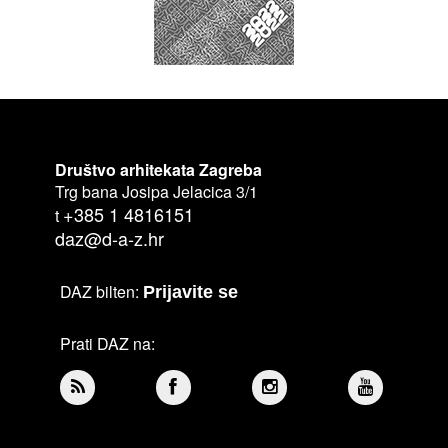
Društvo arhitekata Zagreba
Trg bana Josipa Jelacica 3/1
+385 1 4816151
t
daz@d-a-z.hr
DAZ bilten:
Prijavite se
Prati DAZ na: