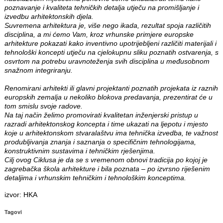
poznavanje i kvaliteta tehničkih detalja utječu na promišljanje i
izvedbu arhitektonskih djela.
Suvremena arhitektura je, više nego ikada, rezultat spoja različitih
disciplina, a mi ćemo Vam, kroz vrhunske primjere europske
arhitekture pokazati kako inventivno upotrijebljeni različiti materijali i
tehnološki koncepti utječu na cjelokupnu sliku poznatih ostvarenja, s
osvrtom na potrebu uravnoteženja svih disciplina u međusobnom
snažnom integriranju.
Renomirani arhitekti ili glavni projektanti poznatih projekata iz raznih
europskih zemalja u nekoliko blokova predavanja, prezentirat će u
tom smislu svoje radove.
Na taj način želimo promovirati kvalitetan inženjerski pristup u
razradi arhitektonskog koncepta i time ukazati na ljepotu i mjesto
koje u arhitektonskom stvaralaštvu ima tehnička izvedba, te važnost
produbljivanja znanja i saznanja o specifičnim tehnologijama,
konstruktivnim sustavima i tehničkim rješenjima.
Cilj ovog Ciklusa je da se s vremenom obnovi tradicija po kojoj je
zagrebačka škola arhitekture i bila poznata – po izvrsno riješenim
detaljima i vrhunskim tehničkim i tehnološkim konceptima.
izvor: HKA
Tagovi