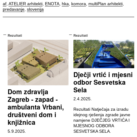
af
,
ATELIER arhitekti
,
ENOTA
,
hka
,
komora
,
multiPlan arhitekti
,
predavanje
,
slovenija
Rezultati
Rezultati
Dječji vrtić i mjesni
odbor Sesvetska
Sela
Dom zdravlja
Zagreb - zapad -
2.4.2025.
ambulanta Vrbani,
Rezultati Natječaja za izradu
društveni dom i
idejnog rješenja zgrade javne
knjižnica
namjene DJEČJEG VRTIĆA I
MJESNOG ODBORA
5.9.2025.
SESVETSKA SELA.