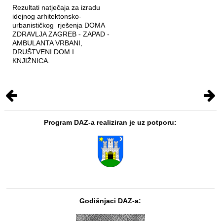
Rezultati natječaja za izradu
idejnog arhitektonsko-
urbanističkog rješenja DOMA
ZDRAVLJA ZAGREB - ZAPAD -
AMBULANTA VRBANI,
DRUŠTVENI DOM I
KNJIŽNICA.
Program DAZ-a realiziran je uz potporu:
Godišnjaci DAZ-a: