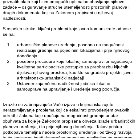
priznatih alata koji bi im omogućili optimalno obavljanje njihove
zadaće – osiguravanje stručne utemeljenosti prostornih planova i
drugih dokumenata koji su Zakonom propisani u njihovoj
nadležnosti.
S aspekta struke, ključni problemi koje javno komunicirate odnose
se na:
urbanističke planove uređenja, posebno na mogućnost
realizacije gradnje na pojedinim lokacijama i prije njihovog
donošenja
posebne procedure koje lokalnoj samoupravi omogućavaju
kvalitetne participacijske postupke za preobrazbu ključnih
dijelova njihovog prostora, kao što su gradski projekti i javni
arhitektonsko-urbanistički natječaji
Ustavom zajamčenu nadležnost jedinica lokalne
samouprave na upravljanje i uređenje svog područja.
Izrazito su zabrinjavajuće Vaše izjave u kojima iskazujete
nerazumijevanje problema koji će eskalirati provođenjem ovakvih
odredbi Zakona koje upućuju na mogućnost gradnje unutar
obuhvata za koje je Zakonom propisana obveza izrade urbanističkih
planova uređenja, i to prije njihovog donošenja. Takav pristup
potkopava temeljna načela prostornog uređenja i održivog razvoja
te će zasigurno imati dugoročno negativne posljedice na prostorno