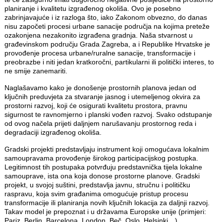
planiranje i kvalitetu izgrađenog okoliša. Ovo je posebno
zabrinjavajuće i iz razloga što, iako Zakonom obvezno, do danas
nisu započeti procesi urbane sanacije područja na kojima preteže
ozakonjena nezakonito izgrađena gradnja. Naša stvarnost u
građevinskom području Grada Zagreba, a i Republike Hrvatske je
provođenje procesa urbane/ruralne sanacije, transformacije i
preobrazbe i niti jedan kratkoročni, partikularni ili politički interes, to
ne smije zanemariti.
Naglašavamo kako je donošenje prostornih planova jedan od
ključnih preduvjeta za stvaranje jasnog i utemeljenog okvira za
prostorni razvoj, koji će osigurati kvalitetu prostora, pravnu
sigurnost te ravnomjerno i planski vođen razvoj. Svako odstupanje
od ovog načela prijeti daljnjem narušavanju prostornog reda i
degradaciji izgrađenog okoliša.
Gradski projekti predstavljaju instrument koji omogućava lokalnim
samoupravama provođenje širokog participacijskog postupka.
Legitimnost tih postupaka potvrđuju predstavnička tijela lokalne
samouprave, ista ona koja donose prostorne planove. Gradski
projekt, u svojoj suštini, predstavlja javnu, stručnu i političku
raspravu, koja svim građanima omogućuje pristup procesu
transformacije ili planiranja novih ključnih lokacija za daljnji razvoj.
Takav model je prepoznat i u državama Europske unije (primjeri:
Pariz, Berlin, Barcelona, London, Beč, Oslo, Helsinki…).