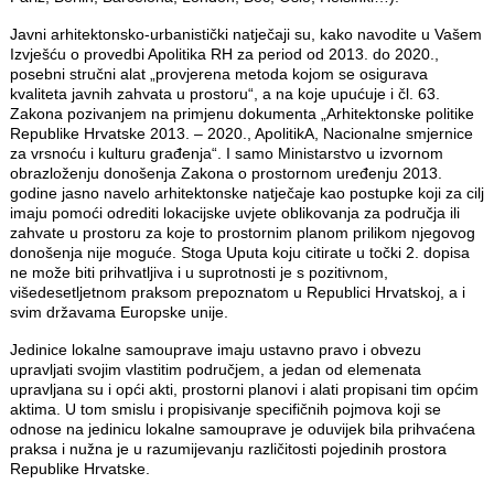
Javni arhitektonsko-urbanistički natječaji su, kako navodite u Vašem
Izvješću o provedbi Apolitika RH za period od 2013. do 2020.,
posebni stručni alat „provjerena metoda kojom se osigurava
kvaliteta javnih zahvata u prostoru“, a na koje upućuje i čl. 63.
Zakona pozivanjem na primjenu dokumenta „Arhitektonske politike
Republike Hrvatske 2013. – 2020., ApolitikA, Nacionalne smjernice
za vrsnoću i kulturu građenja“. I samo Ministarstvo u izvornom
obrazloženju donošenja Zakona o prostornom uređenju 2013.
godine jasno navelo arhitektonske natječaje kao postupke koji za cilj
imaju pomoći odrediti lokacijske uvjete oblikovanja za područja ili
zahvate u prostoru za koje to prostornim planom prilikom njegovog
donošenja nije moguće. Stoga Uputa koju citirate u točki 2. dopisa
ne može biti prihvatljiva i u suprotnosti je s pozitivnom,
višedesetljetnom praksom prepoznatom u Republici Hrvatskoj, a i
svim državama Europske unije.
Jedinice lokalne samouprave imaju ustavno pravo i obvezu
upravljati svojim vlastitim područjem, a jedan od elemenata
upravljana su i opći akti, prostorni planovi i alati propisani tim općim
aktima. U tom smislu i propisivanje specifičnih pojmova koji se
odnose na jedinicu lokalne samouprave je oduvijek bila prihvaćena
praksa i nužna je u razumijevanju različitosti pojedinih prostora
Republike Hrvatske.