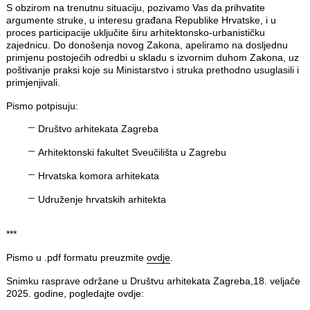
S obzirom na trenutnu situaciju, pozivamo Vas da prihvatite
argumente struke, u interesu građana Republike Hrvatske, i u
proces participacije uključite širu arhitektonsko-urbanističku
zajednicu. Do donošenja novog Zakona, apeliramo na dosljednu
primjenu postojećih odredbi u skladu s izvornim duhom Zakona, uz
poštivanje praksi koje su Ministarstvo i struka prethodno usuglasili i
primjenjivali.
Pismo potpisuju:
Društvo arhitekata Zagreba
Arhitektonski fakultet Sveučilišta u Zagrebu
Hrvatska komora arhitekata
Udruženje hrvatskih arhitekta
***
Pismo u .pdf formatu preuzmite
ovdje
.
Snimku rasprave održane u Društvu arhitekata Zagreba,18. veljače
2025. godine, pogledajte ovdje: