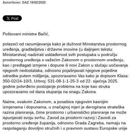
Autor/izvor: DAZ 19/02/2025
Poštovani ministre Bačić,
polazeći od razumijevanja kako je dužnost Ministarstva prostornog
uređenja, graditeljstva i državne imovine (u daljnjem tekstu:
Ministarstva) nadzirati usklađenost svih postupaka u području
prostornog uređenja s važećim Zakonom o prostornom uređenju,
kao i predlagati izmjene i dopune ili novi Zakon u slučaju uočavanja
njegovih nedostataka, odnosno pojašnjavati njegove pojedine
odredbe putem mišljenja, upozoravamo Vas kako je dopisom Klasa:
350-02/24-10/3, Urbroj: 531-08-1-1-25-3 od 22. siječnja 2025.
godine potvrđeno postojanje problema na koje kao struka
upozoravamo od dana stupanja na snagu Zakona.
Naime, ovakvim Zakonom, a posebice njegovim kasnijim
izmjenama i dopunama, u značajnoj mjeri je derogirana strateška
razina planiranja, čime prostorno i urbanističko planiranje ne može
ispunjavati svoju svrhu. Zavod za prostorni razvoj i Zavodi za
prostorno uređenje županija, odnosno Grada Zagreba, nemaju na
raspolaganju dovoljno stručnih i u pravnom sustavu Europske unije