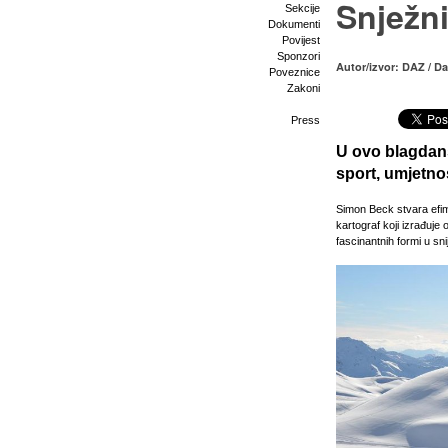
Snježni
Sekcije
Dokumenti
Povijest
Sponzori
Autor/izvor: DAZ / Da
Poveznice
Zakoni
Press
U ovo blagdan
sport, umjetno
Simon Beck stvara efime
kartograf koji izrađuje
fascinantnih formi u sn