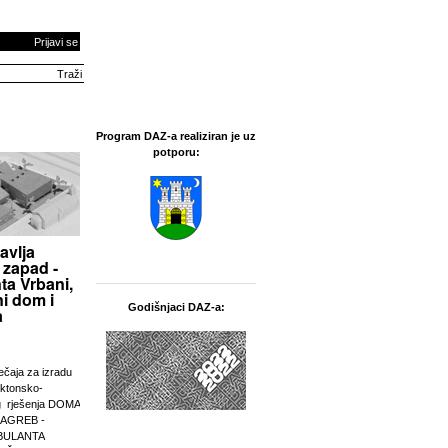
Prijavi se
Program DAZ-a realiziran je uz
potporu:
avlja
 zapad -
ta Vrbani,
i dom i
Godišnjaci DAZ-a:
a
ječaja za izradu
ektonsko-
g rješenja DOMA
ZAGREB -
BULANTA