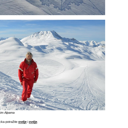
kim Alpama
cka potražite
ovdje
i
ovdje
.