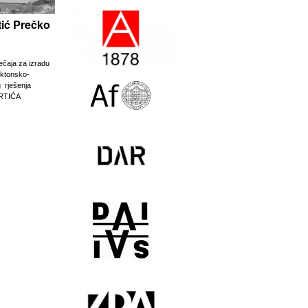
rtić Prečko
ječaja za izradu
ektonsko-
g rješenja
RTIĆA