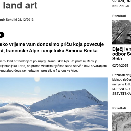
 land art
VRBANI, DR
KNJIŽNICA.
Rezultati
mir Sekulić 21/12/2013
sko vrijeme vam donosimo priču koja povezuje
Dječji vr
st, francuske Alpe i umjetnika
Simona Becka
.
odbor S
Sela
rni land art hodanjem po snijegu francuskih Alpi. Po profesiji Beck je
02/04/2025
 orijentacijske karte, no prema vlastitim riječima sada se više bavi stvaranjem
ijegu zbog čega se nedavno i preselio u francuske Alpe.
Rezultati Nat
idejnog rješe
namjene DJ
MJESNOG 
SESVETSKA
Rezultati