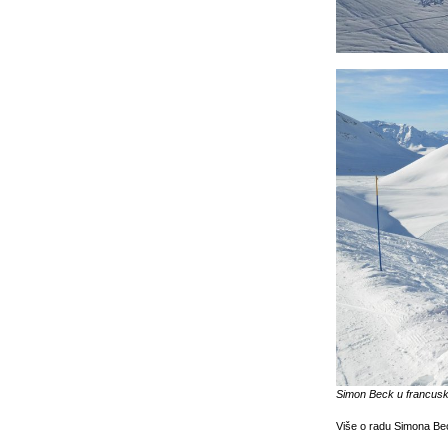
Simon Beck u francus
Više o radu Simona Be