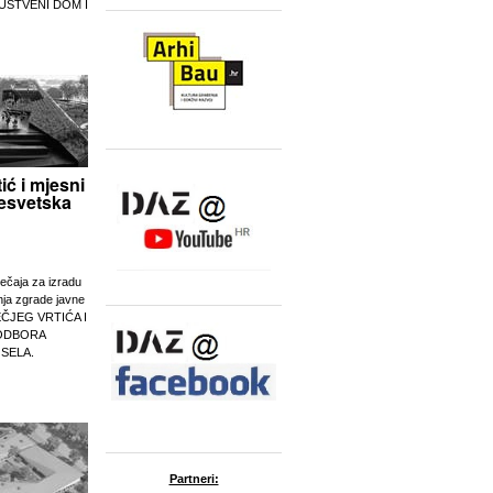
UŠTVENI DOM I
tić i mjesni
esvetska
ječaja za izradu
nja zgrade javne
EČJEG VRTIĆA I
ODBORA
 SELA.
Partneri: