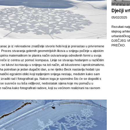
Dječji v
05/02/2025
Rezultati nat
idejnog arhit
urbanističko
DJEČJEG V
PREČKO.
anac je iz rekreativne znatiželje stvorio hobi koji je prerastao u privremene
. Proces stvaranja golemih geometrijskih likova u snijegu počinje u alpskim
nspirira matematikom te planira način ostvarivanja određenih formi u svoja
a kreče iz centra uz pomoć kompasa. Linije se stvaraju hodanjem u različitim
se lukovi iscrtavaju u snijegu na isti način, ali iskustveno i aproksimativno.
ha potreban je jedan dugački dan, a ne rijetko Beck nastavlja hodati i po
atički egzaktni oblici koji topljenjem snijega nestaju, međutim kako sam
izraditi rad i fotografirati ga. Nakon toga je sporedno što će se dogoditi s
 se susreće su loša vidljivost, nedostatak sijena koje mu pomažu u
nje načina kako fotografirati radove, koji su većinom realizirani na ravnom