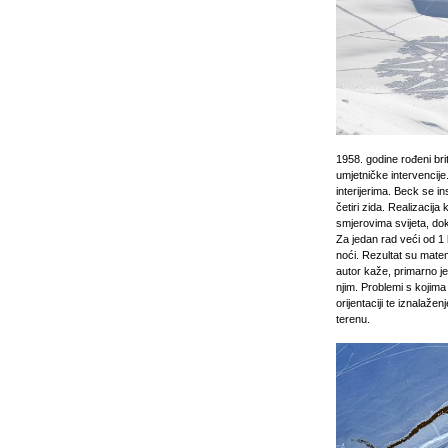
1958. godine rođeni brit
umjetničke intervencije
interijerima. Beck se i
četiri zida. Realizacij
smjerovima svijeta, dok 
Za jedan rad veći od 1 
noći. Rezultat su matem
autor kaže, primarno je 
njim. Problemi s kojima
orijentaciji te iznalaže
terenu.