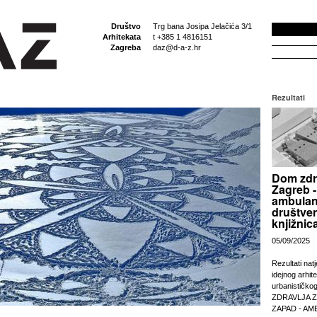
Društvo
Trg bana Josipa Jelačića 3/1
Arhitekata
t +385 1 4816151
Zagreba
daz@d-a-z.hr
Rezultati
Dom zdr
Zagreb -
ambulan
društven
knjižnic
05/09/2025
Rezultati nat
idejnog arhit
urbanističko
ZDRAVLJA 
ZAPAD - AM