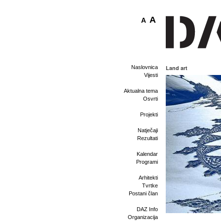
A
A
Naslovnica
Land art
Vijesti
Aktualna tema
Osvrti
Projekti
Natječaji
Rezultati
Kalendar
Programi
Arhitekti
Tvrtke
Postani član
DAZ Info
Organizacija