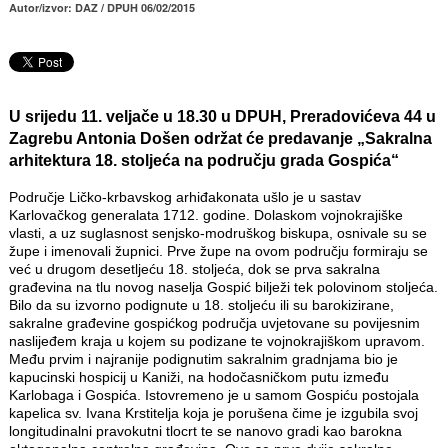
Autor/izvor: DAZ / DPUH 06/02/2015
U srijedu 11. veljače u 18.30 u DPUH, Preradovićeva 44 u
Zagrebu Antonia Došen održat će predavanje „Sakralna
arhitektura 18. stoljeća na području grada Gospića“
Područje Ličko-krbavskog arhiđakonata ušlo je u sastav
Karlovačkog generalata 1712. godine. Dolaskom vojnokrajiške
vlasti, a uz suglasnost senjsko-modruškog biskupa, osnivale su se
župe i imenovali župnici. Prve župe na ovom području formiraju se
već u drugom desetljeću 18. stoljeća, dok se prva sakralna
građevina na tlu novog naselja Gospić bilježi tek polovinom stoljeća.
Bilo da su izvorno podignute u 18. stoljeću ili su barokizirane,
sakralne građevine gospićkog područja uvjetovane su povijesnim
naslijeđem kraja u kojem su podizane te vojnokrajiškom upravom.
Među prvim i najranije podignutim sakralnim gradnjama bio je
kapucinski hospicij u Kaniži, na hodočasničkom putu između
Karlobaga i Gospića. Istovremeno je u samom Gospiću postojala
kapelica sv. Ivana Krstitelja koja je porušena čime je izgubila svoj
longitudinalni pravokutni tlocrt te se nanovo gradi kao barokna