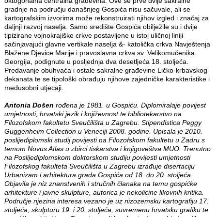
oktogonalna centralna građevina. Ove se prve dvije sakralne
gradnje na području današnjeg Gospića nisu sačuvale, ali se
kartografskim izvorima može rekonstruirati njihov izgled i značaj za
daljnji razvoj naselja. Samo središte Gospića obilježile su i dvije
tipizirane vojnokrajiške crkve postavljene u istoj uličnoj liniji
sačinjavajući glavne vertikale naselja &‐ katolička crkva Navještenja
Blažene Djevice Marije i pravoslavna crkva sv. Velikomučenika
Georgija, podignute u posljednja dva desetljeća 18. stoljeća.
Predavanje obuhvaća i ostale sakralne građevine Ličko-krbavskog
dekanata te se tipološki obrađuju njihove zajedničke karakteristike i
međusobni utjecaji.
Antonia Došen
rođena je 1981. u Gospiću. Diplomiralaje povijest
umjetnosti, hrvatski jezik i književnost te bibliotekarstvo na
Filozofskom fakultetu Sveučilišta u Zagrebu. Stipendistica Peggy
Guggenheim Collection u Veneciji 2008. godine. Upisala je 2010.
poslijediplomski studij povijesti na Filozofskom fakultetu u Zadru s
temom Novus Atlas u zbirci tiskarstva i knjigoveštva MUO. Trenutno
na Poslijediplomskom doktorskom studiju povijesti umjetnosti
Filozofskog fakulteta Sveučilišta u Zagrebu izrađuje disertaciju
Urbanizam i arhitektura grada Gospića od 18. do 20. stoljeća.
Objavila je niz znanstvenih i stručnih članaka na temu gospićke
arhitekture i javne skulpture, autorica je nekolicine likovnih kritika.
Područje njezina interesa vezano je uz nizozemsku kartografiju 17.
stoljeća, skulpturu 19. i 20. stoljeća, suvremenu hrvatsku grafiku te