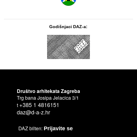
Godišnjaci DAZ-a:
Društvo arhitekata Zagreba
Trg bana Josipa Jelacica 3/1
+385 1 4816151
t
daz@d-a-z.hr
DAZ bilten:
Prijavite se