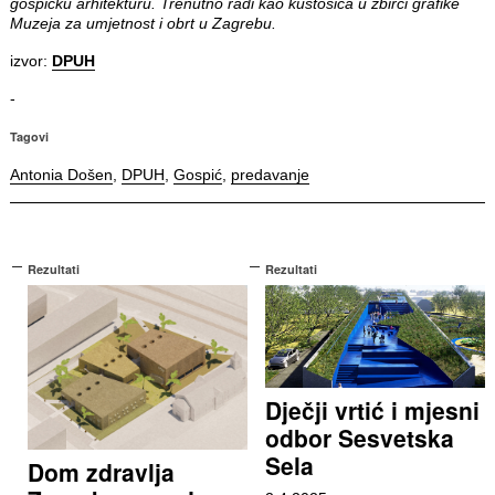
gospićku arhitekturu. Trenutno radi kao kustosica u zbirci grafike
Muzeja za umjetnost i obrt u Zagrebu.
izvor:
DPUH
‐
Tagovi
Antonia Došen
,
DPUH
,
Gospić
,
predavanje
Rezultati
Rezultati
Dječji vrtić i mjesni
odbor Sesvetska
Sela
Dom zdravlja