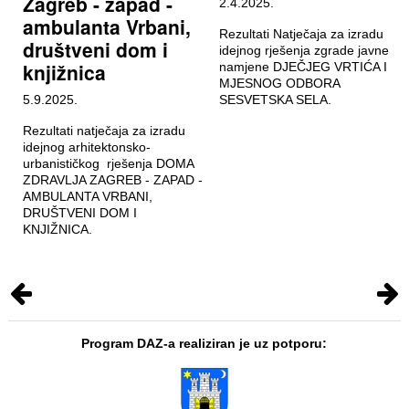
Zagreb - zapad -
2.4.2025.
ambulanta Vrbani,
Rezultati Natječaja za izradu
društveni dom i
idejnog rješenja zgrade javne
knjižnica
namjene DJEČJEG VRTIĆA I
MJESNOG ODBORA
5.9.2025.
SESVETSKA SELA.
Rezultati natječaja za izradu
idejnog arhitektonsko-
urbanističkog rješenja DOMA
ZDRAVLJA ZAGREB - ZAPAD -
AMBULANTA VRBANI,
DRUŠTVENI DOM I
KNJIŽNICA.
Program DAZ-a realiziran je uz potporu: