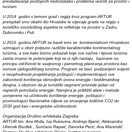
prevladavanje postojećih nedostataka i problema veznih za prostor i
turizam.
U 2014. godini s temom grad i regija kroz program ARTUR
preispitali smo obalni dio Hrvatske te utjecaje grada na regiju s
turističko sociološkog aspekta te refleksije na prostor u Zadru,
Dubrovniku i Puli.
U 2015. godinu ARTUR se bavili smo se kontinentalnom Hrvatskom
uzimajući u obzir potpuno različite karakteristike kontinentalnog
turizma, a sve kako bismo prikazali koje sve načine i tipove turizma
zaista imamo te potencijale koji se iz njih nastaju, bazirane na
principu održivosti te savjesnog i pametnog planiranja prostora kao
osnove cjelogodišnjeg turizma. Program se bavi podizanjem svijesti
o neophodnosti projektiranja poštujući i implementirajući sve
zakonitosti korištenja obnovljivih izvora energije i bioklimatskog
dizajna, s obzirom da je turistički segment privrede jedan od
najvećih potrošača energije. Namjera je približiti alate i metode
usmjerene na učinkovito korištenje energije, poštujući i
promovirajući Nacionalne ciljeve za smanjenje količine CO2 do
2030 god kao i energetske učinkovitosti.
Organizacija:Društvo arhitekata Zagreba
ARTUR tim: Ana Mrđa, Iva Rukavina, Andreja Ilijanić, Aleksandra
Uhernik Đurđek , Sunčana Rapaić, Davorka Perić, Ana Marendić
Partner: Društvo arhitekata Rijeka, Institut za turizam