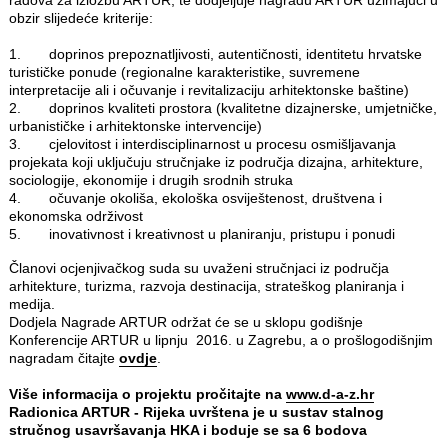
obzir slijedeće kriterije:
1. doprinos prepoznatljivosti,
autentičnosti, identitetu hrvatske
turističke ponude (regionalne karakteristike, suvremene
interpretacije ali i očuvanje i revitalizaciju arhitektonske baštine)
2. doprinos kvaliteti prostora (kvalitetne dizajnerske, umjetničke,
urbanističke i arhitektonske intervencije)
3. cjelovitost i interdisciplinarnost u procesu osmišljavanja
projekata koji uključuju stručnjake iz područja dizajna, arhitekture,
sociologije, ekonomije i drugih srodnih struka
4. očuvanje okoliša, ekološka osviještenost, društvena i
ekonomska održivost
5. inovativnost i kreativnost u planiranju, pristupu i ponudi
Članovi ocjenjivačkog suda su uvaženi stručnjaci iz područja
arhitekture, turizma, razvoja destinacija, strateškog planiranja i
medija.
Dodjela Nagrade ARTUR održat će se u sklopu godišnje
Konferencije ARTUR u lipnju 2016. u Zagrebu, a o prošlogodišnjim
nagradam čitajte
ovdje
.
Više informacija o projektu pročitajte na
www.d-a-z.hr
Radionica ARTUR - Rijeka uvrštena je u sustav stalnog
stručnog usavršavanja HKA i boduje se sa 6 bodova