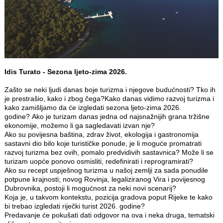
Idis Turato - Sezona ljeto-zima 2026.
Zašto se neki ljudi danas boje turizma i njegove budućnosti? Tko ih
je prestrašio, kako i zbog čega?Kako danas vidimo razvoj turizma i
kako zamišljamo da će izgledati sezona ljeto-zima 2026.
godine? Ako je turizam danas jedna od najsnažnijih grana tržišne
ekonomije, možemo li ga sagledavati izvan nje?
Ako su povijesna baština, zdrav život, ekologija i gastronomija
sastavni dio bilo koje turističke ponude, je li moguće promatrati
razvoj turizma bez ovih, pomalo predvidivih sastavnica? Može li se
turizam uopće ponovo osmisliti, redefinirati i reprogramirati?
Ako su recept uspješnog turizma u našoj zemlji za sada ponudile
potpune krajnosti; novog Rovinja, legaliziranog Vira i povijesnog
Dubrovnika, postoji li mogućnost za neki novi scenarij?
Koja je, u takvom kontekstu, pozicija gradova poput Rijeke te kako
bi trebao izgledati riječki turist 2026. godine?
Predavanje će pokušati dati odgovor na ova i neka druga, tematski