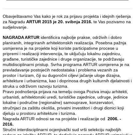
Obavještavamo Vas kako je rok za prijavu projekta i idejnih rješenja
za Nagradu
ARTUR 2015 je 20. svibnja 2016.
te Vas pozivamo na
sudjelovanje.
NAGRADA ARTUR
identificira najbolje prakse, održivih i dobro
planiranih, integriranih arhitektonskih realizacija. Posebna pažnja
usmjerena je na projekte koji koriste participativne procese u
pripremi i realizaciji intervencija, te uključuju lokalnu zajednicu,
građane, turističke zajednice i druge organizacije, te podržavaju
multidisciplinarni pristup. Svrha programa ARTUR usmjerena je na
prevladavanje postojećih nedostataka i problema vezanih za
prostor i turizam, čiji su dugoročni ciljevi jačanje uloge dizajna,
arhitekture i urbanizma, kao i doprinosa drugih kulturnih djelatnosti i
struka u održivom razvoju turizma.
Pravo podnošenja prijava na temelju ovoga Poziva imaju arhitekti,
urbanisti, arhitektonski uredi, turističke zajednice, udruge, jedinice
lokalne i područne (regionalne) samouprave, konzervatori,
stručnjaci za zaštitu okoliša, privatni investitori i drugi dionici koji
djeluju u prostoru arhitekture i turizma.
Nagrada ARTUR odnosi se na projekte i realizacije od
2006. -
2016.
Stručni interdisciplinarni ocjenjivački sud vrši selekciju najboljih
radova za izložbu ARTUR, te dodjeljuje nagradu ARTUR uzimajući u