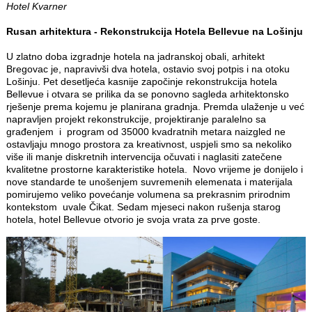
Hotel Kvarner
Rusan arhitektura - Rekonstrukcija Hotela Bellevue na Lošinju
U zlatno doba izgradnje hotela na jadranskoj obali, arhitekt
Bregovac je, napravivši dva hotela, ostavio svoj potpis i na otoku
Lošinju. Pet desetljeća kasnije započinje rekonstrukcija hotela
Bellevue i otvara se prilika da se ponovno sagleda arhitektonsko
rješenje prema kojemu je planirana gradnja. Premda ulaženje u već
napravljen projekt rekonstrukcije, projektiranje paralelno sa
građenjem i program od 35000 kvadratnih metara naizgled ne
ostavljaju mnogo prostora za kreativnost, uspjeli smo sa nekoliko
više ili manje diskretnih intervencija očuvati i naglasiti zatečene
kvalitetne prostorne karakteristike hotela. Novo vrijeme je donijelo i
nove standarde te unošenjem suvremenih elemenata i materijala
pomirujemo veliko povećanje volumena sa prekrasnim prirodnim
kontekstom uvale Čikat. Sedam mjeseci nakon rušenja starog
hotela, hotel Bellevue otvorio je svoja vrata za prve goste.