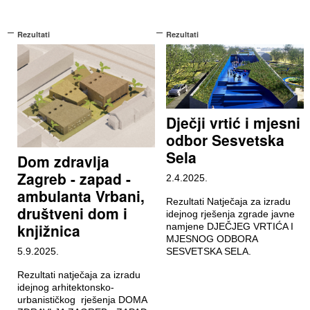
Rezultati
Rezultati
Dječji vrtić i mjesni
odbor Sesvetska
Sela
Dom zdravlja
Zagreb - zapad -
2.4.2025.
ambulanta Vrbani,
Rezultati Natječaja za izradu
društveni dom i
idejnog rješenja zgrade javne
knjižnica
namjene DJEČJEG VRTIĆA I
MJESNOG ODBORA
5.9.2025.
SESVETSKA SELA.
Rezultati natječaja za izradu
idejnog arhitektonsko-
urbanističkog rješenja DOMA