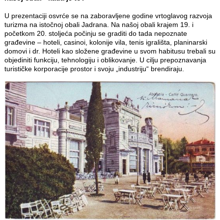
U prezentaciji osvrće se na zaboravljene godine vrtoglavog razvoja
turizma na istočnoj obali Jadrana. Na našoj obali krajem 19. i
početkom 20. stoljeća počinju se graditi do tada nepoznate
građevine – hoteli, casinoi, kolonije vila, tenis igrališta, planinarski
domovi i dr. Hoteli kao složene građevine u svom habitusu trebali su
objediniti funkciju, tehnologiju i oblikovanje. U cilju prepoznavanja
turističke korporacije prostor i svoju „industriju“ brendiraju.