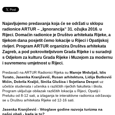
Najavljujemo predavanja koja će se održati u sklopu
radionice ARTUR – „Ignorancija“ 31. ožujka 2016. u
Rijeci. Domaćin radionice je Društvo arhitekata Rijeke, a
tijekom dana posjetit ćemo lokacije u Rijeci i Opatijskoj
rivijeri. Program ARTUR organizira Društva arhitekata
Zagreb, a pod pokroviteljstvom Grada Rijeke i u suradnji
s Odjelom za kulturu Grada Rijeke i Muzejom za modernu
i suvremenu umjetnost u Rijeci.
Predavači na ARTUR Radionici Rijeka su
Maroje Mrduljaš, Idis
Turato, Jasenka Kranjčević, Rusan arhitektura, Lidija Butković
Mićin, Dobrila Kraljić, Siniša Glušica i Svjetlana Despot
uz
učešće studenata i učenika s različitih riječkih fakulteta i škola.
Program uključuje obilazak različitih lokacija u Rijeci, Opatiji i
Preluku od 8-12 sati, a izlaganja te interaktivne radionica održavaju
se u Društvu arhitekata Rijeke od 12-16 sati.
Jasenka Kranjčević - Vrtoglave godine razvoja turizma na
našoj obali - kada je to?