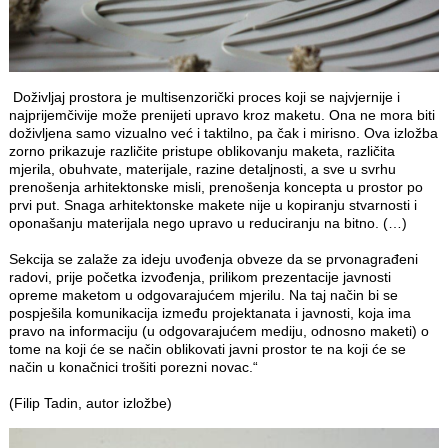
Doživljaj prostora je multisenzorički proces koji se najvjernije i
najprijemčivije može prenijeti upravo kroz maketu. Ona ne mora biti
doživljena samo vizualno već i taktilno, pa čak i mirisno. Ova izložba
zorno prikazuje različite pristupe oblikovanju maketa, različita
mjerila, obuhvate, materijale, razine detaljnosti, a sve u svrhu
prenošenja arhitektonske misli, prenošenja koncepta u prostor po
prvi put. Snaga arhitektonske makete nije u kopiranju stvarnosti i
oponašanju materijala nego upravo u reduciranju na bitno. (…)
Sekcija se zalaže za ideju uvođenja obveze da se prvonagrađeni
radovi, prije početka izvođenja, prilikom prezentacije javnosti
opreme maketom u odgovarajućem mjerilu. Na taj način bi se
pospješila komunikacija između projektanata i javnosti, koja ima
pravo na informaciju (u odgovarajućem mediju, odnosno maketi) o
tome na koji će se način oblikovati javni prostor te na koji će se
način u konačnici trošiti porezni novac.“
(Filip Tadin, autor izložbe)