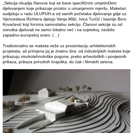
„Sekcija okuplja članove koji se bave specifičnim umjetničkim
djelovanjem koje prikazuje prostor u umanjenom mjerilu. Maketari
sudjeluju u radu ULUPUH-a od samih početaka djelovanja gdje uz
Vjenceslava Richtera djeluju Vanja Milić, Ivica Turčić i kasnije Boro
Kovačević koji formira samostalnu sekciju. Članovi sekcije su od
osnutka djelovali ne samo lokalno već i na svjetskoj, osobito
zapadno-europskoj sceni. (…)
Tradicionalno se maketa veže uz prezentaciju arhitektonskih
projekata, ali primjena joj je znatno šira: od industrijskih maketa koje
prikazuju visokotehnološke pogone, preko arheoloških i povijesnih
prikaza, prikaza prirodnih krajolika, do čak i filmskih setova.