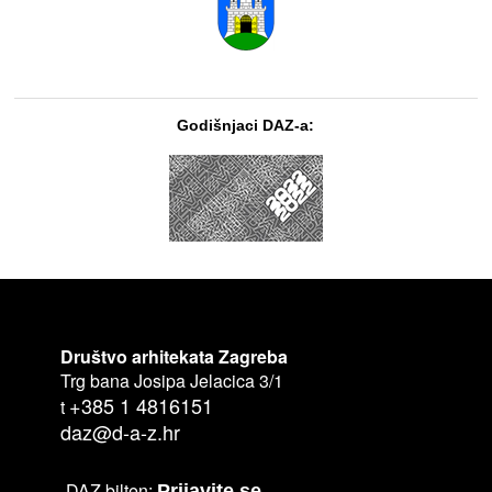
Godišnjaci DAZ-a:
Društvo arhitekata Zagreba
Trg bana Josipa Jelacica 3/1
+385 1 4816151
t
daz@d-a-z.hr
DAZ bilten:
Prijavite se