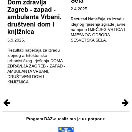
Sela
Dom zdravlja
Zagreb - zapad -
2.4.2025.
ambulanta Vrbani,
Rezultati Natječaja za izradu
društveni dom i
idejnog rješenja zgrade javne
knjižnica
namjene DJEČJEG VRTIĆA I
MJESNOG ODBORA
5.9.2025.
SESVETSKA SELA.
Rezultati natječaja za izradu
idejnog arhitektonsko-
urbanističkog rješenja DOMA
ZDRAVLJA ZAGREB - ZAPAD -
AMBULANTA VRBANI,
DRUŠTVENI DOM I
KNJIŽNICA.
Program DAZ-a realiziran je uz potporu: