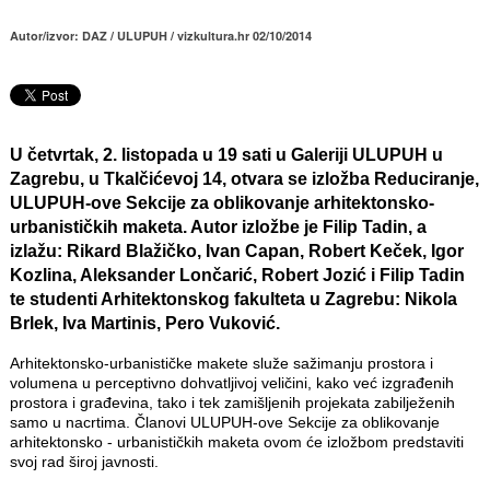
Autor/izvor: DAZ / ULUPUH / vizkultura.hr 02/10/2014
U četvrtak,
2. listopada u 19 sati u Galeriji ULUPUH u
Zagrebu, u Tkalčićevoj 14
, otvara se izložba Reduciranje,
ULUPUH-ove Sekcije za oblikovanje arhitektonsko-
urbanističkih maketa. Autor izložbe je
Filip Tadin
, a
izlažu:
Rikard Blažičko, Ivan Capan, Robert Keček, Igor
Kozlina, Aleksander Lončarić, Robert Jozić i Filip Tadin
te studenti Arhitektonskog fakulteta u Zagrebu: Nikola
Brlek, Iva Martinis, Pero Vuković
.
Arhitektonsko-urbanističke makete služe sažimanju prostora i
volumena u perceptivno dohvatljivoj veličini, kako već izgrađenih
prostora i građevina, tako i tek zamišljenih projekata zabilježenih
samo u nacrtima. Članovi ULUPUH-ove Sekcije za oblikovanje
arhitektonsko - urbanističkih maketa ovom će izložbom predstaviti
svoj rad široj javnosti.