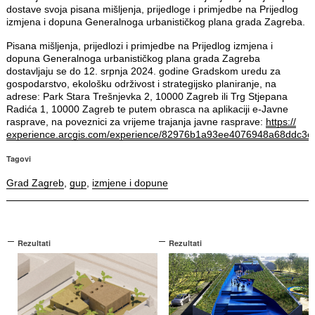
dostave svoja pisana mišljenja, prijedloge i primjedbe na Prijedlog
izmjena i dopuna Generalnoga urbanističkog plana grada Zagreba.
Pisana mišljenja, prijedlozi i primjedbe na Prijedlog izmjena i
dopuna Generalnoga urbanističkog plana grada Zagreba
dostavljaju se do 12. srpnja 2024. godine Gradskom uredu za
gospodarstvo, ekološku održivost i strategijsko planiranje, na
adrese: Park Stara Trešnjevka 2, 10000 Zagreb ili Trg Stjepana
Radića 1, 10000 Zagreb te putem obrasca na aplikaciji e-Javne
rasprave, na poveznici za vrijeme trajanja javne rasprave:
https://
experience.arcgis.com/experience/82976b1a93ee4076948a68ddc3c1
Tagovi
Grad Zagreb
,
gup
,
izmjene i dopune
Rezultati
Rezultati