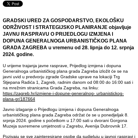
GRADSKI URED ZA GOSPODARSTVO, EKOLOŠKU
ODRŽIVOST I STRATEGIJSKO PLANIRANJE objavljuje
JAVNU RASPRAVU O PRIJEDLOGU IZMJENA I
DOPUNA GENERALNOGA URBANISTIČKOG PLANA
GRADA ZAGREBA u vremenu od 28. lipnja do 12. srpnja
2024. godine.
U vrijeme trajanja javne rasprave, Prijedlog izmjena i dopuna
Generalnoga urbanističkog plana grada Zagreba izložit će se na
javni uvid u predvorju zgrade Gradske uprave na lokaciji Trg
Stjepana Radića 1, Zagreb, radnim danom od 08:00 do 16:00 sati i
na mrežnim stranicama Grada Zagreba, na linku:
https://zagreb.hr/izmjene-i-dopune-generalnog- urbanistickog-
plana-gr/187664
Javno izlaganje o Prijedlogu izmjena i dopuna Generalnoga
urbanističkog plana grada Zagreba održat će se u ponedjeljak 8.
srpnja 2024. godine s početkom u 17:00 sati u dvorani Gorgona
Muzeja suvremene umjetnosti u Zagrebu, Avenija Dubrovnik 17.
Pozivaju se sve zainteresirane osobe da sudjeluju u javnoj raspravi i