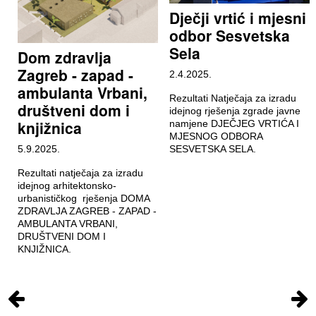
Dječji vrtić i mjesni
odbor Sesvetska
Sela
Dom zdravlja
Zagreb - zapad -
2.4.2025.
ambulanta Vrbani,
Rezultati Natječaja za izradu
društveni dom i
idejnog rješenja zgrade javne
knjižnica
namjene DJEČJEG VRTIĆA I
MJESNOG ODBORA
5.9.2025.
SESVETSKA SELA.
Rezultati natječaja za izradu
idejnog arhitektonsko-
urbanističkog rješenja DOMA
ZDRAVLJA ZAGREB - ZAPAD -
AMBULANTA VRBANI,
DRUŠTVENI DOM I
KNJIŽNICA.