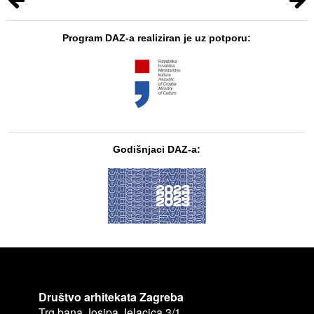
Program DAZ-a realiziran je uz potporu:
Godišnjaci DAZ-a:
Društvo arhitekata Zagreba
Trg bana Josipa Jelacica 3/1