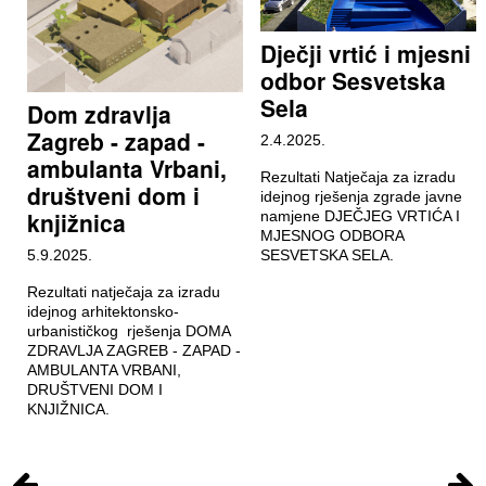
Dječji vrtić i mjesni
odbor Sesvetska
Sela
Dom zdravlja
Zagreb - zapad -
2.4.2025.
ambulanta Vrbani,
Rezultati Natječaja za izradu
društveni dom i
idejnog rješenja zgrade javne
knjižnica
namjene DJEČJEG VRTIĆA I
MJESNOG ODBORA
5.9.2025.
SESVETSKA SELA.
Rezultati natječaja za izradu
idejnog arhitektonsko-
urbanističkog rješenja DOMA
ZDRAVLJA ZAGREB - ZAPAD -
AMBULANTA VRBANI,
DRUŠTVENI DOM I
KNJIŽNICA.