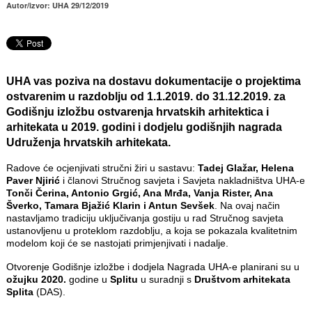
Autor/izvor: UHA 29/12/2019
UHA vas poziva na dostavu dokumentacije o projektima
ostvarenim u razdoblju od 1.1.2019. do 31.12.2019. za
Godišnju izložbu ostvarenja hrvatskih arhitektica i
arhitekata u 2019. godini i dodjelu godišnjih nagrada
Udruženja hrvatskih arhitekata.
Radove će ocjenjivati stručni žiri u sastavu:
Tadej Glažar, Helena
Paver Njirić
i članovi Stručnog savjeta i Savjeta nakladništva UHA-e
Tonči Čerina, Antonio Grgić, Ana Mrđa, Vanja Rister, Ana
Šverko, Tamara Bjažić Klarin i Antun Sevšek
. Na ovaj način
nastavljamo tradiciju uključivanja gostiju u rad Stručnog savjeta
ustanovljenu u proteklom razdoblju, a koja se pokazala kvalitetnim
modelom koji će se nastojati primjenjivati i nadalje.
Otvorenje Godišnje izložbe i dodjela Nagrada UHA-e planirani su u
ožujku 2020.
godine u
Splitu
u suradnji s
Društvom arhitekata
Splita
(DAS).