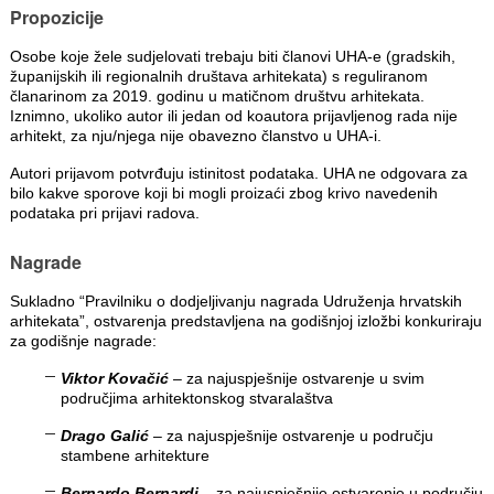
Propozicije
Osobe koje žele sudjelovati trebaju biti članovi UHA-e (gradskih,
županijskih ili regionalnih društava arhitekata) s reguliranom
članarinom za 2019. godinu u matičnom društvu arhitekata.
Iznimno, ukoliko autor ili jedan od koautora prijavljenog rada nije
arhitekt, za nju/njega nije obavezno članstvo u UHA-i.
Autori prijavom potvrđuju istinitost podataka. UHA ne odgovara za
bilo kakve sporove koji bi mogli proizaći zbog krivo navedenih
podataka pri prijavi radova.
Nagrade
Sukladno “Pravilniku o dodjeljivanju nagrada Udruženja hrvatskih
arhitekata”, ostvarenja predstavljena na godišnjoj izložbi konkuriraju
za godišnje nagrade:
Viktor Kovačić
– za najuspješnije ostvarenje u svim
područjima arhitektonskog stvaralaštva
Drago Galić
– za najuspješnije ostvarenje u području
stambene arhitekture
Bernardo Bernardi
– za najuspješnije ostvarenje u području