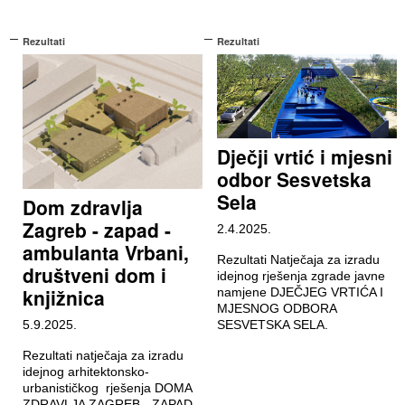
Rezultati
Rezultati
Dječji vrtić i mjesni
odbor Sesvetska
Sela
Dom zdravlja
Zagreb - zapad -
2.4.2025.
ambulanta Vrbani,
Rezultati Natječaja za izradu
društveni dom i
idejnog rješenja zgrade javne
knjižnica
namjene DJEČJEG VRTIĆA I
MJESNOG ODBORA
5.9.2025.
SESVETSKA SELA.
Rezultati natječaja za izradu
idejnog arhitektonsko-
urbanističkog rješenja DOMA
ZDRAVLJA ZAGREB - ZAPAD -