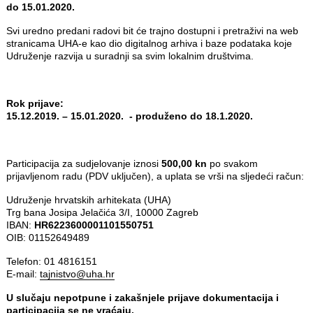
do 15.01.2020.
Svi uredno predani radovi bit će trajno dostupni i pretraživi na web
stranicama UHA-e kao dio digitalnog arhiva i baze podataka koje
Udruženje razvija u suradnji sa svim lokalnim društvima.
Rok prijave:
15.12.2019. – 15.01.2020. - produženo do 18.1.2020.
Participacija za sudjelovanje iznosi
500,00 kn
po svakom
prijavljenom radu (PDV uključen), a uplata se vrši na sljedeći račun:
Udruženje hrvatskih arhitekata (UHA)
Trg bana Josipa Jelačića 3/I, 10000 Zagreb
IBAN:
HR6223600001101550751
OIB: 01152649489
Telefon: 01 4816151
E-mail:
tajnistvo@uha.hr
U slučaju nepotpune i zakašnjele prijave dokumentacija i
participacija se ne vraćaju.