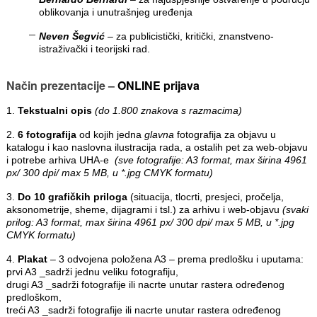
oblikovanja i unutrašnjeg uređenja
Neven Šegvić
– za publicistički, kritički, znanstveno-
istraživački i teorijski rad.
Način prezentacije –
ONLINE prijava
1.
Tekstualni opis
(do 1.800 znakova s razmacima)
2.
6 fotografija
od kojih jedna
glavna
fotografija za objavu u
katalogu i kao naslovna ilustracija rada, a ostalih pet za web-objavu
i potrebe arhiva UHA-e
(sve fotografije: A3 format, max širina 4961
px/ 300 dpi/ max 5 MB, u *.jpg CMYK formatu)
3.
Do 10 grafičkih priloga
(situacija, tlocrti, presjeci, pročelja,
aksonometrije, sheme, dijagrami i tsl.) za arhivu i web-objavu
(svaki
prilog: A3 format, max širina 4961 px/ 300 dpi/ max 5 MB, u *.jpg
CMYK formatu)
4.
Plakat
– 3 odvojena položena A3 – prema predlošku i uputama:
prvi A3 _sadrži jednu veliku fotografiju,
drugi A3 _sadrži fotografije ili nacrte unutar rastera određenog
predloškom,
treći A3 _sadrži fotografije ili nacrte unutar rastera određenog