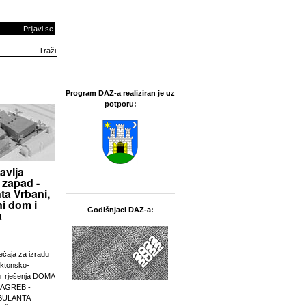
Prijavi se
Program DAZ-a realiziran je uz
potporu:
avlja
 zapad -
ta Vrbani,
i dom i
Godišnjaci DAZ-a:
a
ječaja za izradu
ektonsko-
g rješenja DOMA
ZAGREB -
BULANTA