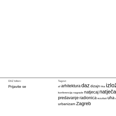
DAZ bilten:
Tagovi:
izlo
daz
arhitektura
dizajn
Prijavite se
af
hka
natječa
natjecaj
konferencija
nagrade
predavanje
radionica
uha
rezultati
Zagreb
urbanizam