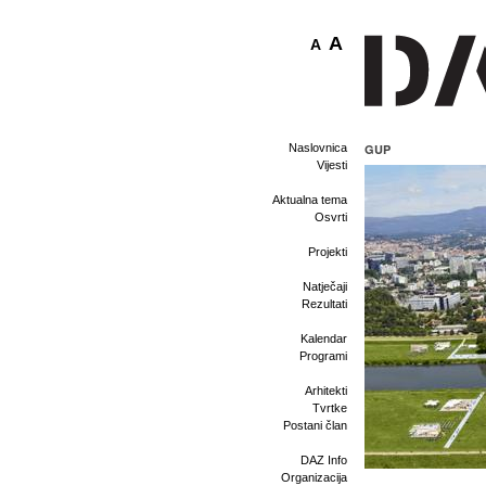
A
A
Naslovnica
GUP
Vijesti
Aktualna tema
Osvrti
Projekti
Natječaji
Rezultati
Kalendar
Programi
Arhitekti
Tvrtke
Postani član
DAZ Info
Organizacija