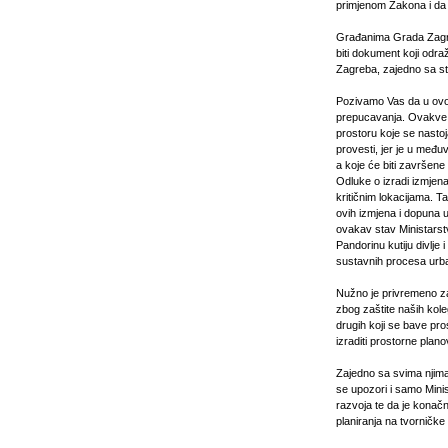
primjenom Zakona i da 
Građanima Grada Zagre
biti dokument koji odr
Zagreba, zajedno sa str
Pozivamo Vas da u ovo 
prepucavanja. Ovakve 
prostoru koje se nasto
provesti, jer je u međ
a koje će biti završen
Odluke o izradi izmjen
kritičnim lokacijama. T
ovih izmjena i dopuna 
ovakav stav Ministarst
Pandorinu kutiju divlje
sustavnih procesa urb
Nužno je privremeno za
zbog zaštite naših kole
drugih koji se bave pro
izraditi prostorne planov
Zajedno sa svima njima
se upozori i samo Mini
razvoja te da je konač
planiranja na tvorničke