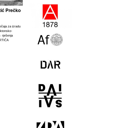
rtić Prečko
ječaja za izradu
ektonsko-
g rješenja
RTIĆA