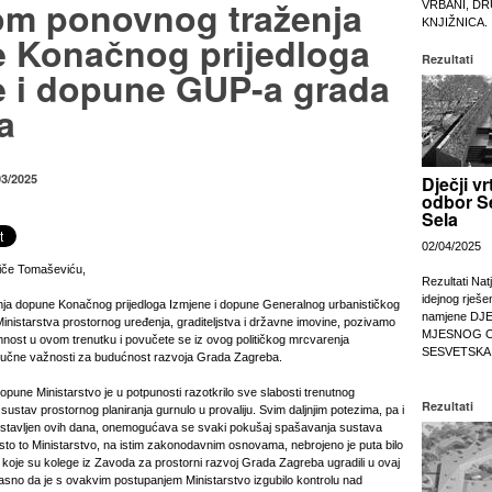
m ponovnog traženja
VRBANI, DR
KNJIŽNICA.
 Konačnog prijedloga
Rezultati
e i dopune GUP-a grada
a
03/2025
Dječji vr
odbor S
Sela
02/04/2025
iče Tomaševiću,
Rezultati Nat
idejnog rješe
ja dopune Konačnog prijedloga Izmjene i dopune Generalnog urbanističkog
namjene DJ
inistarstva prostornog uređenja, graditeljstva i državne imovine, pozivamo
MJESNOG 
ost u ovom trenutku i povučete se iz ovog političkog mrcvarenja
SESVETSKA
ljučne važnosti za budućnost razvoja Grada Zagreba.
pune Ministarstvo je u potpunosti razotkrilo sve slabosti trenutnog
Rezultati
ustav prostornog planiranja gurnulo u provaliju. Svim daljnjim potezima, pa i
dostavljen ovih dana, onemogućava se svaki pokušaj spašavanja sustava
Isto to Ministarstvo, na istim zakonodavnim osnovama, nebrojeno je puta bilo
oje su kolege iz Zavoda za prostorni razvoj Grada Zagreba ugradili u ovaj
asno da je s ovakvim postupanjem Ministarstvo izgubilo kontrolu nad