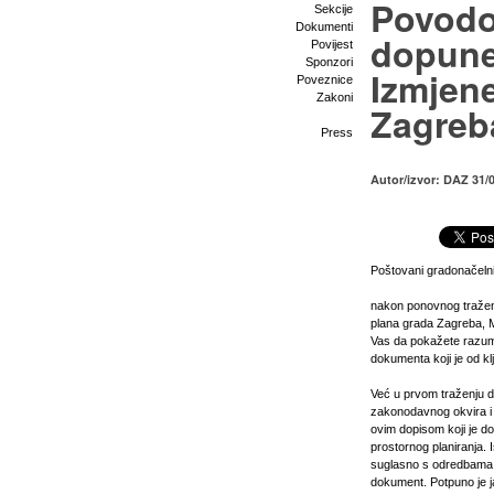
Povodo
Sekcije
Dokumenti
dopune
Povijest
Sponzori
Izmjen
Poveznice
Zakoni
Zagreb
Press
Autor/izvor: DAZ 31/
Poštovani gradonačeln
nakon ponovnog tražen
plana grada Zagreba, M
Vas da pokažete razumn
dokumenta koji je od k
Već u prvom traženju do
zakonodavnog okvira i s
ovim dopisom koji je 
prostornog planiranja. 
suglasno s odredbama k
dokument. Potpuno je j