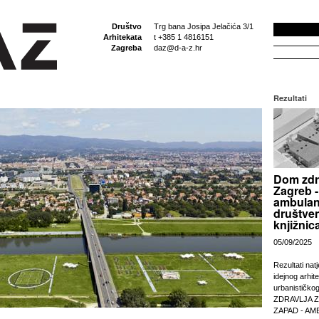
Društvo
Trg bana Josipa Jelačića 3/1
Arhitekata
t +385 1 4816151
Zagreba
daz@d-a-z.hr
Rezultati
Dom zdr
Zagreb -
ambulan
društven
knjižnic
05/09/2025
Rezultati nat
idejnog arhit
urbanističko
ZDRAVLJA 
ZAPAD - AM