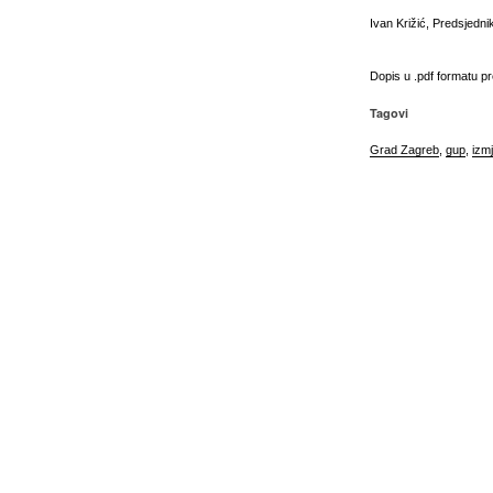
Ivan Križić, Predsjedn
Dopis u .pdf formatu p
Tagovi
Grad Zagreb
,
gup
,
izm