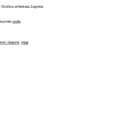
ik Društva arhitekata Zagreba
reuzmite
ovdje
.
jene i dopune
,
mpgi