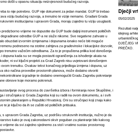
smo došli u opasnu situaciju neizvjesnosti budućeg razvoja.
Dječji v
ba to nije potrebno. GUP nije dokument za jedan mandat. GUP bi trebao
ažava viziju budućeg razvoja, a trenutno te vizije nemamo. Građani Grada
05/02/2025
ukovnim institucijama i upravom Grada, moraju zajedno tu viziju usuglasiti.
Rezultati nat
predizborno vrijeme ne dopustite da GUP bude daljnji instrument političkih
idejnog arhit
degradirane odredbe GUP-a ne služe nikome. Sve negativne zahvate u
urbanističko
jalo obuzdati izvornim izmjenama i dopunama ionako neće biti moguće
DJEČJEG V
uvremenu podneseno na stotine zahtjeva za građevinske i lokacijske dozvole,
PREČKO.
e po trenutno važećim odredbama. Za to je propuštena prilika kod donošenja
a i dopuna kada su se mogla postaviti ograničenja za ishođenje akata na
akođer, ni svi ključni projekti za Grad Zagreb nisu uvjetovani donošenjem
u ovom trenutku. Ovakav tekst konačnog prijedloga izmjena i dopuna, uz
va oko načina provedbe prostornih planova, može dodatno otvoriti
 i nekontrolirane izgradnje te dodatno onemogućiti Gradu Zagrebu pokretanje
ane obnove koje moramo pokrenuti.
ustavljanje ovog procesa do završetka izbora i formiranja nove Skupštine, i
ga i stručnjaka iz Grada Zagreba koji su radili na ovom dokumentu, a i svih
stornim planiranjem u Republici Hrvatskoj. Oni su stručnjaci koji znaju kako
e te je ključno da ih se zaštiti od političkih pritisaka.
, s upravom Grada Zagreba, uz podršku strukovnih institucija, nužno je da
starstvo kako je ovaj zakonodavni okvir poguban za planiranje bilo kakvog
no vrijeme da svi zajedno sjednemo za stol i vratimo sustav prostornog
 postavke.