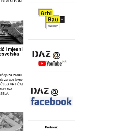
UŠTVENI DOM I
tić i mjesni
esvetska
ječaja za izradu
nja zgrade javne
EČJEG VRTIĆA I
ODBORA
 SELA.
Partneri: