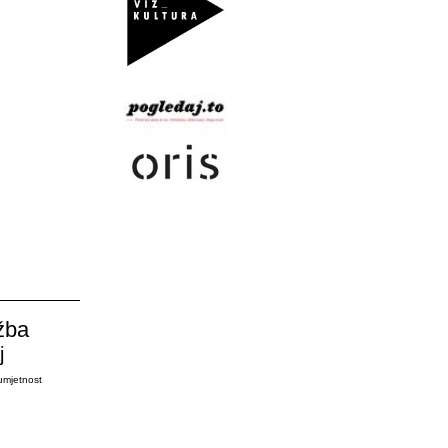
žba
j
umjetnost