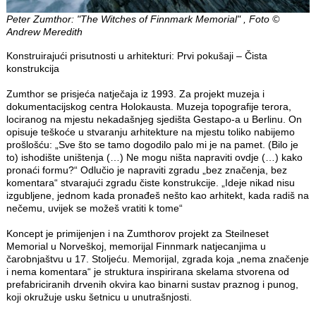
Peter Zumthor: "The Witches of Finnmark Memorial" , Foto ©
Andrew Meredith
Konstruirajući prisutnosti u arhitekturi: Prvi pokušaji – Čista
konstrukcija
Zumthor se prisjeća natječaja iz 1993. Za projekt muzeja i
dokumentacijskog centra Holokausta. Muzeja topografije terora,
lociranog na mjestu nekadašnjeg sjedišta Gestapo-a u Berlinu. On
opisuje teškoće u stvaranju arhitekture na mjestu toliko nabijemo
prošlošću: „Sve što se tamo dogodilo palo mi je na pamet. (Bilo je
to) ishodište uništenja (…) Ne mogu ništa napraviti ovdje (…) kako
pronaći formu?“ Odlučio je napraviti zgradu „bez značenja, bez
komentara“ stvarajući zgradu čiste konstrukcije. „Ideje nikad nisu
izgubljene, jednom kada pronađeš nešto kao arhitekt, kada radiš na
nečemu, uvijek se možeš vratiti k tome“
Koncept je primijenjen i na Zumthorov projekt za Steilneset
Memorial u Norveškoj, memorijal Finnmark natjecanjima u
čarobnjaštvu u 17. Stoljeću. Memorijal, zgrada koja „nema značenje
i nema komentara“ je struktura inspirirana skelama stvorena od
prefabriciranih drvenih okvira kao binarni sustav praznog i punog,
koji okružuje usku šetnicu u unutrašnjosti.