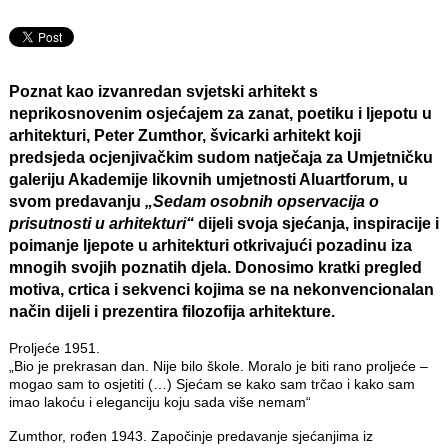
Poznat kao izvanredan svjetski arhitekt s
neprikosnovenim osjećajem za zanat, poetiku i ljepotu u
arhitekturi,
Peter Zumthor
, švicarki arhitekt koji
predsjeda ocjenjivačkim sudom natječaja za Umjetničku
galeriju Akademije likovnih umjetnosti
Aluartforum
, u
svom predavanju
„Sedam osobnih opservacija o
prisutnosti u arhitekturi“
dijeli svoja sjećanja, inspiracije i
poimanje ljepote u arhitekturi otkrivajući pozadinu iza
mnogih svojih poznatih djela. Donosimo kratki pregled
motiva, crtica i sekvenci kojima se na nekonvencionalan
način dijeli i prezentira filozofija arhitekture.
Proljeće 1951.
„Bio je prekrasan dan. Nije bilo škole. Moralo je biti rano proljeće –
mogao sam to osjetiti (…) Sjećam se kako sam trčao i kako sam
imao lakoću i eleganciju koju sada više nemam“
Zumthor, rođen 1943. Započinje predavanje sjećanjima iz