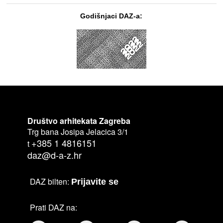
Godišnjaci DAZ-a:
Društvo arhitekata Zagreba
Trg bana Josipa Jelacica 3/1
+385 1 4816151
t
daz@d-a-z.hr
DAZ bilten:
Prijavite se
Prati DAZ na: