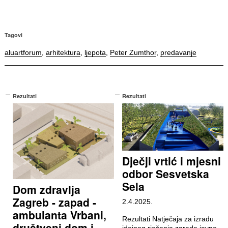
Tagovi
aluartforum
,
arhitektura
,
ljepota
,
Peter Zumthor
,
predavanje
Rezultati
Rezultati
Dječji vrtić i mjesni
odbor Sesvetska
Sela
Dom zdravlja
Zagreb - zapad -
2.4.2025.
ambulanta Vrbani,
Rezultati Natječaja za izradu
društveni dom i
idejnog rješenja zgrade javne