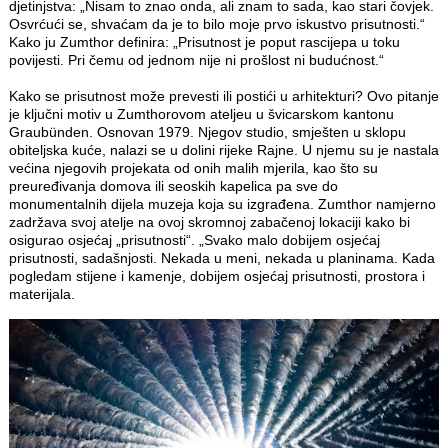
djetinjstva: „Nisam to znao onda, ali znam to sada, kao stari čovjek.
Osvrćući se, shvaćam da je to bilo moje prvo iskustvo prisutnosti.“
Kako ju Zumthor definira: „Prisutnost je poput rascijepa u toku
povijesti. Pri čemu od jednom nije ni prošlost ni budućnost.“
Kako se prisutnost može prevesti ili postići u arhitekturi? Ovo pitanje
je ključni motiv u Zumthorovom ateljeu u švicarskom kantonu
Graubünden. Osnovan 1979. Njegov studio, smješten u sklopu
obiteljska kuće, nalazi se u dolini rijeke Rajne. U njemu su je nastala
većina njegovih projekata od onih malih mjerila, kao što su
preuređivanja domova ili seoskih kapelica pa sve do
monumentalnih dijela muzeja koja su izgrađena. Zumthor namjerno
zadržava svoj atelje na ovoj skromnoj zabačenoj lokaciji kako bi
osigurao osjećaj „prisutnosti“. „Svako malo dobijem osjećaj
prisutnosti, sadašnjosti. Nekada u meni, nekada u planinama. Kada
pogledam stijene i kamenje, dobijem osjećaj prisutnosti, prostora i
materijala.