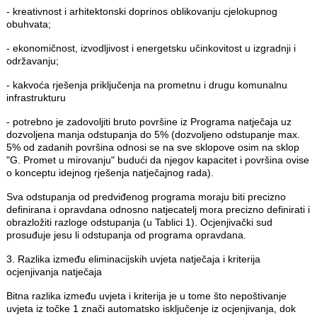
- kreativnost i arhitektonski doprinos oblikovanju cjelokupnog
obuhvata;
- ekonomičnost, izvodljivost i energetsku učinkovitost u izgradnji i
održavanju;
- kakvoća rješenja priključenja na prometnu i drugu komunalnu
infrastrukturu
- potrebno je zadovoljiti bruto površine iz Programa natječaja uz
dozvoljena manja odstupanja do 5% (dozvoljeno odstupanje max.
5% od zadanih površina odnosi se na sve sklopove osim na sklop
"G. Promet u mirovanju" budući da njegov kapacitet i površina ovise
o konceptu idejnog rješenja natječajnog rada).
Sva odstupanja od predviđenog programa moraju biti precizno
definirana i opravdana odnosno natjecatelj mora precizno definirati i
obrazložiti razloge odstupanja (u Tablici 1). Ocjenjivački sud
prosuđuje jesu li odstupanja od programa opravdana.
3. Razlika između eliminacijskih uvjeta natječaja i kriterija
ocjenjivanja natječaja
Bitna razlika između uvjeta i kriterija je u tome što nepoštivanje
uvjeta iz točke 1 znači automatsko isključenje iz ocjenjivanja, dok