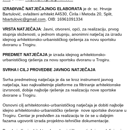
IZRAĐIVAČ NATJEČAJNOG ELABORATA
je dr. sc. Hrvoje
Bartulović, ovlašteni arhitekt A4530, Ćirila i Metoda 20, Split,
hbartulovic@gmail.com
, OIB: 16961091334
VRSTA NATJEČAJA
: Javni, otvoreni, opći, za realizaciju, prvog
stupnja složenosti, u jednom stupnju, anonimni natječaj za izradu
idejnog arhitektonsko-urbanističkog rješenja za novu sportsku
dvoranu u Trogiru.
PREDMET NATJEČAJA
je izrada idejnog arhitektonsko-
urbanističkog rješenja za novu sportsku dvoranu u Trogiru.
SVRHA I CILJ PROVEDBE JAVNOG NATJEČAJA
Svrha predmetnog natječaja je da se kroz instrument javnog
natječaja, kao najkvalitetnije platforme za filtriranje arhitektonske
izvrsnosti, dobije najbolje rješenje za realizaciju nove sportske
dvorane u Trogiru.
Osnovni cilj arhitektonsko-urbanističkog natječaja je dobiti najbolje
idejno arhitektonsko-urbanističko rješenje nove sportske dvorane u
Trogiru. Centar je predviđen za realizaciju te će se u daljnjim
fazama ugovoriti izrada projektno-tehničke dokumentacije.