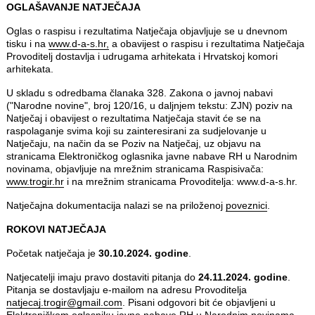
OGLAŠAVANJE NATJEČAJA
Oglas o raspisu i rezultatima Natječaja objavljuje se u dnevnom
tisku i na
www.d-a-s.hr,
a obavijest o raspisu i rezultatima Natječaja
Provoditelj dostavlja i udrugama arhitekata i Hrvatskoj komori
arhitekata.
U skladu s odredbama članaka 328. Zakona o javnoj nabavi
("Narodne novine", broj 120/16, u daljnjem tekstu: ZJN) poziv na
Natječaj i obavijest o rezultatima Natječaja stavit će se na
raspolaganje svima koji su zainteresirani za sudjelovanje u
Natječaju, na način da se Poziv na Natječaj, uz objavu na
stranicama Elektroničkog oglasnika javne nabave RH u Narodnim
novinama, objavljuje na mrežnim stranicama Raspisivača:
www.trogir.hr
i na mrežnim stranicama Provoditelja: www.d-a-s.hr.
Natječajna dokumentacija nalazi se na priloženoj
poveznici
.
ROKOVI NATJEČAJA
Početak natječaja je
30.10.2024. godine
.
Natjecatelji imaju pravo dostaviti pitanja do
24.11.2024. godine
.
Pitanja se dostavljaju e‐mailom na adresu Provoditelja
natjecaj.trogir@gmail.com
. Pisani odgovori bit će objavljeni u