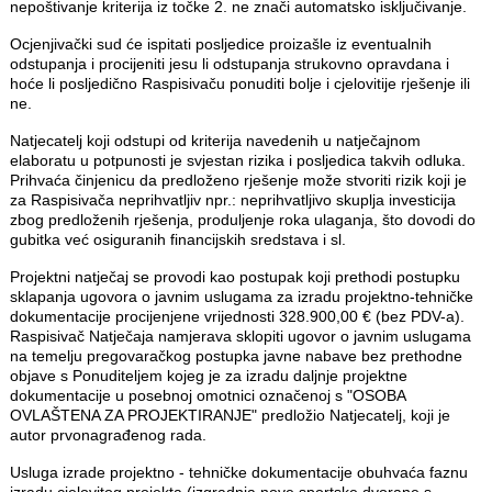
nepoštivanje kriterija iz točke 2. ne znači automatsko isključivanje.
Ocjenjivački sud će ispitati posljedice proizašle iz eventualnih
odstupanja i procijeniti jesu li odstupanja strukovno opravdana i
hoće li posljedično Raspisivaču ponuditi bolje i cjelovitije rješenje ili
ne.
Natjecatelj koji odstupi od kriterija navedenih u natječajnom
elaboratu u potpunosti je svjestan rizika i posljedica takvih odluka.
Prihvaća činjenicu da predloženo rješenje može stvoriti rizik koji je
za Raspisivača neprihvatljiv npr.: neprihvatljivo skuplja investicija
zbog predloženih rješenja, produljenje roka ulaganja, što dovodi do
gubitka već osiguranih financijskih sredstava i sl.
Projektni natječaj se provodi kao postupak koji prethodi postupku
sklapanja ugovora o javnim uslugama za izradu projektno-tehničke
dokumentacije procijenjene vrijednosti 328.900,00 € (bez PDV-a).
Raspisivač Natječaja namjerava sklopiti ugovor o javnim uslugama
na temelju pregovaračkog postupka javne nabave bez prethodne
objave s Ponuditeljem kojeg je za izradu daljnje projektne
dokumentacije u posebnoj omotnici označenoj s "OSOBA
OVLAŠTENA ZA PROJEKTIRANJE" predložio Natjecatelj, koji je
autor prvonagrađenog rada.
Usluga izrade projektno - tehničke dokumentacije obuhvaća faznu