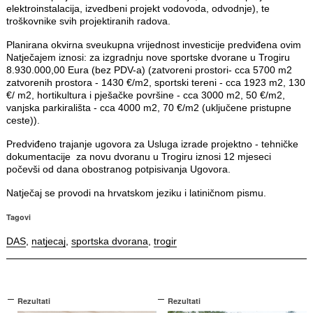
elektroinstalacija, izvedbeni projekt vodovoda, odvodnje), te
troškovnike svih projektiranih radova.
Planirana okvirna sveukupna vrijednost investicije predviđena ovim
Natječajem iznosi: za izgradnju nove sportske dvorane u Trogiru
8.930.000,00 Eura (bez PDV-a) (zatvoreni prostori- cca 5700 m2
zatvorenih prostora - 1430 €/m2, sportski tereni - cca 1923 m2, 130
€/ m2, hortikultura i pješačke površine - cca 3000 m2, 50 €/m2,
vanjska parkirališta - cca 4000 m2, 70 €/m2 (uključene pristupne
ceste)).
Predviđeno trajanje ugovora za Usluga izrade projektno - tehničke
dokumentacije za novu dvoranu u Trogiru iznosi 12 mjeseci
počevši od dana obostranog potpisivanja Ugovora.
Natječaj se provodi na hrvatskom jeziku i latiničnom pismu.
Tagovi
DAS
,
natjecaj
,
sportska dvorana
,
trogir
Rezultati
Rezultati