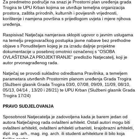
Za predmetno područje na snazi je Prostorni plan uređenja grada
Trogira te UPU Krban kojima se utvrđuje temeljna organizacija
prostora, zaštita prirodnih, kulturnih i povijesnih vrijednosti,
korištenje i namjena površina s prijedlogom uvjeta i mjere njihova
uređenja.
Raspisivač Natječaja namjerava sklopiti ugovor o javnim uslugama
na temelju pregovaračkog postupka javne nabave bez prethodne
objave s Ponuditeljem kojeg je za izradu daljnje projektne
dokumentacije u posebnoj omotnici označenoj s “OSOBA
OVLAŠTENA ZA PROJEKTIRANJE” predložio Natjecatelj, koji je
autor prvonagrađenog rada.
Natječaj se provodi sukladno odredbama Pravilnika, a temeljem
parametara utvrđenih Prostornim planom uređenja Grada Trogira
(Službeni glasnik Grada Trogira 03/0, 07/08, 09/09, 11/09, 08/10,
05/13, 04/14 , 13/20 i 28/21) te UPU Krban (Službeni glasnik Grada
Trogira 17/24)
PRAVO SUDJELOVANJA
Sposobnost Natjecatelja je zadovoljena kada je barem jedan od
autora Natječajnog rada ovlašteni arhitekt. Ostali autori mogu biti
ovlašteni arhitekti, ovlašteni arhitekti urbanisti, krajobrazni arhitekti,
dipl. ing. arh., mag. ing. arch. ili studenti arhitekture ili bilo koja