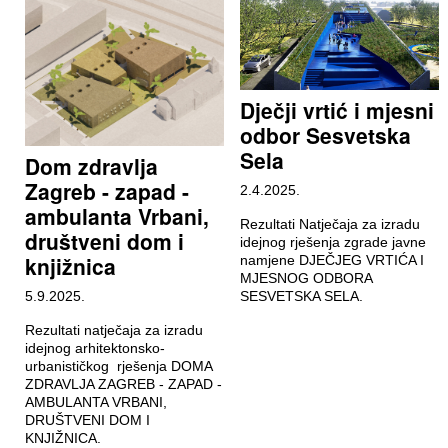
Dječji vrtić i mjesni
odbor Sesvetska
Sela
Dom zdravlja
Zagreb - zapad -
2.4.2025.
ambulanta Vrbani,
Rezultati Natječaja za izradu
društveni dom i
idejnog rješenja zgrade javne
knjižnica
namjene DJEČJEG VRTIĆA I
MJESNOG ODBORA
5.9.2025.
SESVETSKA SELA.
Rezultati natječaja za izradu
idejnog arhitektonsko-
urbanističkog rješenja DOMA
ZDRAVLJA ZAGREB - ZAPAD -
AMBULANTA VRBANI,
DRUŠTVENI DOM I
KNJIŽNICA.