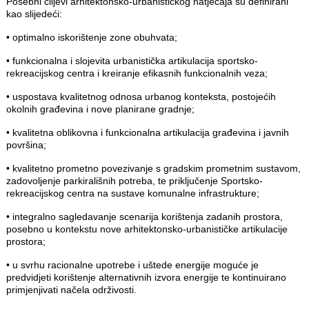
Posebni ciljevi arhitektonsko-urbanističkog natječaja su definirani
kao slijedeći:
• optimalno iskorištenje zone obuhvata;
• funkcionalna i slojevita urbanistička artikulacija sportsko-
rekreacijskog centra i kreiranje efikasnih funkcionalnih veza;
• uspostava kvalitetnog odnosa urbanog konteksta, postojećih
okolnih građevina i nove planirane gradnje;
• kvalitetna oblikovna i funkcionalna artikulacija građevina i javnih
površina;
• kvalitetno prometno povezivanje s gradskim prometnim sustavom,
zadovoljenje parkirališnih potreba, te priključenje Sportsko-
rekreacijskog centra na sustave komunalne infrastrukture;
• integralno sagledavanje scenarija korištenja zadanih prostora,
posebno u kontekstu nove arhitektonsko-urbanističke artikulacije
prostora;
• u svrhu racionalne upotrebe i uštede energije moguće je
predvidjeti korištenje alternativnih izvora energije te kontinuirano
primjenjivati načela održivosti.