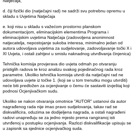
Natječaja,
d. čiji fizički dio (natječajni rad) ne sadrži svu potrebnu opremu u
skladu s Uvjetima Natječaja
e. koji nisu u skladu s važećom prostorno planskom
dokumentacijom, eliminacijskim elementima Programa i
eliminacijskim uvjetima Natječaja (zadovoljena anonimnost
natjecatelja, nepostojanje sukoba interesa, minimalno jedan od
autora udovoljava uvjetima za sudjelovanje, zadovoljavanje točki X i
XI Uvjeta, i ostali zahtjevi u smislu naknadnog utvrđivanja činjenica)
Tehnička komisija provjerava dio uvjeta odmah po otvaranju
pristiglih radova te kroz analizu svakog pojedinačnog rada kroz
parametre. Ukoliko tehnička komisija utvrdi da natječajni rad ne
udovoljava uvjete iz točke 1. (koji se u tom trenutku mogu utvrditi)
neće biti predložen za ocjenjivanje o čemu će sastaviti izvještaj koji
podnosi Ocjenjivačkom sudu.
Ukoliko se nakon otvaranja omotnice "AUTOR" ustanovi da autor
nagrađenog rada nije imao pravo sudjelovanja, takav rad se
diskvalificira, oduzima se dodijeljena nagrada, a ostali nagrađeni
radovi unapređuju se za jedno mjesto prema rangiranoj isti
utvrđenoj u postupku ocjenjivanja. Razlozi diskvalifikacije upisuju se
u zapisnik sa sjednice ocjenjivačkog suda.