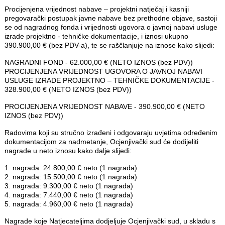
Procijenjena vrijednost nabave – projektni natječaj i kasniji
pregovarački postupak javne nabave bez prethodne objave, sastoji
se od nagradnog fonda i vrijednosti ugovora o javnoj nabavi usluge
izrade projektno - tehničke dokumentacije, i iznosi ukupno
390.900,00 € (bez PDV-a), te se raščlanjuje na iznose kako slijedi:
NAGRADNI FOND - 62.000,00 € (NETO IZNOS (bez PDV))
PROCIJENJENA VRIJEDNOST UGOVORA O JAVNOJ NABAVI
USLUGE IZRADE PROJEKTNO – TEHNIČKE DOKUMENTACIJE -
328.900,00 € (NETO IZNOS (bez PDV))
PROCIJENJENA VRIJEDNOST NABAVE - 390.900,00 € (NETO
IZNOS (bez PDV))
Radovima koji su stručno izrađeni i odgovaraju uvjetima određenim
dokumentacijom za nadmetanje, Ocjenjivački sud će dodijeliti
nagrade u neto iznosu kako dalje slijedi:
1. nagrada: 24.800,00 € neto (1 nagrada)
2. nagrada: 15.500,00 € neto (1 nagrada)
3. nagrada: 9.300,00 € neto (1 nagrada)
4. nagrada: 7.440,00 € neto (1 nagrada)
5. nagrada: 4.960,00 € neto (1 nagrada)
Nagrade koje Natjecateljima dodjeljuje Ocjenjivački sud, u skladu s