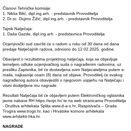
Članovi Tehničke komisije:
1. Nikša Bilić, dipl.ing.arh. - predstavnik Provoditelja
2. Dr.sc. Dujmo Žižić, dipl.ing.arh. - predstavnik Provoditelja
Tajnik Natječaja:
1. Daša Gazde, dipl.ing.arh. - predstavnica Provoditelja
Ocjenjivački sud završit će s radom u roku od 30 dana od dana
predaje Natječajnih radova, odnosno do 12.02.2025. godine.
Obavijest o rezultatima projektnog natječaja, koja se objavljuje
temeljem odluke ocjenjivačkog suda o nagrađenim radovima, uz
presliku Zapisnika, bit će dostavljena svim Natjecateljima putem e-
maila, najkasnije osam (8) dana od objave. Provoditelj će svakog
nagrađenog autora obavijestiti o njegovom uspjehu na Natječaju i
visini dodijeljene mu nagrade.
Rezultati Natječaja bit će objavljeni putem Elektroničkog oglasnika
javne nabave RH https://eojn.hr/ te na web stranicama Provoditelja
- Društva arhitekata Splita www.d-a-s.hr, Raspisivača – Grada
Trogira www.trogir.hr, kao i Hrvatske komore arhitekata
www.arhitekti-hka.hr.
NAGRADE