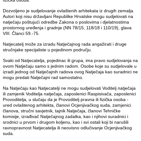
fizička osoba.
Dozvoljeno je sudjelovanje ovlaštenih arhitekata iz drugih zemalja.
Autori koji nisu državljani Republike Hrvatske mogu sudjelovati na
natječaju poštujući odredbe Zakona o poslovima i djelatnostima
prostornog uređenja i gradnje (NN 78/15, 118/18 i 110/19), glava
VIII. Članci 59.-75.
Natjecatelj može za izradu Natječajnog rada angažirati i druge
stručnjake specijaliste u pojedinom području.
Svaki od Natjecatelja, pojedinac ili grupa, ima pravo sudjelovanja na
ovom Natječaju samo s jednim radom. Osobe koje su sudjelovale u
izradi jednog od Natječajnih radova ovog Natječaja kao suradnici ne
mogu predati Natječajni rad samostalno.
Na Natječaju kao Natjecatelji ne mogu sudjelovati Voditelj natječaja
ili zamjenik Voditelja natječaja, zaposlenici Raspisivača, zaposlenici
Provoditelja, u slučaju da je Provoditelj pravna ili fizička osoba -
ured ovlaštenog arhitekta, članovi Ocjenjivačkog suda, zamjenici
članova, stručni savjetnik, tajnik Natječaja, članovi Tehničke
komisije, izrađivač Natječajnog zadatka, kao i njihovi suradnici i
srodnici u prvom i drugom koljenu, kao i svi ostali koji bi narušili
ravnopravnost Natjecatelja ili neovisno odlučivanje Ocjenjivačkog
suda.