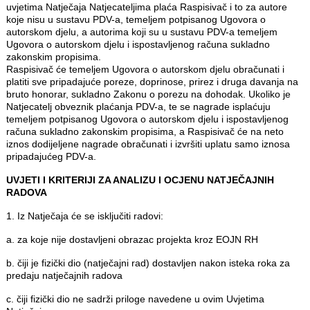
uvjetima Natječaja Natjecateljima plaća Raspisivač i to za autore
koje nisu u sustavu PDV-a, temeljem potpisanog Ugovora o
autorskom djelu, a autorima koji su u sustavu PDV-a temeljem
Ugovora o autorskom djelu i ispostavljenog računa sukladno
zakonskim propisima.
Raspisivač će temeljem Ugovora o autorskom djelu obračunati i
platiti sve pripadajuće poreze, doprinose, prirez i druga davanja na
bruto honorar, sukladno Zakonu o porezu na dohodak. Ukoliko je
Natjecatelj obveznik plaćanja PDV-a, te se nagrade isplaćuju
temeljem potpisanog Ugovora o autorskom djelu i ispostavljenog
računa sukladno zakonskim propisima, a Raspisivač će na neto
iznos dodijeljene nagrade obračunati i izvršiti uplatu samo iznosa
pripadajućeg PDV-a.
UVJETI I KRITERIJI ZA ANALIZU I OCJENU NATJEČAJNIH
RADOVA
1. Iz Natječaja će se isključiti radovi:
a. za koje nije dostavljeni obrazac projekta kroz EOJN RH
b. čiji je fizički dio (natječajni rad) dostavljen nakon isteka roka za
predaju natječajnih radova
c. čiji fizički dio ne sadrži priloge navedene u ovim Uvjetima