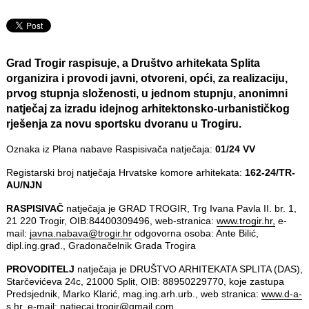
Grad Trogir raspisuje, a Društvo arhitekata Splita
organizira i provodi javni, otvoreni, opći, za realizaciju,
prvog stupnja složenosti, u jednom stupnju, anonimni
natječaj za izradu idejnog arhitektonsko-urbanističkog
rješenja za novu sportsku dvoranu u Trogiru.
Oznaka iz Plana nabave Raspisivača natječaja:
01/24 VV
Registarski broj natječaja Hrvatske komore arhitekata:
162-24/TR-
AU/NJN
RASPISIVAČ
natječaja je GRAD TROGIR, Trg Ivana Pavla II. br. 1,
21 220 Trogir, OIB:84400309496, web-stranica:
www.trogir.hr,
e-
mail:
javna.nabava@trogir.hr
odgovorna osoba: Ante Bilić,
dipl.ing.građ., Gradonačelnik Grada Trogira
PROVODITELJ
natječaja je DRUŠTVO ARHITEKATA SPLITA (DAS),
Starčevićeva 24c, 21000 Split, OIB: 88950229770, koje zastupa
Predsjednik, Marko Klarić, mag.ing.arh.urb., web stranica:
www.d-a-
s.hr,
e-mail:
natjecaj.trogir@gmail.com