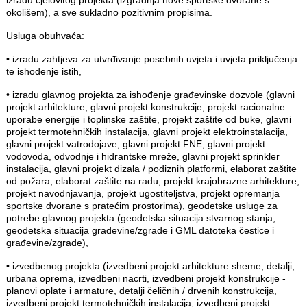
izradu cjelovitog projekta (izgradnja nove sportske dvorane s
okolišem), a sve sukladno pozitivnim propisima.
Usluga obuhvaća:
• izradu zahtjeva za utvrđivanje posebnih uvjeta i uvjeta priključenja
te ishođenje istih,
• izradu glavnog projekta za ishođenje građevinske dozvole (glavni
projekt arhitekture, glavni projekt konstrukcije, projekt racionalne
uporabe energije i toplinske zaštite, projekt zaštite od buke, glavni
projekt termotehničkih instalacija, glavni projekt elektroinstalacija,
glavni projekt vatrodojave, glavni projekt FNE, glavni projekt
vodovoda, odvodnje i hidrantske mreže, glavni projekt sprinkler
instalacija, glavni projekt dizala / podiznih platformi, elaborat zaštite
od požara, elaborat zaštite na radu, projekt krajobrazne arhitekture,
projekt navodnjavanja, projekt ugostiteljstva, projekt opremanja
sportske dvorane s pratećim prostorima), geodetske usluge za
potrebe glavnog projekta (geodetska situacija stvarnog stanja,
geodetska situacija građevine/zgrade i GML datoteka čestice i
građevine/zgrade),
• izvedbenog projekta (izvedbeni projekt arhitekture sheme, detalji,
urbana oprema, izvedbeni nacrti, izvedbeni projekt konstrukcije -
planovi oplate i armature, detalji čeličnih / drvenih konstrukcija,
izvedbeni projekt termotehničkih instalacija, izvedbeni projekt