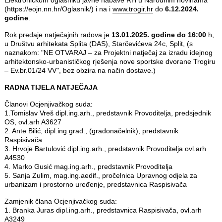
Elektroničkom oglasniku javne nabave RH u Narodnim novinama
(https://eojn.nn.hr/Oglasnik/) i na i
www.trogir.hr
do
6.12.2024.
godine
.
Rok predaje natječajnih radova je
13.01.2025. godine do 16:00
h,
u Društvu arhitekata Splita (DAS), Starčevićeva 24c, Split, (s
naznakom: "NE OTVARAJ – za Projektni natječaj za izradu idejnog
arhitektonsko-urbanističkog rješenja nove sportske dvorane Trogiru
– Ev.br.01/24 VV", bez obzira na način dostave.)
RADNA TIJELA NATJEČAJA
Članovi Ocjenjivačkog suda:
1.Tomislav Vreš dipl.ing.arh., predstavnik Provoditelja, predsjednik
OS, ovl.arh A3627
2. Ante Bilić, dipl.ing.građ., (gradonačelnik), predstavnik
Raspisivača
3. Hrvoje Bartulović dipl.ing.arh., predstavnik Provoditelja ovl.arh
A4530
4. Marko Gusić mag.ing.arh., predstavnik Provoditelja
5. Sanja Zulim, mag.ing.aedif., pročelnica Upravnog odjela za
urbanizam i prostorno uređenje, predstavnica Raspisivača
Zamjenik člana Ocjenjivačkog suda:
1. Branka Juras dipl.ing.arh., predstavnica Raspisivača, ovl.arh
A3249