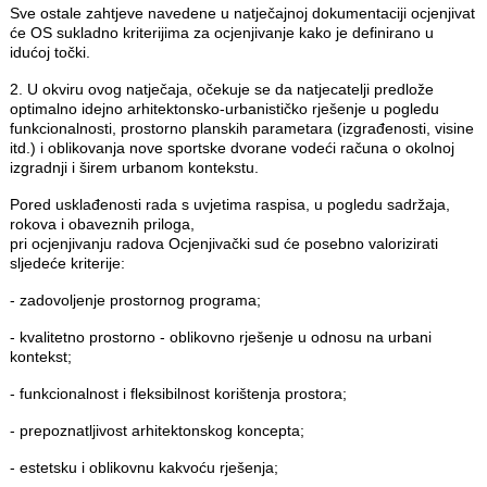
Sve ostale zahtjeve navedene u natječajnoj dokumentaciji ocjenjivat
će OS sukladno kriterijima za ocjenjivanje kako je definirano u
idućoj točki.
2. U okviru ovog natječaja, očekuje se da natjecatelji predlože
optimalno idejno arhitektonsko-urbanističko rješenje u pogledu
funkcionalnosti, prostorno planskih parametara (izgrađenosti, visine
itd.) i oblikovanja nove sportske dvorane vodeći računa o okolnoj
izgradnji i širem urbanom kontekstu.
Pored usklađenosti rada s uvjetima raspisa, u pogledu sadržaja,
rokova i obaveznih priloga,
pri ocjenjivanju radova Ocjenjivački sud će posebno valorizirati
sljedeće kriterije:
- zadovoljenje prostornog programa;
- kvalitetno prostorno - oblikovno rješenje u odnosu na urbani
kontekst;
- funkcionalnost i fleksibilnost korištenja prostora;
- prepoznatljivost arhitektonskog koncepta;
- estetsku i oblikovnu kakvoću rješenja;