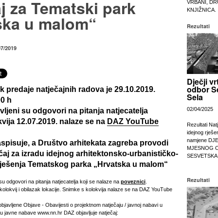
j za Tematski park
VRBANI, DR
KNJIŽNICA.
ska u malom“
Rezultati
07/2019
Dječji vr
odbor S
k predaje natječajnih radova je 29.10.2019.
Sela
0 h
02/04/2025
vljeni su odgovori na pitanja natjecatelja
vija 12.07.2019. nalaze se na
DAZ YouTube
Rezultati Nat
idejnog rješe
namjene DJ
spisuje, a Društvo arhitekata zagreba provodi
MJESNOG 
ečaj za izradu idejnog arhitektonsko-urbanističko-
SESVETSKA
rješenja Tematskog parka „Hrvatska u malom“
Rezultati
su odgovori na pitanja natjecatelja koji se nalaze na
poveznici
.
olokvij i obilazak lokacije. Snimke s kolokvija nalaze se na
DAZ YouTube
javljene Objave - Obavijesti o projektnom natječaju / javnoj nabavi u
u javne nabave www.nn.hr DAZ objavljuje natječaj: