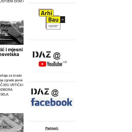
UŠTVENI DOM I
tić i mjesni
esvetska
ječaja za izradu
nja zgrade javne
EČJEG VRTIĆA I
ODBORA
 SELA.
Partneri: