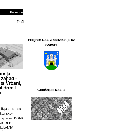
Prijavi se
Program DAZ-a realiziran je uz
potporu:
avlja
 zapad -
ta Vrbani,
i dom i
Godišnjaci DAZ-a:
a
ječaja za izradu
ektonsko-
g rješenja DOMA
ZAGREB -
BULANTA