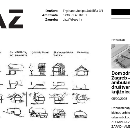
Društvo
Trg bana Josipa Jelačića 3/1
Arhitekata
t +385 1 4816151
Zagreba
daz@d-a-z.hr
Rezultati
Dom zdr
Zagreb -
ambulan
društven
knjižnic
05/09/2025
Rezultati nat
idejnog arhit
urbanističko
ZDRAVLJA 
ZAPAD - AM