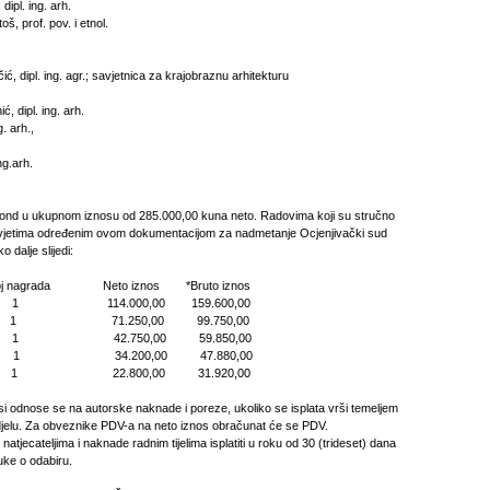
ipl. ing. arh.
š, prof. pov. i etnol.
čić, dipl. ing. agr.; savjetnica za krajobraznu arhitekturu
, dipl. ing. arh.
g. arh.,
ng.arh.
fond u ukupnom iznosu od 285.000,00 kuna neto. Radovima koji su stručno
 uvjetima određenim ovom dokumentacijom za nadmetanje Ocjenjivački sud
o dalje slijedi:
agrada Neto iznos *Bruto iznos
a 1 114.000,00 159.600,00
da 1 71.250,00 99.750,00
da 1 42.750,00 59.850,00
ada 1 34.200,00 47.880,00
a 1 22.800,00 31.920,00
osi odnose se na autorske naknade i poreze, ukoliko se isplata vrši temeljem
jelu. Za obveznike PDV-a na neto iznos obračunat će se PDV.
atjecateljima i naknade radnim tijelima isplatiti u roku od 30 (trideset) dana
uke o odabiru.