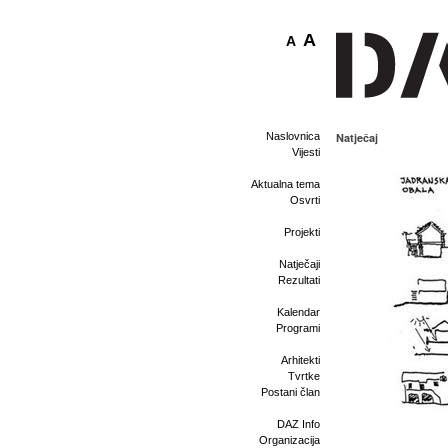
A
A
Naslovnica
Natječaj
Vijesti
Aktualna tema
Osvrti
Projekti
Natječaji
Rezultati
Kalendar
Programi
Arhitekti
Tvrtke
Postani član
DAZ Info
Organizacija