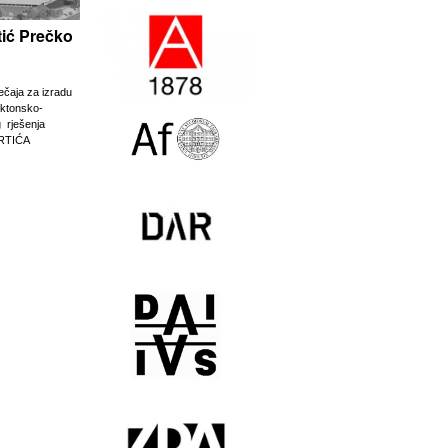
rtić Prečko
ječaja za izradu
ektonsko-
g rješenja
RTIĆA