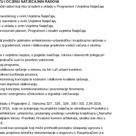
IZU I OCJENU NATJEČAJNIH RADOVA
jučiti radovi koji nisu izrađeni u skladu s Programom i Uvjetima Natječaja
a navedenog u ovim Uvjetima Natječaja,
oge navedene u ovim Uvjetima Natječaja,
e u skladu s ovim Uvjetima Natječaja,
s prostornim planom, Programom i ostalim uvjetima Natječaja.
lji predlože optimalno arhitektonsko-urbanističko i krajobrazno rješenje u
, izgrađenosti, visine i oblikovanja građevine vodeći računa o okolnoj
 s uvjetima raspisa, u pogledu sadržaja, rokova i obaveznih priloga pri
enjivački sud će posebno valorizirati:
nog programa;
 oblikovno rješenje u odnosu na širi i uži urbani kontekst;
ibilnost korištenja prostora;
tektonskog koncepta te estetske i oblikovne kvalitete rješenja;
onski doprinos oblikovanju;
kog koncepta, konteksta/odnosa i prezentacije fenomena;
ivost i energetsku učinkovitost u izgradnji i održavanju.
kladu s Poglavljem 2, člancima 327., 328., 329., 330 i 331. ZJN 2016,
2016, koje se primjenjuju na projektni natječaj te odredbama Pravilnika o
 arhitekture, urbanizma, unutarnjeg uređenja i uređenja krajobraza („Narodne
daljnjem tekstu: Pravilnik) Hrvatske komore arhitekata, ukoliko iste nisu u
16.
provodi kao postupak koji može prethoditi postupku sklapanja ugovora o
radu projektno-tehničke dokumentacije u dogovoru s Raspisivačem (za