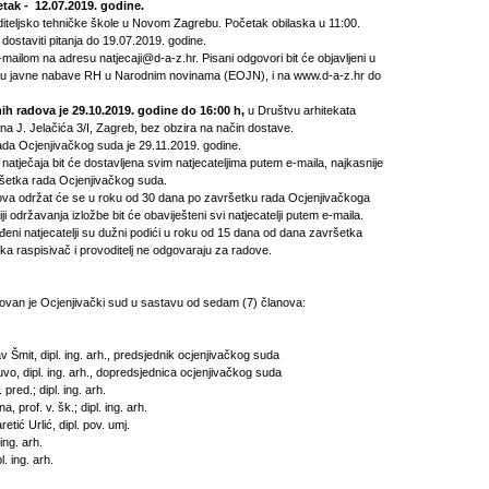
etak - 12.07.2019. godine.
iteljsko tehničke škole u Novom Zagrebu. Početak obilaska u 11:00.
o dostaviti pitanja do 19.07.2019. godine.
e‐mailom na adresu natjecaji@d-a-z.hr. Pisani odgovori bit će objavljeni u
ku javne nabave RH u Narodnim novinama (EOJN), i na www.d-a-z.hr do
ih radova je 29.10.2019. godine do 16:00 h,
u Društvu arhitekata
a J. Jelačića 3/I, Zagreb, bez obzira na način dostave.
da Ocjenjivačkog suda je 29.11.2019. godine.
 natječaja bit će dostavljena svim natjecateljima putem e-maila, najkasnije
šetka rada Ocjenjivačkog suda.
dova održat će se u roku od 30 dana po završetku rada Ocjenjivačkoga
i održavanja izložbe bit će obaviješteni svi natjecatelji putem e-maila.
đeni natjecatelji su dužni podići u roku od 15 dana od dana završetka
ka raspisivač i provoditelj ne odgovaraju za radove.
van je Ocjenjivački sud u sastavu od sedam (7) članova:
av Šmit, dipl. ing. arh., predsjednik ocjenjivačkog suda
vo, dipl. ing. arh., dopredsjednica ocjenjivačkog suda
 pred.; dipl. ing. arh.
a, prof. v. šk.; dipl. ing. arh.
tić Urlić, dipl. pov. umj.
ing. arh.
. ing. arh.