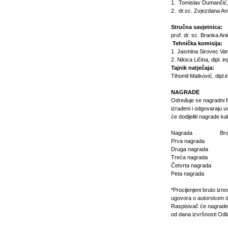
1.
Tomislav Dumančić, d
2.
dr.sc. Zvjezdana Anto
Stručna savjetnica:
prof. dr. sc. Branka Ani
Tehnička komisija:
1.
Jasmina Sirovec Vanić
2.
Nikica Ličina, dipl. in
Tajnik natječaja:
Tihomil Matković, dipl.i
NAGRADE
Određuje se nagradni 
izrađeni i odgovaraju
će dodijeliti nagrade kak
Nagrada Broj n
Prva nagrad
Druga nagra
Treća nagra
Četvrta nagr
Peta nagrad
*Procijenjeni bruto izn
ugovora o autorskom d
Raspisivač će nagrade n
od dana izvršnosti Odl