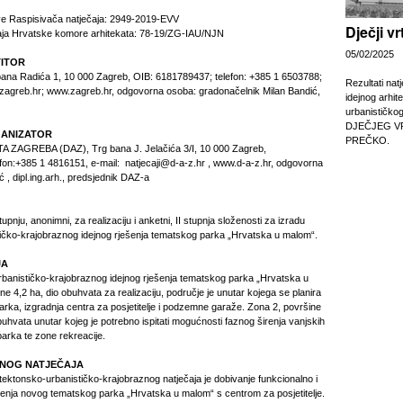
e Raspisivača natječaja: 2949-2019-EVV
Dječji v
čaja Hrvatske komore arhitekata: 78-19/ZG-IAU/NJN
05/02/2025
TITOR
pana Radića 1, 10 000 Zagreb, OIB: 6181789437; telefon: +385 1 6503788;
Rezultati nat
zagreb.hr; www.zagreb.hr, odgovorna osoba: gradonačelnik Milan Bandić,
idejnog arhit
urbanističko
DJEČJEG V
GANIZATOR
PREČKO.
AGREBA (DAZ), Trg bana J. Jelačića 3/I, 10 000 Zagreb,
on:+385 1 4816151, e-mail: natjecaji@d-a-z.hr , www.d-a-z.hr, odgovorna
 , dipl.ing.arh., predsjednik DAZ-a
upnju, anonimni, za realizaciju i anketni, II stupnja složenosti za izradu
ičko-krajobraznog idejnog rješenja tematskog parka „Hrvatska u malom“.
JA
rbanističko-krajobraznog idejnog rješenja tematskog parka „Hrvatska u
e 4,2 ha, dio obuhvata za realizaciju, područje je unutar kojega se planira
arka, izgradnja centra za posjetitelje i podzemne garaže. Zona 2, površine
obuhvata unutar kojeg je potrebno ispitati mogućnosti faznog širenja vanjskih
rka te zone rekreacije.
VNOG NATJEČAJA
tektonsko-urbanističko-krajobraznog natječaja je dobivanje funkcionalno i
ešenja novog tematskog parka „Hrvatska u malom“ s centrom za posjetitelje.