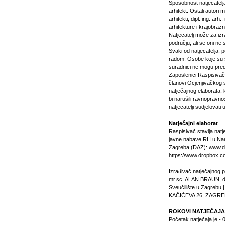
Sposobnost natjecatelj
arhitekt. Ostali autori m
arhitekti, dipl. ing. arh.
arhitekture i krajobraz
Natjecatelj može za izr
području, ali se oni ne
Svaki od natjecatelja, 
radom. Osobe koje su s
suradnici ne mogu pred
Zaposlenici Raspisivača,
članovi Ocjenjivačkog s
natječajnog elaborata, k
bi narušili ravnopravno
natjecatelji sudjelovati 
Natječajni elaborat
Raspisivač stavlja natj
javne nabave RH u Nar
Zagreba (DAZ): www.d-a
https://www.dropbox
Izrađivač natječajnog
mr.sc. ALAN BRAUN, dip
Sveučilište u Zagrebu | 
KAČIĆEVA 26, ZAGRE
ROKOVI NATJEČAJA
Početak natječaja je - 