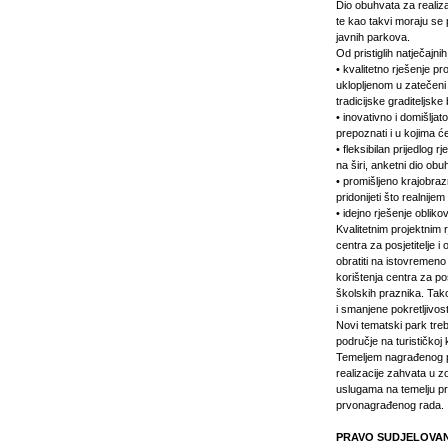
Dio obuhvata za realiza
te kao takvi moraju se 
javnih parkova.
Od pristiglih natječajni
•
kvalitetno rješenje pr
uklopljenom u zatečeni 
tradicijske graditeljske
•
inovativno i domišljat
prepoznati i u kojima će 
•
fleksibilan prijedlog 
na širi, anketni dio obu
•
promišljeno krajobraz
pridonijeti što realnije
•
idejno rješenje oblik
Kvalitetnim projektnim 
centra za posjetitelje 
obratiti na istovremeno
korištenja centra za pos
školskih praznika. Tako
i smanjene pokretljivost
Novi tematski park treb
područje na turističkoj
Temeljem nagrađenog pr
realizacije zahvata u z
uslugama na temelju p
prvonagrađenog rada.
PRAVO SUDJELOVA