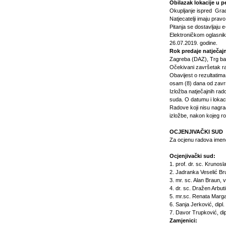
Obilazak lokacije u p
Okupljanje ispred Grad
Natjecatelji imaju prav
Pitanja se dostavljaju 
Elektroničkom oglasni
26.07.2019. godine.
Rok predaje natječajn
Zagreba (DAZ), Trg ban
Očekivani završetak ra
Obavijest o rezultatima
osam (8) dana od zavr
Izložba natječajnih ra
suda. O datumu i lokacij
Radove koji nisu nagra
izložbe, nakon kojeg ro
OCJENJIVAČKI SUD
Za ocjenu radova imeno
Ocjenjivački sud:
1.
prof. dr. sc. Krunosl
2.
Jadranka Veselić Bru
3.
mr. sc. Alan Braun, v.
4.
dr. sc. Dražen Arbutin
5.
mr.sc. Renata Margare
6.
Sanja Jerković, dipl. 
7.
Davor Trupković, dipl
Zamjenici: