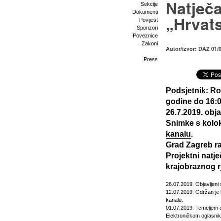
Natječa
Sekcije
Dokumenti
„Hrvat
Povijest
Sponzori
Poveznice
Zakoni
Autor/izvor: DAZ 01/
Press
Podsjetnik: Ro
godine do 16:0
26.7.2019. obja
Snimke s kolok
kanalu
.
Grad Zagreb ra
Projektni natj
krajobraznog 
26.07.2019. Objavljeni 
12.07.2019. Održan je k
kanalu
.
01.07.2019. Temeljem ob
Elektroničkom oglasnik