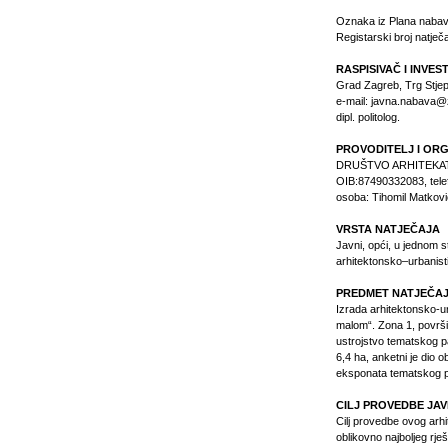
Oznaka iz Plana nabav
Registarski broj natje
RASPISIVAČ I INVES
Grad Zagreb, Trg Stje
e-mail: javna.nabava@
dipl. politolog.
PROVODITELJ I OR
DRUŠTVO ARHITEKATA Z
OIB:87490332083, telef
osoba: Tihomil Matković
VRSTA NATJEČAJA
Javni, opći, u jednom st
arhitektonsko–urbanist
PREDMET NATJEČA
Izrada arhitektonsko-u
malom“. Zona 1, površin
ustrojstvo tematskog p
6,4 ha, anketni je dio 
eksponata tematskog pa
CILJ PROVEDBE JA
Cilj provedbe ovog arhi
oblikovno najboljeg rj