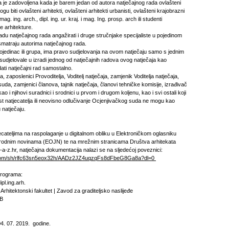
a je zadovoljena kada je barem jedan od autora natječajnog rada ovlašteni
ogu biti ovlašteni arhitekti, ovlašteni arhitekti urbanisti, ovlašteni krajobrazni
, mag. ing. arch., dipl. ing. ur. kraj. i mag. Ing. prosp. arch ili studenti
ne arhitekture.
adu natječajnog rada angažirati i druge stručnjake specijaliste u pojedinom
 smatraju autorima natječajnog rada.
pojedinac ili grupa, ima pravo sudjelovanja na ovom natječaju samo s jednim
udjelovale u izradi jednog od natječajnih radova ovog natječaja kao
ati natječajni rad samostalno.
 zaposlenici Provoditelja, Voditelj natječaja, zamjenik Voditelja natječaja,
uda, zamjenici članova, tajnik natječaja, članovi tehničke komisije, izrađivač
ao i njihovi suradnici i srodnici u prvom i drugom koljenu, kao i svi ostali koji
st natjecatelja ili neovisno odlučivanje Ocjenjivačkog suda ne mogu kao
u natječaju.
ecateljima na raspolaganje u digitalnom obliku u Elektroničkom oglasniku
odnim novinama (EOJN) te na mrežnim stranicama Društva arhitekata
-z.hr, natječajna dokumentacija nalazi se na sljedećoj poveznici:
.com/sh/rlfc63sn5eox32h/AADz2JZ4uqzqFs8dFbeG8Ga8a?dl=0
 programa:
l.ing.arh.
Arhitektonski fakultet | Zavod za graditeljsko naslijeđe
B
04. 07. 2019. godine.