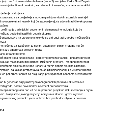
ciju (zona 1) i anketni dio obuhvata (zona 2) su cjeline Parka Novi Zagreb
promišljati u širem kontekstu, kao dio funkcionirajućeg sustava tematskih i
h rješenja očekuje se:
ostora centra za posjetitelje s novom gradnjom visokih estetskih značajki
i novoprojektirani krajolik koji će zadovoljavajuće udomiti različite eksponate
 baštine
o prožimanje tradicijskih i suvremenih elemenata i tehnologija koje će
uživati posjetitelji različitih dobnih skupina
rješenja postava na otvorenom koje će se u drugoj fazi izvedbe moći proširiti
hvata
no rješenje sa zatečenim te novim, autohtonim biljnim vrstama koji će
m prikazu ambijenata pojedinih regija
ovanja urbane opreme.
rješenjem treba funkcionalno i oblikovno povezati vanjski i unutarnji prostor
i osigurati maksimalnu fleksibilnost izložbenih prostora. Posebnu pozornost
 korištenje objekta od strane korisnika raznih dobnih skupina i dinamiku
jetitelje, za koji se pretpostavlja da će biti najposjećeniji za vrijeme vikenda i
đer, pozornost obratiti na osiguranje pristupačnosti osobama s invaliditetom
i.
ao bi generirati daljnji razvoj novozagrebačkih parkova i aktivirati ovo
 karti grada, postati novi marker i element prepoznavanja.
voplasiranog rada naručit će se potrebna projektna dokumentacija s ciljem
oni 1. Raspisivač javnog natječaja namjerava sklopiti ugovor o javnim
regovaračkog postupka javne nabave bez prethodne objave s autorom
NJA