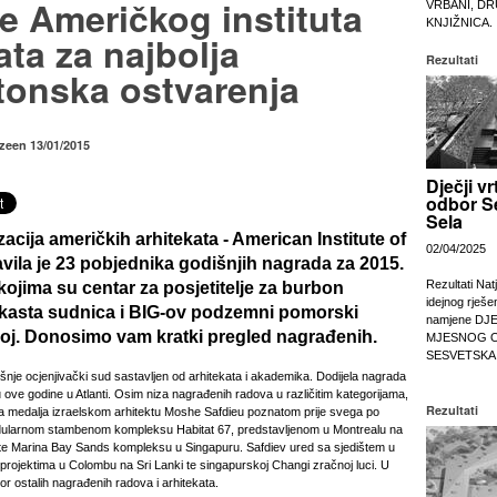
e Američkog instituta
VRBANI, DR
KNJIŽNICA.
ata za najbolja
Rezultati
tonska ostvarenja
ezeen 13/01/2015
Dječji vr
odbor S
Sela
acija američkih arhitekata - American Institute of
02/04/2025
avila je 23 pobjednika godišnjih nagrada za 2015.
Rezultati Nat
ojima su centar za posjetitelje za burbon
idejnog rješe
ockasta sudnica i BIG-ov podzemni pomorski
namjene DJ
oj. Donosimo vam kratki pregled nagrađenih.
MJESNOG 
SESVETSKA
šnje ocjenjivački sud sastavljen od arhitekata i akademika. Dodijela nagrada
u ove godine u Atlanti. Osim niza nagrađenih radova u različitim kategorijama,
Rezultati
atna medalja izraelskom arhitektu Moshe Safdieu poznatom prije svega po
ularnom stambenom kompleksu Habitat 67, predstavljenom u Montrealu na
. te Marina Bay Sands kompleksu u Singapuru. Safdiev ured sa sjedištem u
projektima u Colombu na Sri Lanki te singapurskoj Changi zračnoj luci. U
r ostalih nagrađenih radova i arhitekata.