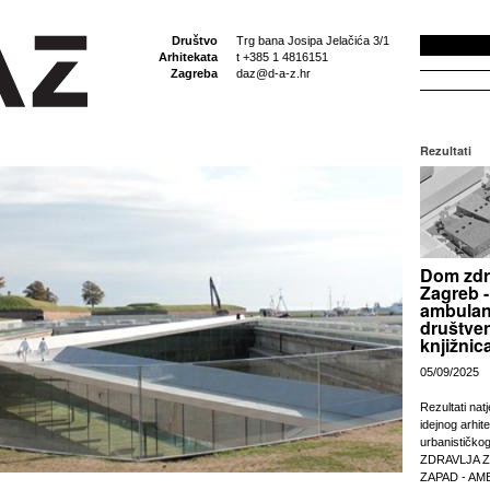
Društvo
Trg bana Josipa Jelačića 3/1
Arhitekata
t +385 1 4816151
Zagreba
daz@d-a-z.hr
Rezultati
Dom zdr
Zagreb -
ambulan
društven
knjižnic
05/09/2025
Rezultati nat
idejnog arhit
urbanističko
ZDRAVLJA 
ZAPAD - AM