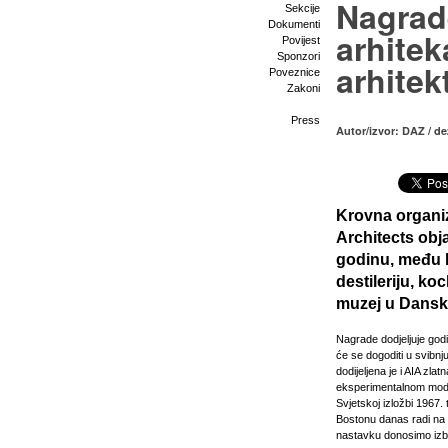
Nagrad
Sekcije
Dokumenti
arhitek
Povijest
Sponzori
arhitek
Poveznice
Zakoni
Press
Autor/izvor: DAZ / d
Krovna organiz
Architects obj
godinu, među k
destileriju, k
muzej u Dansk
Nagrade dodjeljuje godi
će se dogoditi u svibnj
dodijeljena je i AIA zl
eksperimentalnom mod
Svjetskoj izložbi 1967
Bostonu danas radi na 
nastavku donosimo izbo