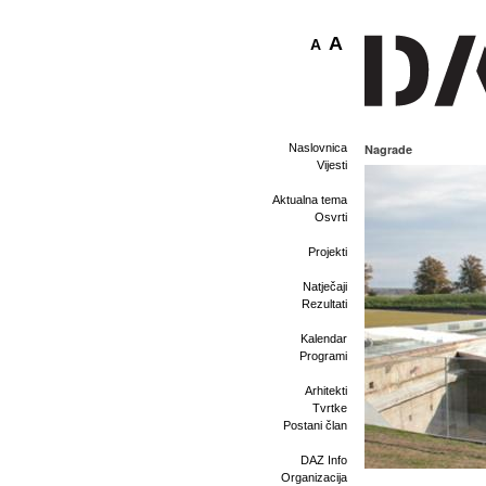
A
A
Naslovnica
Nagrade
Vijesti
Aktualna tema
Osvrti
Projekti
Natječaji
Rezultati
Kalendar
Programi
Arhitekti
Tvrtke
Postani član
DAZ Info
Organizacija