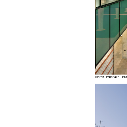
KieranTimberlake - Br