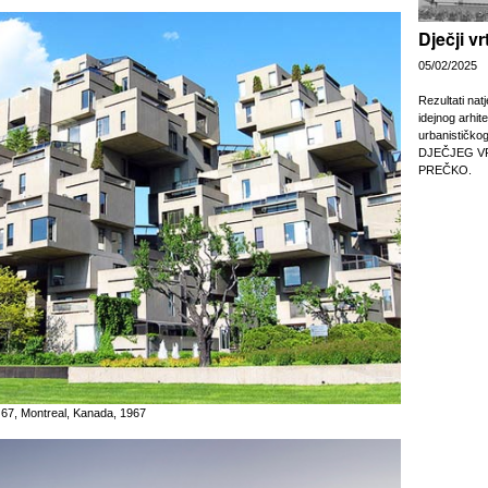
Dječji v
05/02/2025
Rezultati nat
idejnog arhit
urbanističko
DJEČJEG V
PREČKO.
 67, Montreal, Kanada, 1967