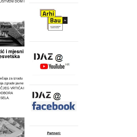
UŠTVENI DOM I
tić i mjesni
esvetska
ječaja za izradu
nja zgrade javne
EČJEG VRTIĆA I
ODBORA
 SELA.
Partneri: