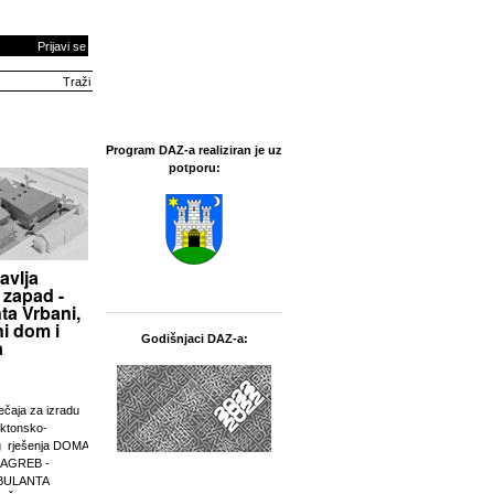
Prijavi se
Program DAZ-a realiziran je uz
potporu:
avlja
 zapad -
ta Vrbani,
i dom i
Godišnjaci DAZ-a:
a
ječaja za izradu
ektonsko-
g rješenja DOMA
ZAGREB -
BULANTA