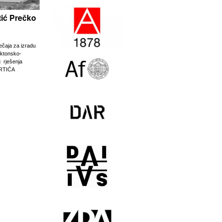
rtić Prečko
ječaja za izradu
ektonsko-
g rješenja
RTIĆA