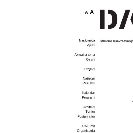
A
A
Naslovnica
Stručno usavršavanj
Vijesti
Aktualna tema
Osvrti
Projekti
Natječaji
Rezultati
Kalendar
Programi
Arhitekti
Tvrtke
Postani član
DAZ Info
Organizacija