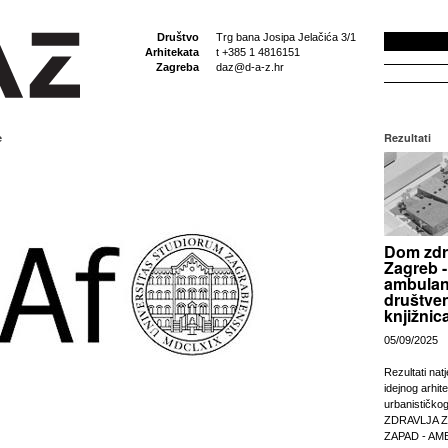
Društvo
Trg bana Josipa Jelačića 3/1
Arhitekata
t +385 1 4816151
Zagreba
daz@d-a-z.hr
e
Rezultati
Dom zdr
Zagreb -
ambulan
društven
knjižnic
05/09/2025
Rezultati nat
idejnog arhit
urbanističko
ZDRAVLJA 
ZAPAD - AM