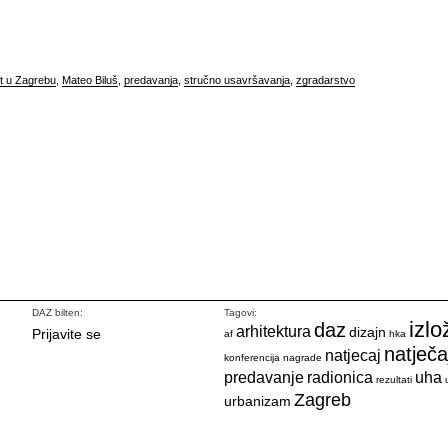
et u Zagrebu
,
Mateo Biluš
,
predavanja
,
stručno usavršavanja
,
zgradarstvo
DAZ bilten:
Tagovi:
izlo
daz
arhitektura
dizajn
Prijavite se
af
hka
natječa
natjecaj
konferencija
nagrade
predavanje
radionica
uha
rezultati
Zagreb
urbanizam