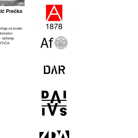
rtić Prečko
ječaja za izradu
ektonsko-
g rješenja
RTIĆA