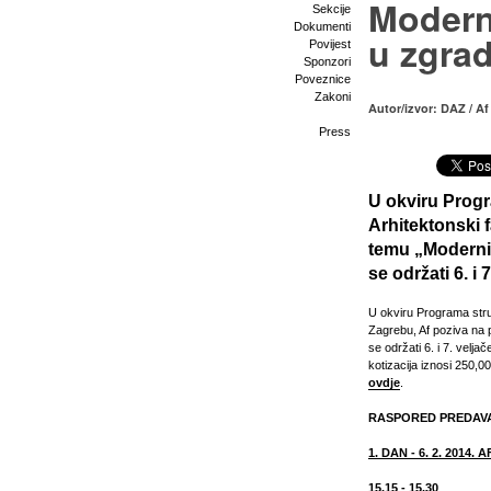
Modern
Sekcije
Dokumenti
u zgra
Povijest
Sponzori
Poveznice
Zakoni
Autor/izvor: DAZ / Af
Press
U okviru Progr
Arhitektonski 
temu
„Moderni
se održati
6. i 
U okviru Programa stru
Zagrebu, Af poziva na 
se održati 6. i 7. velj
kotizacija iznosi 250,0
ovdje
.
RASPORED PREDAV
1. DAN - 6. 2. 2014. A
15.15 - 15.30