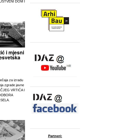
UŠTVENI DOM I
tić i mjesni
esvetska
ječaja za izradu
nja zgrade javne
EČJEG VRTIĆA I
ODBORA
 SELA.
Partneri: