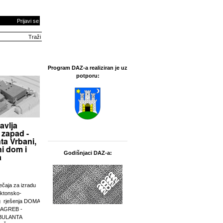
Prijavi se
Program DAZ-a realiziran je uz
potporu:
avlja
 zapad -
ta Vrbani,
i dom i
Godišnjaci DAZ-a:
a
ječaja za izradu
ektonsko-
g rješenja DOMA
ZAGREB -
BULANTA