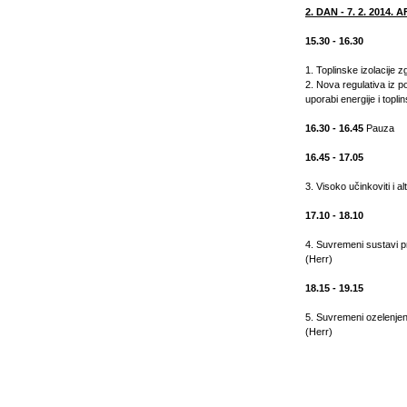
2. DAN - 7. 2. 2014. A
15.30 - 16.30
1. Toplinske izolacije z
2. Nova regulativa iz p
uporabi energije i topli
16.30 - 16.45
Pauza
16.45 - 17.05
3. Visoko učinkoviti i al
17.10 - 18.10
4. Suvremeni sustavi pr
(Herr)
18.15 - 19.15
5. Suvremeni ozelenjeni 
(Herr)