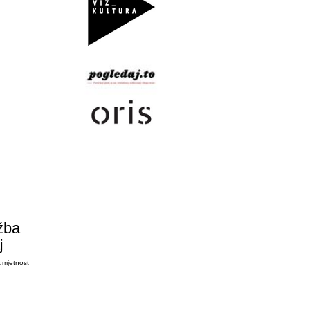
žba
j
umjetnost