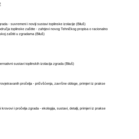
F
grada - suvremeni i noviji sustavi toplinske izolacije (Biluš)
odručja toplinske zaštite - zahtjevi novog Tehničkog propisa o racionalno
nskoj zaštiti u zgradama (Biluš)
ternativni sustavi toplinskih izolacija zgrada (Biluš)
ovjetravanih pročelja - pričvšćenja, završne obloge, primjeri iz prakse
krovovi i pročelja zgrada - ekologija, sustavi, detalji, primjeri iz prakse