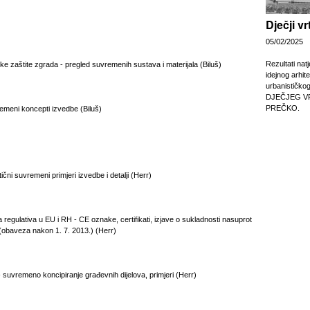
Dječji v
05/02/2025
Rezultati nat
jske zaštite zgrada - pregled suvremenih sustava i materijala (Biluš)
idejnog arhit
urbanističko
DJEČJEG V
PREČKO.
remeni koncepti izvedbe (Biluš)
ični suvremeni primjeri izvedbe i detalji (Herr)
a regulativa u EU i RH - CE oznake, certifikati, izjave o sukladnosti nasuprot
(obaveza nakon 1. 7. 2013.) (Herr)
 - suvremeno koncipiranje građevnih dijelova, primjeri (Herr)