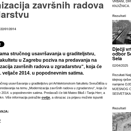
izacija završnih radova
VRBANI, DR
KNJIŽNICA.
darstvu
Rezultati
 22/01/2014
Dječji vr
odbor S
ama stručnog usavršavanja u graditeljstvu,
Sela
fakultetu u Zagrebu poziva na predavanja na
02/04/2025
zacija završnih radova u zgradarstvu“
, koja će
7. veljače 2014
. u popodnevnim satima.
Rezultati Nat
idejnog rješe
čnog usavršavanja u graditeljstvu pri Arhitektonskom fakultetu Sveučilišta u
namjene DJ
predavanja na temu „Modernizacija završnih radova u zgradarstvu“, koja će
MJESNOG 
ače 2014. u popodnevnim satima. Predavači će biti Mateo Biluš i Tanja Herr, a
SESVETSKA
0kn. Više informacija potražite
ovdje
, a obrazac za prijavu možete ispuniti
Rezultati
ANJA:
F