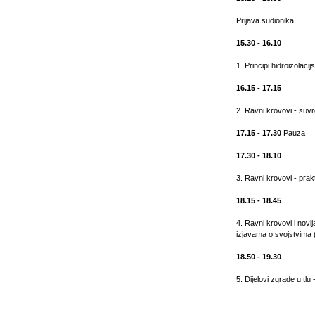
Prijava sudionika
15.30 - 16.10
1. Principi hidroizolaci
16.15 - 17.15
2. Ravni krovovi - suv
17.15 - 17.30
Pauza
17.30 - 18.10
3. Ravni krovovi - prakt
18.15 - 18.45
4. Ravni krovovi i novij
izjavama o svojstvima 
18.50 - 19.30
5. Dijelovi zgrade u tlu