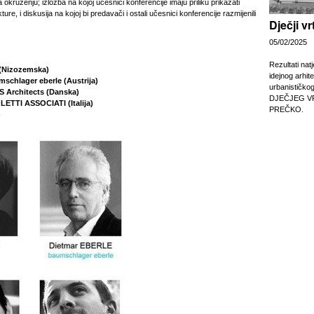
 okruženju; izložba na kojoj učesnici konferencije imaju priliku prikazati
ture, i diskusija na kojoj bi predavači i ostali učesnici konferencije razmijenili
Dječji v
05/02/2025
Rezultati nat
(Nizozemska)
idejnog arhit
mschlager eberle (Austrija)
urbanističko
S Architects (Danska)
DJEČJEG V
LETTI ASSOCIATI (Italija)
PREČKO.
)