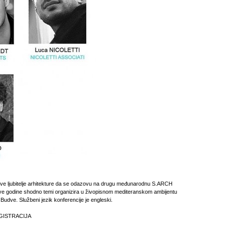
sve ljubitelje arhitekture da se odazovu na drugu međunarodnu S.ARCH
ove godine shodno temi organizira u živopisnom mediteranskom ambijentu
udve. Službeni jezik konferencije je engleski.
GISTRACIJA