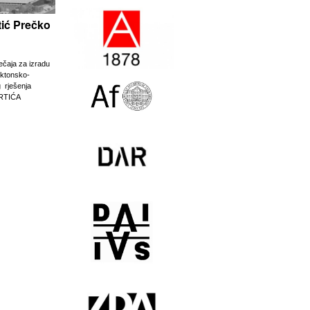
rtić Prečko
ječaja za izradu
ektonsko-
g rješenja
RTIĆA