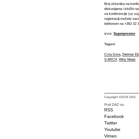
Broj učesnika na konfer
diskusijama i izložbi 
sa konferencije (uz sug
registraciji možete sa
telefonom na +382 32 
izvor:
Superprostor
Tagovi
Crna Gora
,
Dietmar Eb
S.ARCH
,
Winy Maas
Copyright ©2026 DAZ.
Prati DAZ na:
RSS
Facebook
Twitter
Youtube
Vimeo