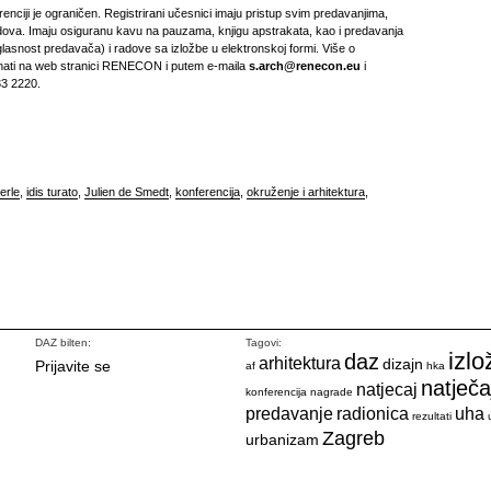
enciji je ograničen. Registrirani učesnici imaju pristup svim predavanjima,
radova. Imaju osiguranu kavu na pauzama, knjigu apstrakata, kao i predavanja
lasnost predavača) i radove sa izložbe u elektronskoj formi. Više o
znati na web stranici RENECON i putem e-maila
s.arch@renecon.eu
i
33 2220.
erle
,
idis turato
,
Julien de Smedt
,
konferencija
,
okruženje i arhitektura
,
DAZ bilten:
Tagovi:
izlo
daz
arhitektura
dizajn
Prijavite se
af
hka
natječa
natjecaj
konferencija
nagrade
predavanje
radionica
uha
rezultati
Zagreb
urbanizam