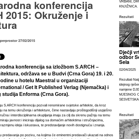
rodna konferencija
VRBANI, DR
KNJIŽNICA.
 2015: Okruženje i
Rezultati
tura
uperprostor 27/02/2015
Dječji vr
odbor S
Sela
odna konferencija sa izložbom
S.ARCH –
02/04/2025
itektura
, održava se u Budvi (Crna Gora)
19. i 20.
Rezultati Nat
godine
u hotelu Maestral u organizaciji
idejnog rješe
ational / Get It Published Verlag (Njemačka) i
namjene DJ
 studija Enforma (Crna Gora).
MJESNOG 
SESVETSKA
gu S.ARCH konferenciju pozvali renomirane svjetske arhitekte, da kroz
aju na temu okruženja i arhitekture, čime nastavljaju prošlogodišnji uspješno
Rezultati
tručna i interdisciplinarna okupljanja imaju za cilj da skrenu pažnju na temu
miraju javnost i iniciraju dijalog sa domaćim arhitektima i stručnjacima,
 razmjenu ideja i iskustava, te predstavljanje novih dostignuća i znanja.
ju predavanja po pozivu, na kojima će eminentni predavači ukazati na odnos