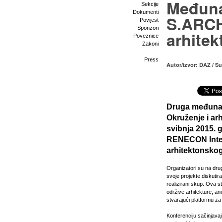
Međuna
Sekcije
Dokumenti
S.ARCH
Povijest
Sponzori
arhitek
Poveznice
Zakoni
Press
Autor/izvor: DAZ / S
Druga međunar
Okruženje i arh
svibnja 2015. 
RENECON Intern
arhitektonskog
Organizatori su na dru
svoje projekte diskutir
realizirani skup. Ova s
održive arhitekture, ani
stvarajući platformu za
Konferenciju sačinjava