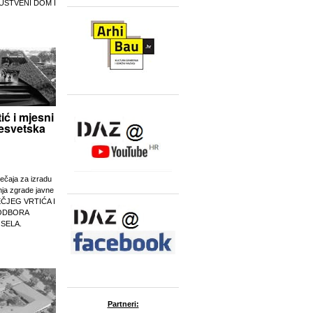
UŠTVENI DOM I
tić i mjesni
esvetska
ječaja za izradu
nja zgrade javne
EČJEG VRTIĆA I
ODBORA
 SELA.
Partneri: