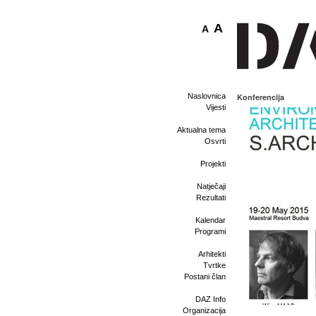
A
A
Naslovnica
Konferencija
Vijesti
Aktualna tema
Osvrti
Projekti
Natječaji
Rezultati
Kalendar
Programi
Arhitekti
Tvrtke
Postani član
DAZ Info
Organizacija