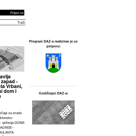
Prijavi se
Program DAZ-a realiziran je uz
potporu:
avlja
 zapad -
ta Vrbani,
i dom i
Godišnjaci DAZ-a:
a
ječaja za izradu
ektonsko-
g rješenja DOMA
ZAGREB -
BULANTA