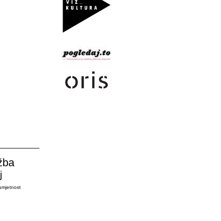
žba
j
umjetnost