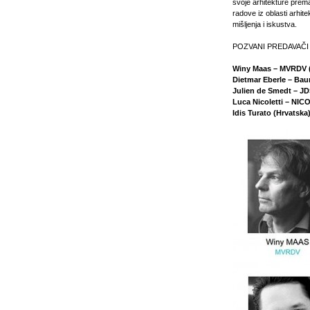
svoje arhitekture prema
radove iz oblasti arhitek
mišljenja i iskustva.
POZVANI PREDAVAČI
Winy Maas – MVRDV 
Dietmar Eberle – Bau
Julien de Smedt – JD
Luca Nicoletti – NICO
Idis Turato (Hrvatska