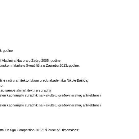
. godine.
ji Vladimira Nazora u Zadru 2005. godine.
tonskom fakultetu Sveučilišta u Zagrebu 2013. godine.
dine radi u arhitektonskom uredu akademika Nikole Bašića,
o.
kao samostalni arhitekt i u suradnji
len kao vanjski suradnik na Fakultetu građevinarstva, arhitekture i
len kao vanjski suradnik na Fakultetu građevinarstva, arhitekture i
ntal Design Competition 2017. "House of Dimensions"