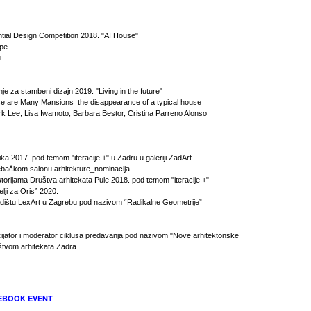
tial Design Competition 2018. "AI House"
ape
u
je za stambeni dizajn 2019. "Living in the future"
se are Many Mansions_the disappearance of a typical house
ark Lee, Lisa Iwamoto, Barbara Bestor, Cristina Parreno Alonso
ika 2017. pod temom "iteracije +" u Zadru u galeriji ZadArt
rebačkom salonu arhitekture_nominacija
torijama Društva arhitekata Pule 2018. pod temom "iteracije +"
elji za Oris” 2020.
adištu LexArt u Zagrebu pod nazivom “Radikalne Geometrije”
icijator i moderator ciklusa predavanja pod nazivom "Nove arhitektonske
štvom arhitekata Zadra.
EBOOK EVENT