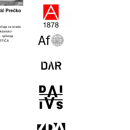
rtić Prečko
ječaja za izradu
ektonsko-
g rješenja
RTIĆA