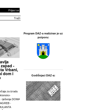
Prijavi se
Program DAZ-a realiziran je uz
potporu:
avlja
 zapad -
ta Vrbani,
i dom i
Godišnjaci DAZ-a:
a
ječaja za izradu
ektonsko-
g rješenja DOMA
ZAGREB -
BULANTA