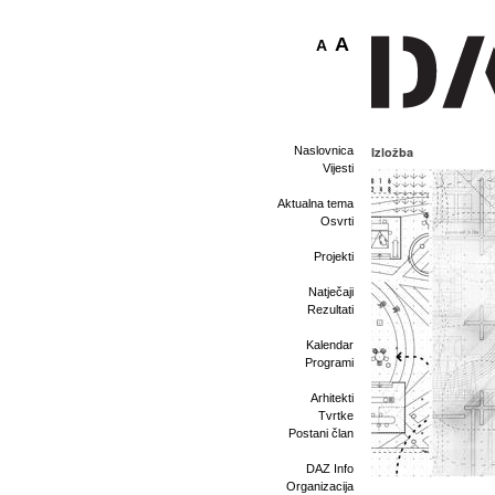
A
A
Naslovnica
Izložba
Vijesti
Aktualna tema
Osvrti
Projekti
Natječaji
Rezultati
Kalendar
Programi
Arhitekti
Tvrtke
Postani član
DAZ Info
Organizacija