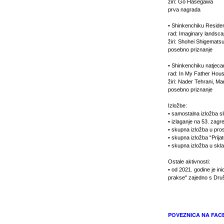
žiri: Go Hasegawa
prva nagrada
• Shinkenchiku Residen
rad: Imaginary landsc
žiri: Shohei Shigemats
posebno priznanje
• Shinkenchiku natjecan
rad: In My Father Hou
žiri: Nader Tehrani, M
posebno priznanje
Izložbe:
• samostalna izložba sl
• izlaganje na 53. zag
• skupna izložba u pros
• skupna izložba “Prijat
• skupna izložba u skl
Ostale aktivnosti:
• od 2021. godine je in
prakse" zajedno s Dru
POVEZNICA NA FAC