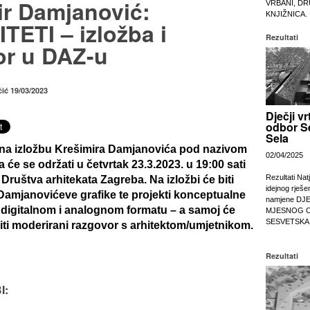
ir Damjanović:
VRBANI, DR
KNJIŽNICA.
TETI – izložba i
Rezultati
or u DAZ-u
čić 19/03/2023
Dječji vr
odbor S
Sela
na izložbu Krešimira Damjanovića pod nazivom
02/04/2025
ja će se održati u četvrtak 23.3.2023. u 19:00 sati
Rezultati Nat
Društva arhitekata Zagreba. Na izložbi će biti
idejnog rješe
Damjanovićeve grafike te projekti konceptualne
namjene DJ
u digitalnom i analognom formatu – a samoj će
MJESNOG 
SESVETSKA
diti moderirani razgovor s arhitektom/umjetnikom.
Rezultati
I: