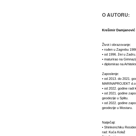
O AUTORU:
Krešimir Damjanović
Život i obrazovanje:
• rođen u Zagrebu 1986
• od 1996. živi u Zadru.
• maturirao na Gimnazi
• diplomirao na Arhitek
Zaposlenje:
• od 2013. do 2021. go
MARINAPROJEKT d.o.
• od 2022. godine radi 
• od 2021. godine zapos
geodezije u Splitu.
• od 2022. godine zapos
geodezije u Mostaru.
Natječaji:
• Shinkenchiku Reside
rad: Kuća Kolaž