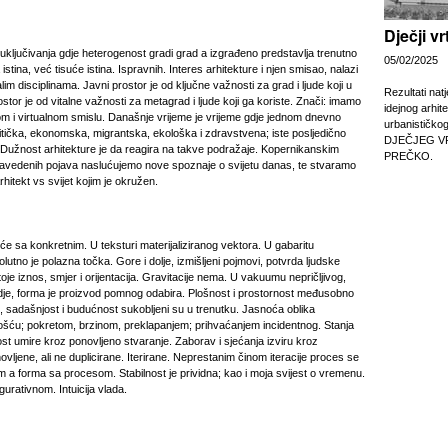
Dječji v
uključivanja gdje heterogenost gradi grad a izgrađeno predstavlja trenutno
05/02/2025
 istina, već tisuće istina. Ispravnih. Interes arhitekture i njen smisao, nalazi
im disciplinama. Javni prostor je od ključne važnosti za grad i ljude koji u
Rezultati nat
ostor je od vitalne važnosti za metagrad i ljude koji ga koriste. Znači: imamo
idejnog arhit
kom i virtualnom smislu. Današnje vrijeme je vrijeme gdje jednom dnevno
urbanističko
litička, ekonomska, migrantska, ekološka i zdravstvena; iste posljedično
DJEČJEG V
. Dužnost arhitekture je da reagira na takve podražaje. Kopernikanskim
PREČKO.
avedenih pojava naslućujemo nove spoznaje o svijetu danas, te stvaramo
rhitekt vs svijet kojim je okružen.
e sa konkretnim. U teksturi materijaliziranog vektora. U gabaritu
lutno je polazna točka. Gore i dolje, izmišljeni pojmovi, potvrda ljudske
stoje iznos, smjer i orijentacija. Gravitacije nema. U vakuumu nepričljivog,
vdje, forma je proizvod pomnog odabira. Plošnost i prostornost međusobno
t, sadašnjost i budućnost sukobljeni su u trenutku. Jasnoća oblika
jnošću; pokretom, brzinom, preklapanjem; prihvaćanjem incidentnog. Stanja
tost umire kroz ponovljeno stvaranje. Zaborav i sjećanja izviru kroz
ovljene, ali ne duplicirane. Iterirane. Neprestanim činom iteracije proces se
 a forma sa procesom. Stabilnost je prividna; kao i moja svijest o vremenu.
igurativnom. Intuicija vlada.