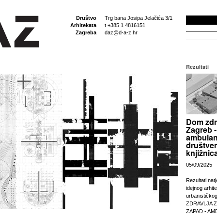
Društvo
Trg bana Josipa Jelačića 3/1
Arhitekata
t +385 1 4816151
Zagreba
daz@d-a-z.hr
Rezultati
Dom zdr
Zagreb -
ambulan
društven
knjižnic
05/09/2025
Rezultati nat
idejnog arhit
urbanističko
ZDRAVLJA 
ZAPAD - AM