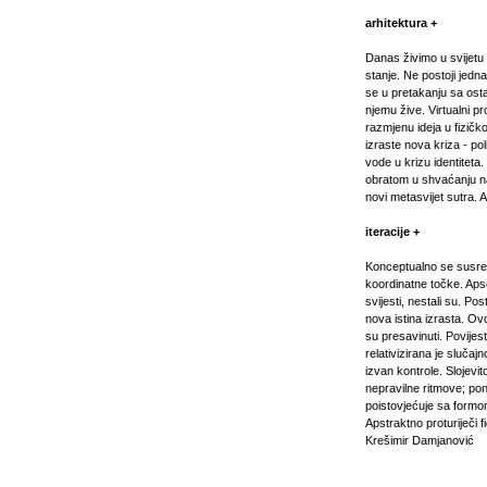
arhitektura +
Danas živimo u svijetu 
stanje. Ne postoji jedna
se u pretakanju sa ostal
njemu žive. Virtualni pr
razmjenu ideja u fizič
izraste nova kriza - po
vode u krizu identiteta
obratom u shvaćanju n
novi metasvijet sutra. A
iteracije +
Konceptualno se susreć
koordinatne točke. Apso
svijesti, nestali su. Po
nova istina izrasta. O
su presavinuti. Povijes
relativizirana je sluča
izvan kontrole. Slojevi
nepravilne ritmove; pon
poistovjećuje sa formom
Apstraktno proturiječi f
Krešimir Damjanović