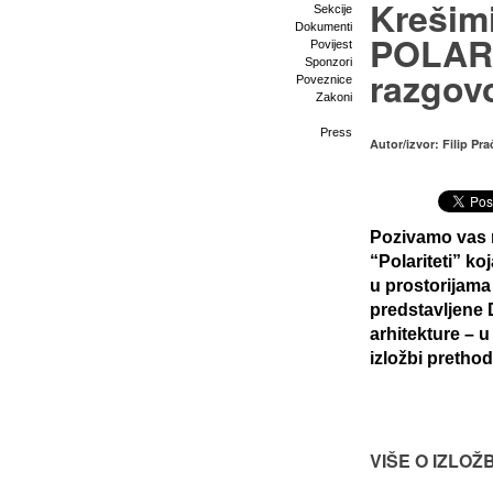
Krešim
Sekcije
Dokumenti
POLARI
Povijest
Sponzori
razgov
Poveznice
Zakoni
Press
Autor/izvor: Filip Pra
Pozivamo vas 
“Polariteti” ko
u prostorijama 
predstavljene 
arhitekture – 
izložbi pretho
VIŠE O IZLOŽB