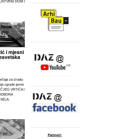
UŠTVENI DOM I
tić i mjesni
esvetska
ječaja za izradu
nja zgrade javne
EČJEG VRTIĆA I
ODBORA
 SELA.
Partneri: