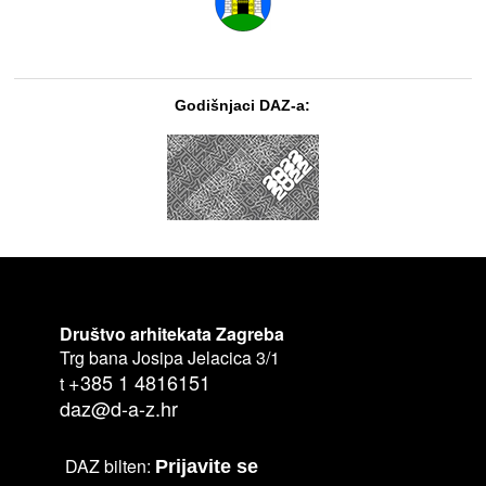
Godišnjaci DAZ-a:
Društvo arhitekata Zagreba
Trg bana Josipa Jelacica 3/1
+385 1 4816151
t
daz@d-a-z.hr
DAZ bilten:
Prijavite se