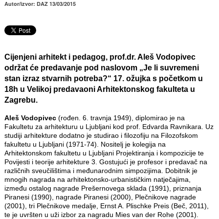
Autor/izvor: DAZ 13/03/2015
Cijenjeni arhitekt i pedagog,
prof.dr. Aleš Vodopivec
održat će predavanje pod naslovom
„Je li suvremeni
stan izraz stvarnih potreba?“
17. ožujka s početkom u
18h u Velikoj predavaoni Arhitektonskog fakulteta u
Zagrebu.
Aleš Vodopivec
(rođen. 6. travnja 1949), diplomirao je na
Fakultetu za arhitekturu u Ljubljani kod prof. Edvarda Ravnikara. Uz
studiji arhitekture dodatno je studirao i filozofiju na Filozofskom
fakultetu u Ljubljani (1971-74). Nositelj je kolegija na
Arhitektonskom fakultetu u Ljubljani Projektiranja i kompozicije te
Povijesti i teorije arhitekture 3. Gostujući je profesor i predavač na
različnih sveučilištima i međunarodnim simpozijima. Dobitnik je
mnogih nagrada na arhitektonsko-urbanističkim natječajima,
između ostalog nagrade Prešernovega sklada (1991), priznanja
Piranesi (1990), nagrade Piranesi (2000), Plečnikove nagrade
(2001), tri Plečnikove medalje, Ernst A. Plischke Preis (Beč, 2011),
te je uvršten u uži izbor za nagradu Mies van der Rohe (2001).