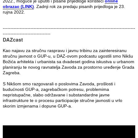
2022., moguće je uputiti i pisane prijedloge koristeći
online
obrazac (LINK)
. Zadnji rok za predaju pisanih prijedloga je 23.
rujna 2022.
--------------------------------------------------------------------------------------
-------------------------------
DAZcast
Kao najavu za stručnu raspravu i javnu tribinu za zainteresiranu
stručnu javnost o GUP-u, u DAZ-ovom podcastu ugostili smo Nikšu
Božića arhitekta i urbanista sa dvadeset godina iskustva u urbanom
planiranju te novog ravnatelja Zavoda za prostorno uređenje Grada
Zagreba.
S Nikšom smo razgovarali o poslovima Zavoda, prošlosti i
budućnosti GUP-a, zagrebačkom potresu, problemima
nepristupačne, slabo održavane i substandardne javne
infrastrukture te o procesu participacije stručne javnosti u vrlo
skorim izmjenama i dopune GUP-a.