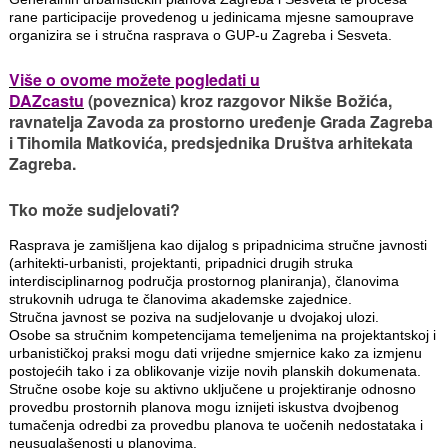
rane participacije provedenog u jedinicama mjesne samouprave
organizira se i stručna rasprava o GUP-u Zagreba i Sesveta.
Više o ovome možete pogledati u
DAZcastu
(poveznica) kroz razgovor Nikše Božića,
ravnatelja Zavoda za prostorno uređenje Grada Zagreba
i Tihomila Matkovića, predsjednika Društva arhitekata
Zagreba.
Tko može sudjelovati?
Rasprava je zamišljena kao dijalog s pripadnicima stručne javnosti
(arhitekti-urbanisti, projektanti, pripadnici drugih struka
interdisciplinarnog područja prostornog planiranja), članovima
strukovnih udruga te članovima akademske zajednice.
Stručna javnost se poziva na sudjelovanje u dvojakoj ulozi.
Osobe sa stručnim kompetencijama temeljenima na projektantskoj i
urbanističkoj praksi mogu dati vrijedne smjernice kako za izmjenu
postojećih tako i za oblikovanje vizije novih planskih dokumenata.
Stručne osobe koje su aktivno uključene u projektiranje odnosno
provedbu prostornih planova mogu iznijeti iskustva dvojbenog
tumačenja odredbi za provedbu planova te uočenih nedostataka i
neusuglašenosti u planovima.