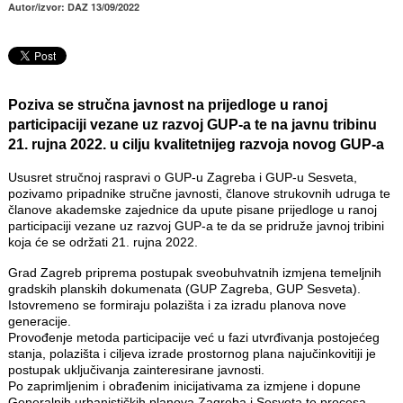
Autor/izvor: DAZ 13/09/2022
Poziva se stručna javnost na prijedloge u ranoj
participaciji vezane uz razvoj GUP-a te na javnu tribinu
21. rujna 2022. u cilju kvalitetnijeg razvoja novog GUP-a
Ususret stručnoj raspravi o GUP-u Zagreba i GUP-u Sesveta,
pozivamo pripadnike stručne javnosti, članove strukovnih udruga te
članove akademske zajednice da upute pisane prijedloge u ranoj
participaciji vezane uz razvoj GUP-a te da se pridruže javnoj tribini
koja će se održati 21. rujna 2022.
Grad Zagreb priprema postupak sveobuhvatnih izmjena temeljnih
gradskih planskih dokumenata (GUP Zagreba, GUP Sesveta).
Istovremeno se formiraju polazišta i za izradu planova nove
generacije.
Provođenje metoda participacije već u fazi utvrđivanja postojećeg
stanja, polazišta i ciljeva izrade prostornog plana najučinkovitiji je
postupak uključivanja zainteresirane javnosti.
Po zaprimljenim i obrađenim inicijativama za izmjene i dopune
Generalnih urbanističkih planova Zagreba i Sesveta te procesa