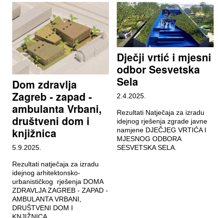
Dječji vrtić i mjesni
odbor Sesvetska
Sela
Dom zdravlja
Zagreb - zapad -
2.4.2025.
ambulanta Vrbani,
Rezultati Natječaja za izradu
društveni dom i
idejnog rješenja zgrade javne
knjižnica
namjene DJEČJEG VRTIĆA I
MJESNOG ODBORA
5.9.2025.
SESVETSKA SELA.
Rezultati natječaja za izradu
idejnog arhitektonsko-
urbanističkog rješenja DOMA
ZDRAVLJA ZAGREB - ZAPAD -
AMBULANTA VRBANI,
DRUŠTVENI DOM I
KNJIŽNICA.