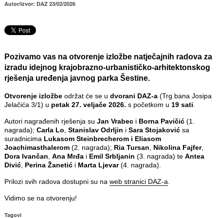
Autor/izvor: DAZ 23/02/2026
Pozivamo vas na otvorenje izložbe natječajnih radova za
izradu idejnog krajobrazno-urbanističko-arhitektonskog
rješenja uređenja javnog parka Šestine.
Otvorenje izložbe
održat će se u
dvorani DAZ-a
(Trg bana Josipa
Jelačića 3/1) u
petak 27. veljače 2026.
s početkom u
19 sati
.
Autori nagrađenih rješenja su
Jan Vrabec
i
Borna Pavičić
(1.
nagrada);
Carla Lo
,
Stanislav Odrljin
i
Sara Stojaković
sa
suradnicima
Lukasom Steinbrecherom
i Eliasom
Joachimasthalerom
(2. nagrada);
Ria Tursan
,
Nikolina Fajfer
,
Dora Ivančan
,
Ana Mrđa
i
Emil Srbljanin
(3. nagrada) te
Antea
Divić
,
Perina Žanetić
i
Marta Ljevar
(4. nagrada).
Prilozi svih radova dostupni su na
web stranici DAZ-a
.
Vidimo se na otvorenju!
Tagovi