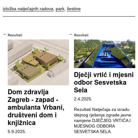
izložba natječajnih radova
,
park
,
šestine
Rezultati
Rezultati
Dječji vrtić i mjesni
odbor Sesvetska
Sela
Dom zdravlja
Zagreb - zapad -
2.4.2025.
ambulanta Vrbani,
Rezultati Natječaja za izradu
društveni dom i
idejnog rješenja zgrade javne
knjižnica
namjene DJEČJEG VRTIĆA I
MJESNOG ODBORA
5.9.2025.
SESVETSKA SELA.