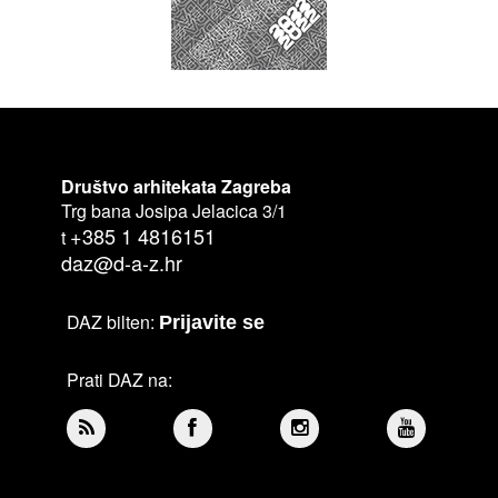
Društvo arhitekata Zagreba
Trg bana Josipa Jelacica 3/1
+385 1 4816151
t
daz@d-a-z.hr
DAZ bilten:
Prijavite se
Prati DAZ na: