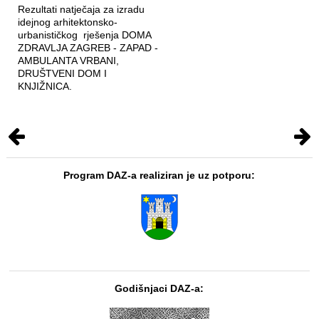
Rezultati natječaja za izradu
idejnog arhitektonsko-
urbanističkog rješenja DOMA
ZDRAVLJA ZAGREB - ZAPAD -
AMBULANTA VRBANI,
DRUŠTVENI DOM I
KNJIŽNICA.
Program DAZ-a realiziran je uz potporu:
Godišnjaci DAZ-a: