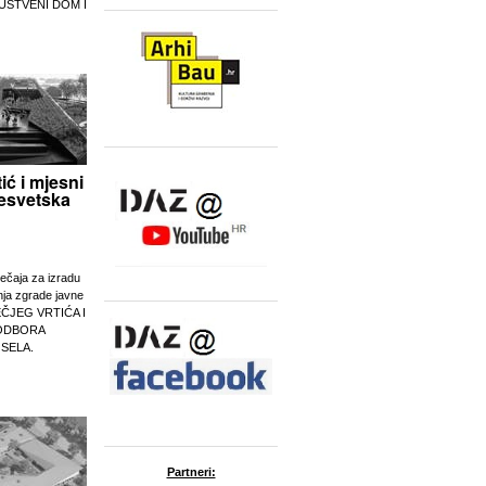
UŠTVENI DOM I
tić i mjesni
esvetska
ječaja za izradu
nja zgrade javne
EČJEG VRTIĆA I
ODBORA
 SELA.
Partneri: