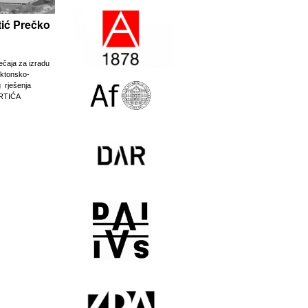
rtić Prečko
ječaja za izradu
ektonsko-
g rješenja
RTIĆA