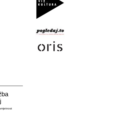
žba
j
umjetnost