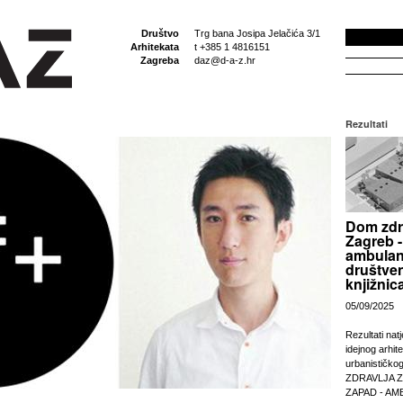
Društvo
Trg bana Josipa Jelačića 3/1
Arhitekata
t +385 1 4816151
Zagreba
daz@d-a-z.hr
Rezultati
Dom zdr
Zagreb -
ambulan
društven
knjižnic
05/09/2025
Rezultati nat
idejnog arhit
urbanističko
ZDRAVLJA 
ZAPAD - AM