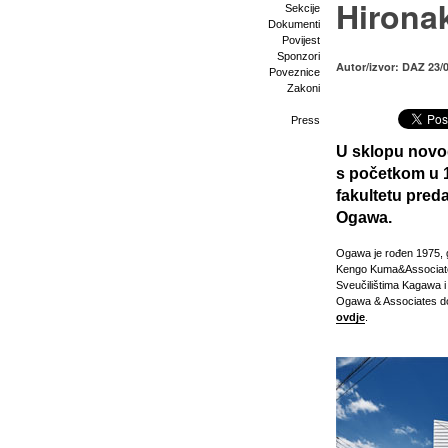
Hirona
Sekcije
Dokumenti
Povijest
Sponzori
Autor/izvor: DAZ 23/
Poveznice
Zakoni
Press
U sklopu novog
s početkom u 1
fakultetu preda
Ogawa.
Ogawa je rođen 1975, g
Kengo Kuma&Associate
Sveučilištima Kagawa i 
Ogawa & Associates dobi
ovdje
.