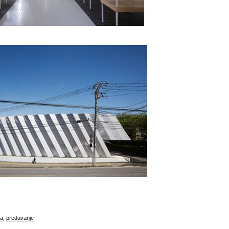
wa
,
predavanje