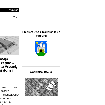
Prijavi se
Program DAZ-a realiziran je uz
potporu:
avlja
 zapad -
ta Vrbani,
i dom i
Godišnjaci DAZ-a:
a
ječaja za izradu
ektonsko-
g rješenja DOMA
ZAGREB -
BULANTA