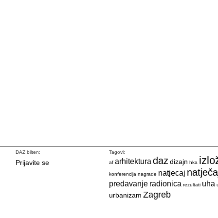
DAZ bilten:
Tagovi:
izlo
daz
arhitektura
dizajn
Prijavite se
af
hka
natječa
natjecaj
konferencija
nagrade
predavanje
radionica
uha
rezultati
Zagreb
urbanizam