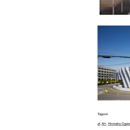
Tagovi
af
,
Af+
,
Hironaka Oga