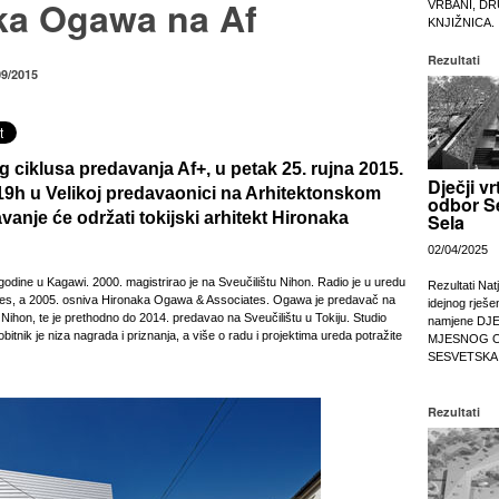
ka Ogawa na Af
VRBANI, DR
KNJIŽNICA.
Rezultati
09/2015
 ciklusa predavanja Af+, u petak 25. rujna 2015.
Dječji vr
9h u Velikoj predavaonici na Arhitektonskom
odbor S
vanje će održati tokijski arhitekt
Hironaka
Sela
02/04/2025
odine u Kagawi. 2000. magistrirao je na Sveučilištu Nihon. Radio je u uredu
Rezultati Nat
s, a 2005. osniva Hironaka Ogawa & Associates. Ogawa je predavač na
idejnog rješe
Nihon, te je prethodno do 2014. predavao na Sveučilištu u Tokiju. Studio
namjene DJ
tnik je niza nagrada i priznanja, a više o radu i projektima ureda potražite
MJESNOG 
SESVETSKA
Rezultati