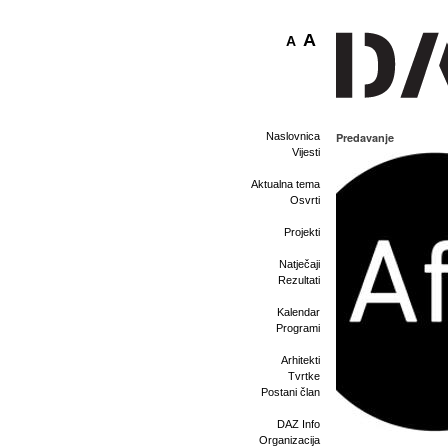
A
A
Naslovnica
Predavanje
Vijesti
Aktualna tema
Osvrti
Projekti
Natječaji
Rezultati
Kalendar
Programi
Arhitekti
Tvrtke
Postani član
DAZ Info
Organizacija