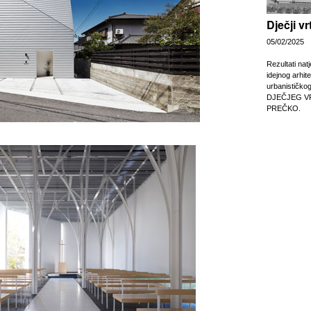
Dječji v
05/02/2025
Rezultati nat
idejnog arhit
urbanističko
DJEČJEG V
PREČKO.